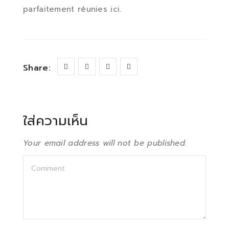
parfaitement réunies ici.
Share:
ใส่ความเห็น
Your email address will not be published.