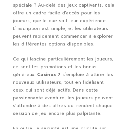
spéciale ? Au-delà des jeux captivants, cela
offre un cadre facile d’accès pour les
joueurs, quelle que soit leur expérience.
L’inscription est simple, et les utilisateurs
peuvent rapidement commencer à explorer
les différentes options disponibles.
Ce qui fascine particulièrement les joueurs,
ce sont les promotions et les bonus
généreux.
Casinox 7
s’emploie à attirer les
nouveaux utilisateurs, tout en fidélisant
ceux qui sont déjà actifs. Dans cette
passionnante aventure, les joueurs peuvent
s’attendre à des offres qui rendent chaque
session de jeu encore plus palpitante.
En outre, la sécurité est une priorité sur