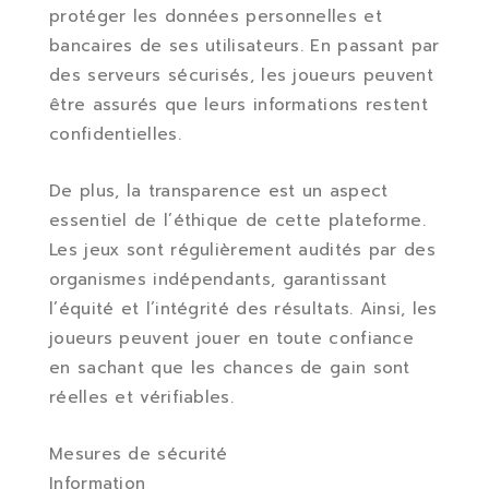
protéger les données personnelles et
bancaires de ses utilisateurs. En passant par
des serveurs sécurisés, les joueurs peuvent
être assurés que leurs informations restent
confidentielles.
De plus, la transparence est un aspect
essentiel de l’éthique de cette plateforme.
Les jeux sont régulièrement audités par des
organismes indépendants, garantissant
l’équité et l’intégrité des résultats. Ainsi, les
joueurs peuvent jouer en toute confiance
en sachant que les chances de gain sont
réelles et vérifiables.
Mesures de sécurité
Information