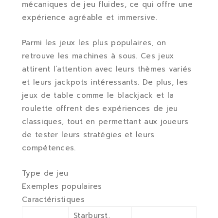
mécaniques de jeu fluides, ce qui offre une
expérience agréable et immersive.
Parmi les jeux les plus populaires, on
retrouve les machines à sous. Ces jeux
attirent l’attention avec leurs thèmes variés
et leurs jackpots intéressants. De plus, les
jeux de table comme le blackjack et la
roulette offrent des expériences de jeu
classiques, tout en permettant aux joueurs
de tester leurs stratégies et leurs
compétences.
Type de jeu
Exemples populaires
Caractéristiques
Starburst,