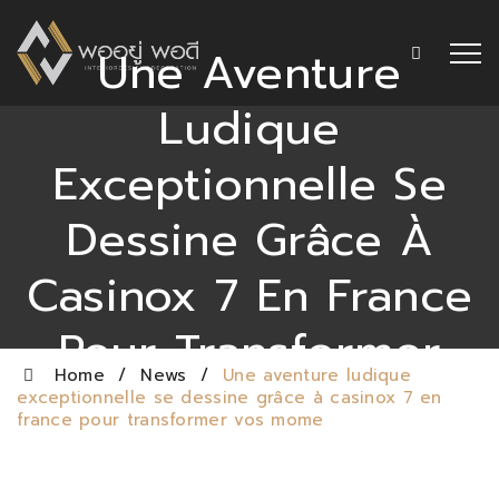
Une Aventure
Ludique
Exceptionnelle Se
Dessine Grâce À
Casinox 7 En France
Pour Transformer
Home
/
News
/
Une aventure ludique
Vos Mome
exceptionnelle se dessine grâce à casinox 7 en
france pour transformer vos mome