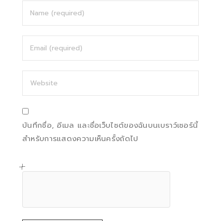
บันทึกชื่อ, อีเมล และชื่อเว็บไซต์ของฉันบนเบราว์เซอร์นี้
สำหรับการแสดงความเห็นครั้งถัดไป