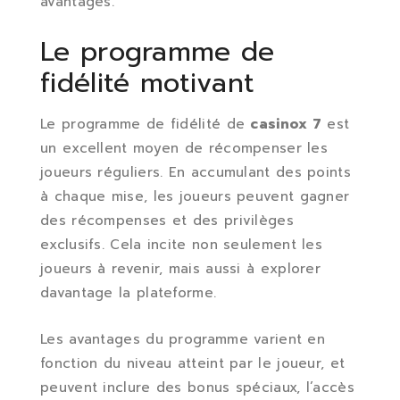
avantages.
Le programme de
fidélité motivant
Le programme de fidélité de
casinox 7
est
un excellent moyen de récompenser les
joueurs réguliers. En accumulant des points
à chaque mise, les joueurs peuvent gagner
des récompenses et des privilèges
exclusifs. Cela incite non seulement les
joueurs à revenir, mais aussi à explorer
davantage la plateforme.
Les avantages du programme varient en
fonction du niveau atteint par le joueur, et
peuvent inclure des bonus spéciaux, l’accès