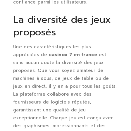
confiance parmi les utilisateurs.
La diversité des jeux
proposés
Une des caractéristiques les plus
appréciées de
casinox 7 en france
est
sans aucun doute la diversité des jeux
proposés. Que vous soyez amateur de
machines à sous, de jeux de table ou de
jeux en direct, il y en a pour tous les goûts.
La plateforme collabore avec des
fournisseurs de logiciels réputés,
garantissant une qualité de jeu
exceptionnelle. Chaque jeu est conçu avec
des graphismes impressionnants et des