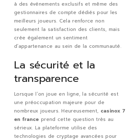
à des événements exclusifs et même des
gestionnaires de compte dédiés pour les
meilleurs joueurs. Cela renforce non
seulement la satisfaction des clients, mais
crée également un sentiment
d’appartenance au sein de la communauté.
La sécurité et la
transparence
Lorsque l’on joue en ligne, la sécurité est
une préoccupation majeure pour de
nombreux joueurs. Heureusement,
casinox 7
en france
prend cette question très au
sérieux. La plateforme utilise des
technologies de cryptage avancées pour