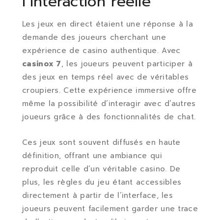
l’interaction réelle
Les jeux en direct étaient une réponse à la
demande des joueurs cherchant une
expérience de casino authentique. Avec
casinox 7
, les joueurs peuvent participer à
des jeux en temps réel avec de véritables
croupiers. Cette expérience immersive offre
même la possibilité d’interagir avec d’autres
joueurs grâce à des fonctionnalités de chat.
Ces jeux sont souvent diffusés en haute
définition, offrant une ambiance qui
reproduit celle d’un véritable casino. De
plus, les règles du jeu étant accessibles
directement à partir de l’interface, les
joueurs peuvent facilement garder une trace