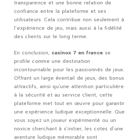
transparence et une bonne relation de
confiance entre la plateforme et ses
utilisateurs. Cela contribue non seulement à
l’expérience de jeu, mais aussi à la fidélité
des clients sur le long terme.
En conclusion,
casinox 7 en france
se
profile comme une destination
incontournable pour les passionnés de jeux.
Offrant un large éventail de jeux, des bonus
attractifs, ainsi qu’une attention particulière
à la sécurité et au service client, cette
plateforme met tout en œuvre pour garantir
une expérience ludique exceptionnelle. Que
vous soyez un joueur expérimenté ou un
novice cherchant à s’initier, les cotes d’une
aventure ludique mémorable sont