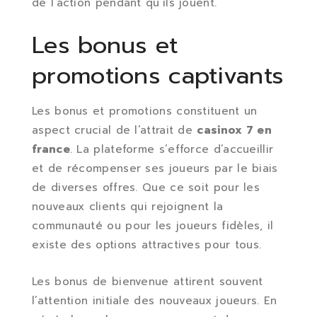
de l’action pendant qu’ils jouent.
Les bonus et
promotions captivants
Les bonus et promotions constituent un
aspect crucial de l’attrait de
casinox 7 en
france
. La plateforme s’efforce d’accueillir
et de récompenser ses joueurs par le biais
de diverses offres. Que ce soit pour les
nouveaux clients qui rejoignent la
communauté ou pour les joueurs fidèles, il
existe des options attractives pour tous.
Les bonus de bienvenue attirent souvent
l’attention initiale des nouveaux joueurs. En