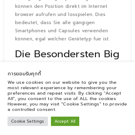
können den Position direkt im Internet
browser aufrufen und losspielen. Dies
bedeutet, dass Sie alle gängigen
Smartphones und Capsules verwenden
können, egal welcher Gerätetyp fue ist.
Die Besondersten Big
Bass Bonanza
การยอมรับคุกกี้
Alternativen Im
We use cookies on our website to give you the
most relevant experience by remembering your
Online Casino
preferences and repeat visits. By clicking “Accept
All”, you consent to the use of ALL the cookies.
However, you may visit "Cookie Settings" to provide
Obwohl es gelegentlich kurzfristig hohe
a controlled consent.
Varianz aufweisen kann, sind expire
Cookie Settings
Accept All
Gewinne tendenziell häufig, wenn auch
nicht immer besonders hoch. Der Fischer,