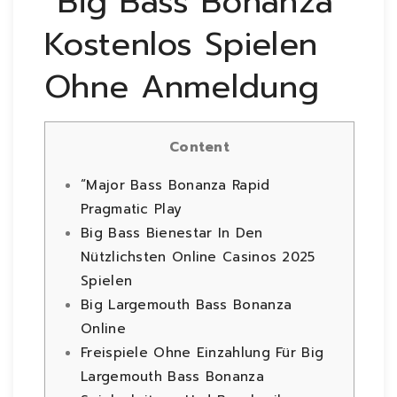
“Big Bass Bonanza
Kostenlos Spielen
Ohne Anmeldung
Content
“Major Bass Bonanza Rapid
Pragmatic Play
Big Bass Bienestar In Den
Nützlichsten Online Casinos 2025
Spielen
Big Largemouth Bass Bonanza
Online
Freispiele Ohne Einzahlung Für Big
Largemouth Bass Bonanza