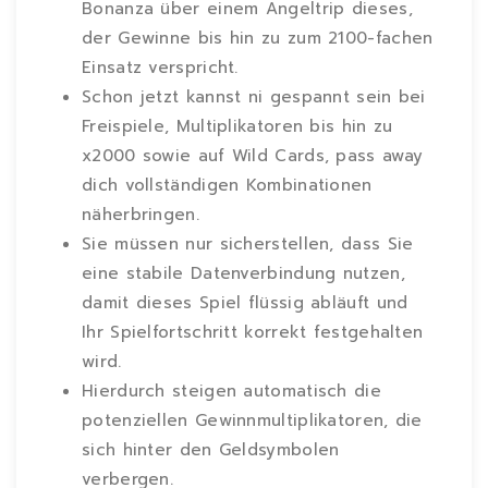
Bonanza über einem Angeltrip dieses,
der Gewinne bis hin zu zum 2100-fachen
Einsatz verspricht.
Schon jetzt kannst ni gespannt sein bei
Freispiele, Multiplikatoren bis hin zu
x2000 sowie auf Wild Cards, pass away
dich vollständigen Kombinationen
näherbringen.
Sie müssen nur sicherstellen, dass Sie
eine stabile Datenverbindung nutzen,
damit dieses Spiel flüssig abläuft und
Ihr Spielfortschritt korrekt festgehalten
wird.
Hierdurch steigen automatisch die
potenziellen Gewinnmultiplikatoren, die
sich hinter den Geldsymbolen
verbergen.