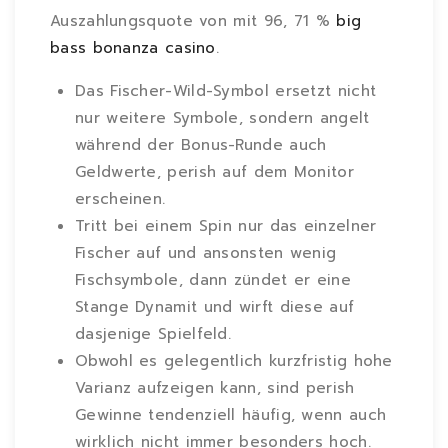
Auszahlungsquote von mit 96, 71 %
big
bass bonanza casino
.
Das Fischer-Wild-Symbol ersetzt nicht
nur weitere Symbole, sondern angelt
während der Bonus-Runde auch
Geldwerte, perish auf dem Monitor
erscheinen.
Tritt bei einem Spin nur das einzelner
Fischer auf und ansonsten wenig
Fischsymbole, dann zündet er eine
Stange Dynamit und wirft diese auf
dasjenige Spielfeld.
Obwohl es gelegentlich kurzfristig hohe
Varianz aufzeigen kann, sind perish
Gewinne tendenziell häufig, wenn auch
wirklich nicht immer besonders hoch.