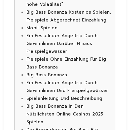
hohe Volatilität”
Big Bass Bonanza Kostenlos Spielen,
Freispiele Abgerechnet Einzahlung
Mobil Spielen
Ein Fesselnder Angeltrip Durch
Gewinnlinien Darüber Hinaus
Freispielgewässer
Freispiele Ohne Einzahlung Für Big
Bass Bonanza
Big Bass Bonanza
Ein Fesselnder Angeltrip Durch
Gewinnlinien Und Freispielgewässer
Spielanleitung Und Beschreibung
Big Bass Bonanza In Den
Nützlichsten Online Casinos 2025
Spielen
Die Besondersten Big Bass Paz