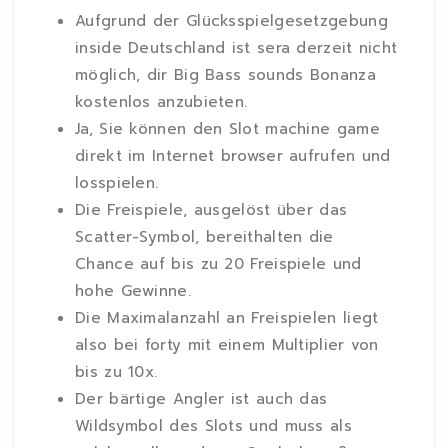
Aufgrund der Glücksspielgesetzgebung
inside Deutschland ist sera derzeit nicht
möglich, dir Big Bass sounds Bonanza
kostenlos anzubieten.
Ja, Sie können den Slot machine game
direkt im Internet browser aufrufen und
losspielen.
Die Freispiele, ausgelöst über das
Scatter-Symbol, bereithalten die
Chance auf bis zu 20 Freispiele und
hohe Gewinne.
Die Maximalanzahl an Freispielen liegt
also bei forty mit einem Multiplier von
bis zu 10x.
Der bärtige Angler ist auch das
Wildsymbol des Slots und muss als