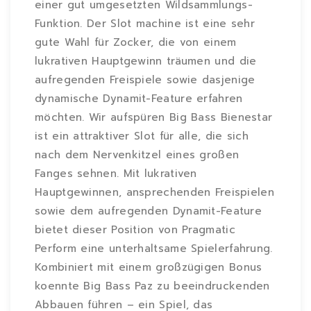
einer gut umgesetzten Wildsammlungs-
Funktion. Der Slot machine ist eine sehr
gute Wahl für Zocker, die von einem
lukrativen Hauptgewinn träumen und die
aufregenden Freispiele sowie dasjenige
dynamische Dynamit-Feature erfahren
möchten. Wir aufspüren Big Bass Bienestar
ist ein attraktiver Slot für alle, die sich
nach dem Nervenkitzel eines großen
Fanges sehnen. Mit lukrativen
Hauptgewinnen, ansprechenden Freispielen
sowie dem aufregenden Dynamit-Feature
bietet dieser Position von Pragmatic
Perform eine unterhaltsame Spielerfahrung.
Kombiniert mit einem großzügigen Bonus
koennte Big Bass Paz zu beeindruckenden
Abbauen führen – ein Spiel, das