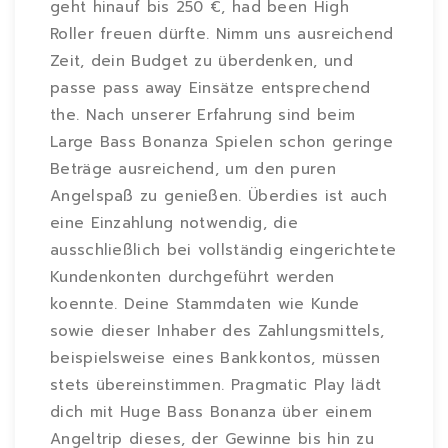
geht hinauf bis 250 €, had been High
Roller freuen dürfte. Nimm uns ausreichend
Zeit, dein Budget zu überdenken, und
passe pass away Einsätze entsprechend
the. Nach unserer Erfahrung sind beim
Large Bass Bonanza Spielen schon geringe
Beträge ausreichend, um den puren
Angelspaß zu genießen. Überdies ist auch
eine Einzahlung notwendig, die
ausschließlich bei vollständig eingerichtete
Kundenkonten durchgeführt werden
koennte. Deine Stammdaten wie Kunde
sowie dieser Inhaber des Zahlungsmittels,
beispielsweise eines Bankkontos, müssen
stets übereinstimmen. Pragmatic Play lädt
dich mit Huge Bass Bonanza über einem
Angeltrip dieses, der Gewinne bis hin zu