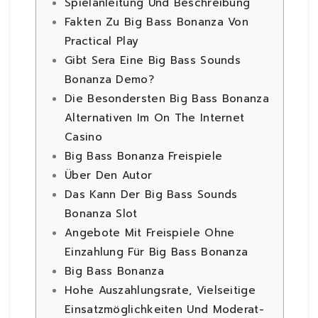
Spielanleitung Und Beschreibung
Fakten Zu Big Bass Bonanza Von
Practical Play
Gibt Sera Eine Big Bass Sounds
Bonanza Demo?
Die Besondersten Big Bass Bonanza
Alternativen Im On The Internet
Casino
Big Bass Bonanza Freispiele
Über Den Autor
Das Kann Der Big Bass Sounds
Bonanza Slot
Angebote Mit Freispiele Ohne
Einzahlung Für Big Bass Bonanza
Big Bass Bonanza
Hohe Auszahlungsrate, Vielseitige
Einsatzmöglichkeiten Und Moderat-