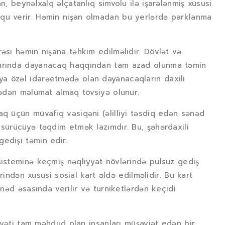
n, beynəlxalq əlçatanlıq simvolu ilə işarələnmiş xüsusi
qu verir. Həmin nişan olmadan bu yerlərdə parklanma
əsi həmin nişana təhkim edilməlidir. Dövlət və
larında dayanacaq haqqından tam azad olunma təmin
ya özəl idarəetmədə olan dayanacaqların daxili
cədən məlumat almaq tövsiyə olunur.
aq üçün müvafiq vəsiqəni (əlilliyi təsdiq edən sənəd
 sürücüyə təqdim etmək lazımdır. Bu, şəhərdaxili
edişi təmin edir.
sisteminə keçmiş nəqliyyat növlərində pulsuz gediş
indən xüsusi sosial kart əldə edilməlidir. Bu kart
ənəd əsasında verilir və turniketlərdən keçidi
liyyəti tam məhdud olan insanları müşayiət edən bir