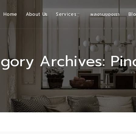
Home
About Us
Services
ผลงานของเรา
Bl
gory Archives:
Pin