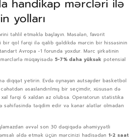
a handikap mərcləri ilə
n yolları
ini təhlil etməklə başlayın. Məsələn, favorit
bir qol fərqi ilə qalib gəldikdə mərcin bir hissəsinin
tandart Avropa -1 forunda yoxdur. Mərc şirkətinin
 mərclərlə müqayisədə
5-7% daha yüksək
potensial
nə diqqət yetirin. Evdə oynayan autsayder basketbol
 cəhətdən əsaslandırılmış bir seçimdir, xüsusən də
a xal fərqi 6 xaldan az olubsa. Operatorun statistika
sə səhifəsində təqdim edir və kənar alətlər olmadan
aşlamazdan əvvəl son 30 dəqiqədə əhəmiyyətli
i əmsalı əldə etmək üçün mərcinizi hadisədən
1-2 saat