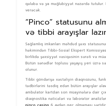
qələbə və ya məğlubiyyət nəzərdə tutulur. 
verəcək.
“Pinco” statusunu al
və tibbi arayışlar laz
Sağlamlıq imkanları məhdud şəxs statusun
həkimindən Tibbi-Sosial Ekspert Komissiyas
birlikdə şəxsiyyət vəsiqəsinin surəti və m
Bütün sənədlər toplusu yaşayış yeri üzrə 
olunur.
Tibbi göndərişə xəstəliyin diaqnozunu, funk
tədbirlərini təsdiq edən bütün arayışlar əlav
ambulator kartdan son müayinələrə dair çıx
diaqnostika nəticələri və laborator analizlər
pinco casino
6 aydan gec olmaması şərtdir