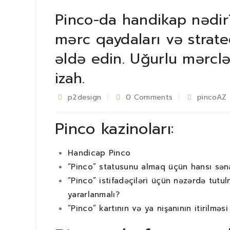
Pinco-da handikap nədir?
mərc qaydaları və strat
əldə edin. Uğurlu mərclə
izah.
p2design
0 Comments
pincoAZ
Pinco kazinoları:
Handicap Pinco
“Pinco” statusunu almaq üçün hansı sənəd
“Pinco” istifadəçiləri üçün nəzərdə tutu
yararlanmalı?
“Pinco” kartının və ya nişanının itirilm