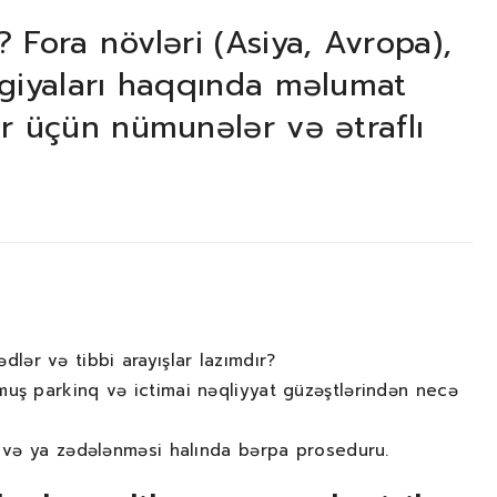
 Fora növləri (Asiya, Avropa),
egiyaları haqqında məlumat
r üçün nümunələr və ətraflı
lər və tibbi arayışlar lazımdır?
lmuş parkinq və ictimai nəqliyyat güzəştlərindən necə
əsi və ya zədələnməsi halında bərpa proseduru.