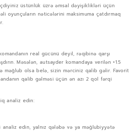
çdiyiniz üstünlük üzrə əmsal dəyişiklikləri üçün
bəli oyunçuların nəticələrini maksimuma çatdırmaq
r.
omandanın real gücünü deyil, rəqibinə qarşı
şdırın. Məsələn, autsayder komandaya verilən +1.5
ə məğlub olsa belə, sizin mərciniz qalib gəlir. Favorit
andanın qalib gəlməsi üçün ən azı 2 qol fərqi
q analiz edin:
 analiz edin, yalnız qələbə və ya məğlubiyyətə