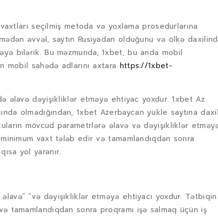
al vaxtları seçilmiş metoda və yoxlama prosedurlarına
etmədən əvvəl, saytın Rusiyadan olduğunu və ölkə daxilin
əyə bilərik. Bu məzmunda, 1xbet, bu anda mobil
lan mobil sahədə adlarını axtara
https://1xbet-
də əlavə dəyişikliklər etməyə ehtiyac yoxdur. 1xbet Az
ında olmadığından, 1xbet Azerbaycan yukle saytına daxi
çuların mövcud parametrlərə əlavə və dəyişikliklər etməy
sı minimum vaxt tələb edir və tamamlandıqdan sonra
ısa yol yaranır.
lavə” “və dəyişikliklər etməyə ehtiyacı yoxdur. Tətbiqin
 və tamamlandıqdan sonra proqramı işə salmaq üçün iş