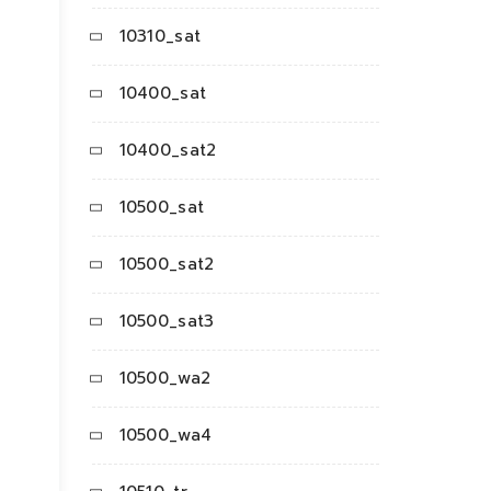
10310_sat
10400_sat
10400_sat2
10500_sat
10500_sat2
10500_sat3
10500_wa2
10500_wa4