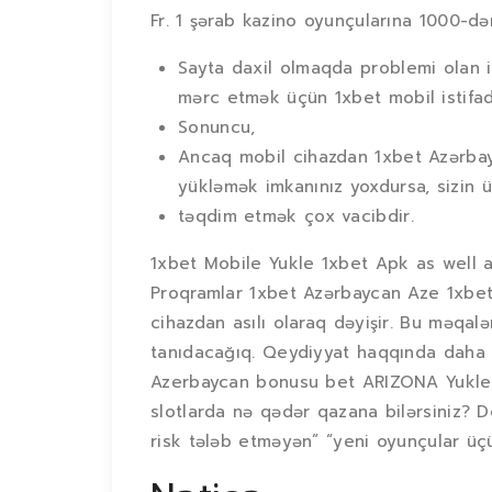
Fr. 1 şərab kazino oyunçularına 1000-də
Sayta daxil olmaqda problemi olan is
mərc etmək üçün 1xbet mobil istifadə
Sonuncu,
Ancaq mobil cihazdan 1xbet Azərbay
yükləmək imkanınız yoxdursa, sizin 
təqdim etmək çox vacibdir.
1xbet Mobile Yukle 1xbet Apk as well 
Proqramlar 1xbet Azərbaycan Aze 1xbe
cihazdan asılı olaraq dəyişir. Bu məqalə
tanıdacağıq. Qeydiyyat haqqında daha ə
Azerbaycan bonusu bet ARIZONA Yukle
slotlarda nə qədər qazana bilərsiniz? D
risk tələb etməyən” “yeni oyunçular üçü