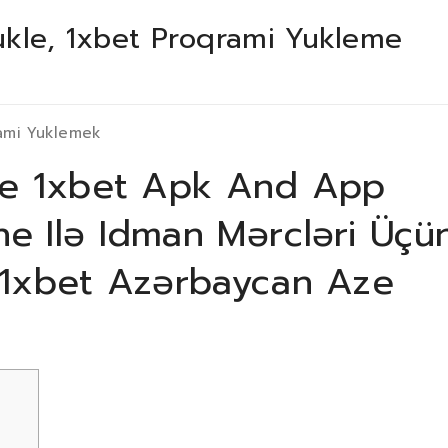
ukle, 1xbet Proqrami Yukleme
rami Yuklemek
le 1xbet Apk And App
e Ilə Idman Mərcləri Üçü
 1xbet Azərbaycan Aze