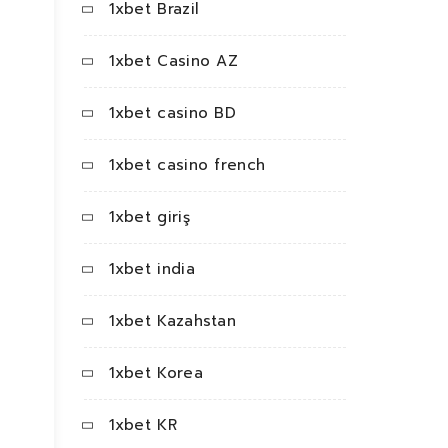
1xbet Brazil
1xbet Casino AZ
1xbet casino BD
1xbet casino french
1xbet giriş
1xbet india
1xbet Kazahstan
1xbet Korea
1xbet KR