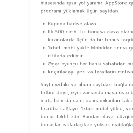
masasında qısa yol yaranır. AppStore q
proqramı yükləmək üçün saytdan
Kupona hadisə əlavə
Ilk 500 cash ‘Lık bonusa əlavə olar
kazinolarda üçün də bir bonus təqdi
1xbet. mobi yukle Mobildən sonra gəl
istifadə edilmir.
Əgər oyunçu hər hansı səbəbdən mər
keçiriləcəyi yeri və tərəflərin moti
Saytımızdakı və ahora saytdakı bağlantıl
tətbiq deyil, eyni zamanda masa üstü b
matç həm də canlı bahis imkanları təklif
təcrübə sağlayır. 1xbet mobil yükle, ye
bonus təklif edir. Bundan əlavə, düzgün
bonuslar istifadəçilərə yüksək məbləğlə