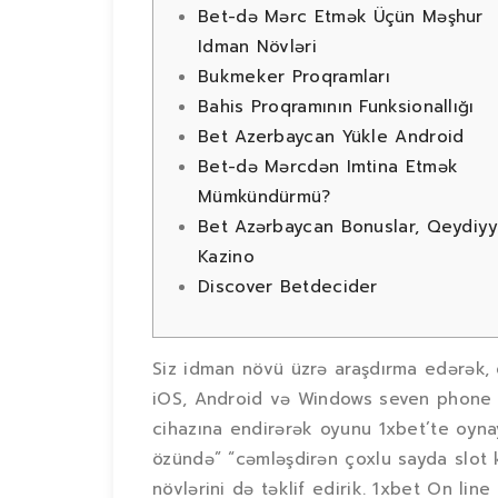
Bet-də Mərc Etmək Üçün Məşhur
Idman Növləri
Bukmeker Proqramları
Bahis Proqramının Funksionallığı
Bet Azerbaycan Yükle Android
Bet-də Mərcdən Imtina Etmək
Mümkündürmü?
Bet Azərbaycan Bonuslar, Qeydiyy
Kazino
Discover Betdecider
Siz idman növü üzrə araşdırma edərək, d
iOS, Android və Windows seven phone ci
cihazına endirərək oyunu 1xbet’te oyna
özündə” “cəmləşdirən çoxlu sayda slot k
növlərini də təklif edirik. 1xbet On lin