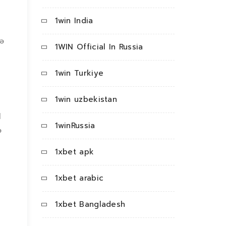
1win India
də
1WIN Official In Russia
1win Turkiye
1win uzbekistan
l
1winRussia
ə
1xbet apk
1xbet arabic
1xbet Bangladesh