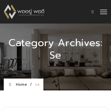
Category Archives:
Se
Home
/
se