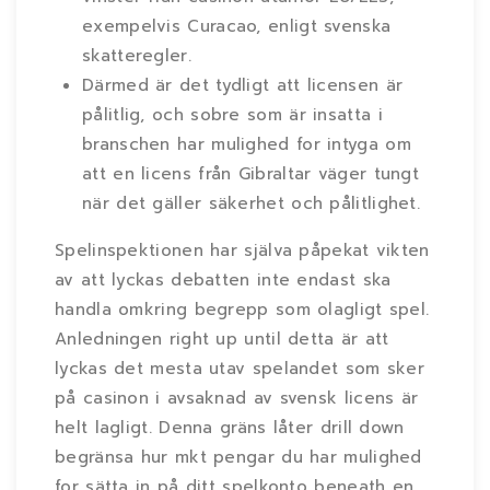
exempelvis Curacao, enligt svenska
skatteregler.
Därmed är det tydligt att licensen är
pålitlig, och sobre som är insatta i
branschen har mulighed for intyga om
att en licens från Gibraltar väger tungt
när det gäller säkerhet och pålitlighet.
Spelinspektionen har själva påpekat vikten
av att lyckas debatten inte endast ska
handla omkring begrepp som olagligt spel.
Anledningen right up until detta är att
lyckas det mesta utav spelandet som sker
på casinon i avsaknad av svensk licens är
helt lagligt. Denna gräns låter drill down
begränsa hur mkt pengar du har mulighed
for sätta in på ditt spelkonto beneath en