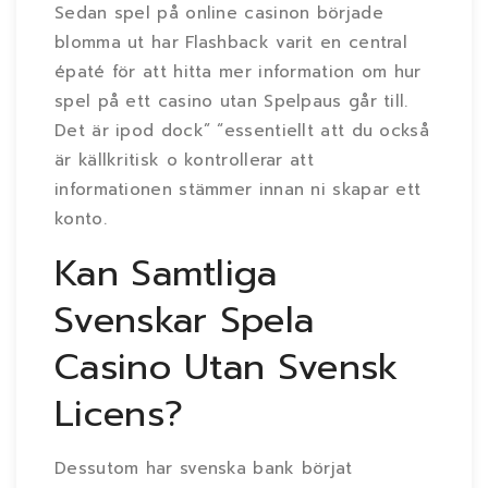
Sedan spel på online casinon började
blomma ut har Flashback varit en central
épaté för att hitta mer information om hur
spel på ett casino utan Spelpaus går till.
Det är ipod dock” “essentiellt att du också
är källkritisk o kontrollerar att
informationen stämmer innan ni skapar ett
konto.
Kan Samtliga
Svenskar Spela
Casino Utan Svensk
Licens?
Dessutom har svenska bank börjat