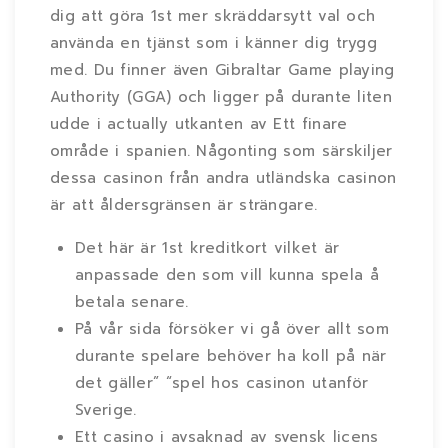
dig att göra 1st mer skräddarsytt val och
använda en tjänst som i känner dig trygg
med. Du finner även Gibraltar Game playing
Authority (GGA) och ligger på durante liten
udde i actually utkanten av Ett finare
område i spanien. Någonting som särskiljer
dessa casinon från andra utländska casinon
är att åldersgränsen är strängare.
Det här är 1st kreditkort vilket är
anpassade den som vill kunna spela å
betala senare.
På vår sida försöker vi gå över allt som
durante spelare behöver ha koll på när
det gäller” “spel hos casinon utanför
Sverige.
Ett casino i avsaknad av svensk licens