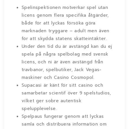
Spelinspektionen motverkar spel utan
licens genom flera specifika åtgärder,
både för att lyckas försöka göra
marknaden tryggare – adult men även
för att skydda statens skatteintäkter.
Under den tid du är avstängd kan du ej
spela på några spelbolag med svensk
licens, och ni är även avstängd från
travbanor, spelbutiker, Jack Vegas-
maskiner och Casino Cosmopol.
Supacasi är känt för sitt casino och
samarbetar scientif över 9 spelstudios,
vilket ger sobre autentisk
spelupplevelse.
Spelpaus fungerar genom att lyckas
samla och distribuera information om