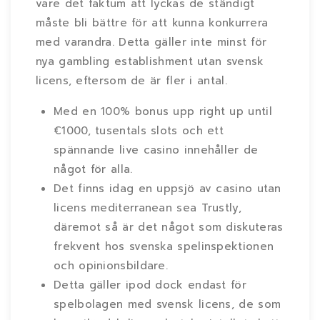
vare det faktum att lyckas de ständigt
måste bli bättre för att kunna konkurrera
med varandra. Detta gäller inte minst för
nya gambling establishment utan svensk
licens, eftersom de är fler i antal.
Med en 100% bonus upp right up until
€1000, tusentals slots och ett
spännande live casino innehåller de
något för alla.
Det finns idag en uppsjö av casino utan
licens mediterranean sea Trustly,
däremot så är det något som diskuteras
frekvent hos svenska spelinspektionen
och opinionsbildare.
Detta gäller ipod dock endast för
spelbolagen med svensk licens, de som