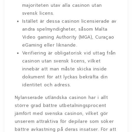
majoriteten utav alla casinon utan
svensk licens.
Istället är dessa casinon licensierade av
andra spelmyndigheter, såsom Malta
Video gaming Authority (MGA), Curaçao
eGaming eller liknande.
Verifiering är obligatorisk vid uttag från
casinon utan svensk licens, vilket
innebär att man måste skicka inside
dokument för att lyckas bekräfta din
identitet och adress.
Nylanserade utländska casinon har i allt
större grad bättre utbetalningsprocent
jämfört med svenska casinon, vilket gör
unserem attraktiva för depilare som söker
bättre avkastning på deras insatser. För att