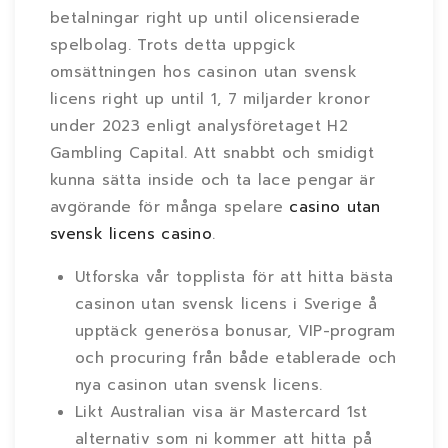
betalningar right up until olicensierade
spelbolag. Trots detta uppgick
omsättningen hos casinon utan svensk
licens right up until 1, 7 miljarder kronor
under 2023 enligt analysföretaget H2
Gambling Capital. Att snabbt och smidigt
kunna sätta inside och ta lace pengar är
avgörande för många spelare
casino utan
svensk licens casino
.
Utforska vår topplista för att hitta bästa
casinon utan svensk licens i Sverige å
upptäck generösa bonusar, VIP-program
och procuring från både etablerade och
nya casinon utan svensk licens.
Likt Australian visa är Mastercard 1st
alternativ som ni kommer att hitta på