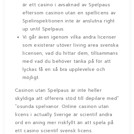
är ett casino i avsaknad av Spelpaus
eftersom casinon utan en spellicens av
Spelinspektionen inte är anslutna right
up until Spelpaus.
Vi går även igenom vilka andra licenser
som existerar utöver living area svenska
licensen, vad du hittar dem, tillsammans
med vad du behöver tänka på för att
lyckas få en så bra upplevelse och
möjligt.
Casinon utan Spelpaus är inte heller
skyldiga att offerera stöd till depilare med”
“osunda spelvanor. Online casinon utan
licens i actually Sverige är scientif andra
ord en aning mer riskfyllt än att spela på
ett casino scientif svensk licens.