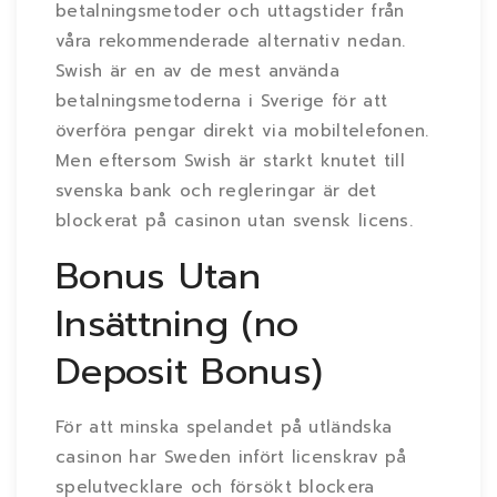
betalningsmetoder och uttagstider från
våra rekommenderade alternativ nedan.
Swish är en av de mest använda
betalningsmetoderna i Sverige för att
överföra pengar direkt via mobiltelefonen.
Men eftersom Swish är starkt knutet till
svenska bank och regleringar är det
blockerat på casinon utan svensk licens.
Bonus Utan
Insättning (no
Deposit Bonus)
För att minska spelandet på utländska
casinon har Sweden infört licenskrav på
spelutvecklare och försökt blockera