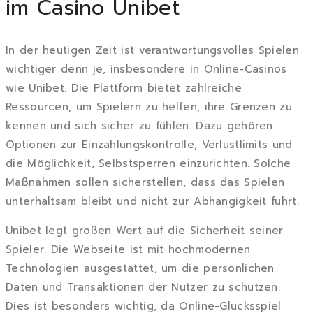
im Casino Unibet
In der heutigen Zeit ist verantwortungsvolles Spielen
wichtiger denn je, insbesondere in Online-Casinos
wie Unibet. Die Plattform bietet zahlreiche
Ressourcen, um Spielern zu helfen, ihre Grenzen zu
kennen und sich sicher zu fühlen. Dazu gehören
Optionen zur Einzahlungskontrolle, Verlustlimits und
die Möglichkeit, Selbstsperren einzurichten. Solche
Maßnahmen sollen sicherstellen, dass das Spielen
unterhaltsam bleibt und nicht zur Abhängigkeit führt.
Unibet legt großen Wert auf die Sicherheit seiner
Spieler. Die Webseite ist mit hochmodernen
Technologien ausgestattet, um die persönlichen
Daten und Transaktionen der Nutzer zu schützen.
Dies ist besonders wichtig, da Online-Glücksspiel