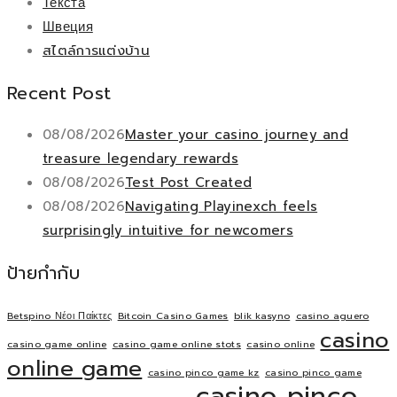
Текста
Швеция
สไตล์การแต่งบ้าน
Recent Post
08/08/2026
Master your casino journey and
treasure legendary rewards
08/08/2026
Test Post Created
08/08/2026
Navigating Playinexch feels
surprisingly intuitive for newcomers
ป้ายกำกับ
Betspino Νέοι Παίκτες
Bitcoin Casino Games
blik kasyno
casino aguero
casino
casino game online
casino game online stots
casino online
online game
casino pinco game kz
casino pinco game
casino pinco