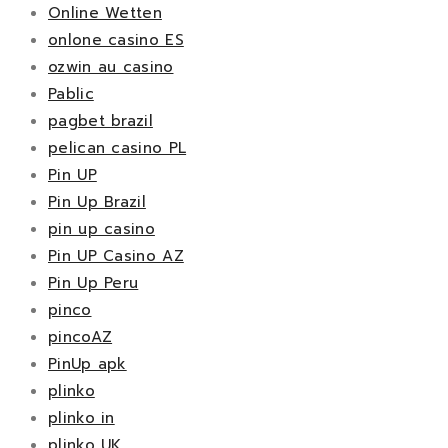
Online Wetten
onlone casino ES
ozwin au casino
Pablic
pagbet brazil
pelican casino PL
Pin UP
Pin Up Brazil
pin up casino
Pin UP Casino AZ
Pin Up Peru
pinco
pincoAZ
PinUp apk
plinko
plinko in
plinko UK