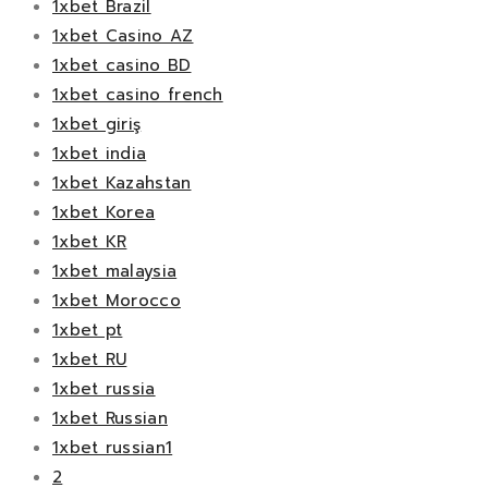
1xbet Brazil
1xbet Casino AZ
1xbet casino BD
1xbet casino french
1xbet giriş
1xbet india
1xbet Kazahstan
1xbet Korea
1xbet KR
1xbet malaysia
1xbet Morocco
1xbet pt
1xbet RU
1xbet russia
1xbet Russian
1xbet russian1
2