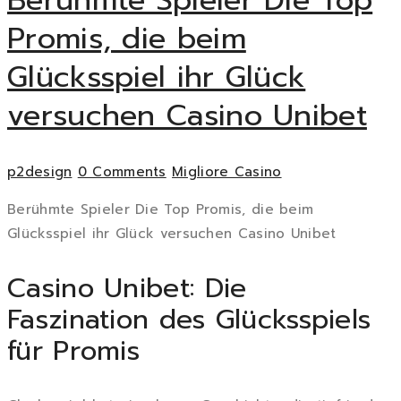
Berühmte Spieler Die Top
Promis, die beim
Glücksspiel ihr Glück
versuchen Casino Unibet
Author
Categories
p2design
0 Comments
Migliore Casino
Berühmte Spieler Die Top Promis, die beim
Glücksspiel ihr Glück versuchen Casino Unibet
Casino Unibet: Die
Faszination des Glücksspiels
für Promis