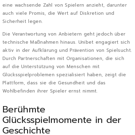
eine wachsende Zahl von Spielern anzieht, darunter
auch viele Promis, die Wert auf Diskretion und
Sicherheit legen.
Die Verantwortung von Anbietern geht jedoch über
technische Maßnahmen hinaus. Unibet engagiert sich
aktiv in der Aufklärung und Prävention von Spielsucht.
Durch Partnerschaften mit Organisationen, die sich
auf die Unterstützung von Menschen mit
Glücksspielproblemen spezialisiert haben, zeigt die
Plattform, dass sie die Gesundheit und das
Wohlbefinden ihrer Spieler ernst nimmt.
Berühmte
Glücksspielmomente in der
Geschichte