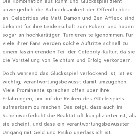
Die Kombination aus Ruhm und Glücksspiel zieht
unweigerlich die Aufmerksamkeit der Öffentlichkeit
an. Celebrities wie Matt Damon und Ben Affleck sind
bekannt für ihre Leidenschaft zum Pokern und haben
sogar an hochkarätigen Turnieren teilgenommen. Für
viele ihrer Fans werden solche Auftritte schnell zu
einem faszinierenden Teil der Celebrity-Kultur, da sie
die Vorstellung von Reichtum und Erfolg verkörpern.
Doch während das Glücksspiel verlockend ist, ist es
wichtig, verantwortungsbewusst damit umzugehen.
Viele Prominente sprechen offen über ihre
Erfahrungen, um auf die Risiken des Glücksspiels
aufmerksam zu machen. Das zeigt, dass auch im
Scheinwerferlicht die Realität oft komplizierter ist, als
sie scheint, und dass ein verantwortungsbewusster
Umgang mit Geld und Risiko unerlässlich ist.