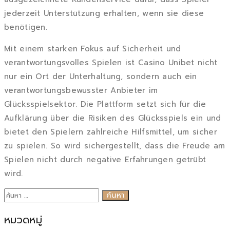
jederzeit Unterstützung erhalten, wenn sie diese
benötigen.
Mit einem starken Fokus auf Sicherheit und
verantwortungsvolles Spielen ist Casino Unibet nicht
nur ein Ort der Unterhaltung, sondern auch ein
verantwortungsbewusster Anbieter im
Glücksspielsektor. Die Plattform setzt sich für die
Aufklärung über die Risiken des Glücksspiels ein und
bietet den Spielern zahlreiche Hilfsmittel, um sicher
zu spielen. So wird sichergestellt, dass die Freude am
Spielen nicht durch negative Erfahrungen getrübt
wird.
ค้นหา
สำหรับ:
หมวดหมู่