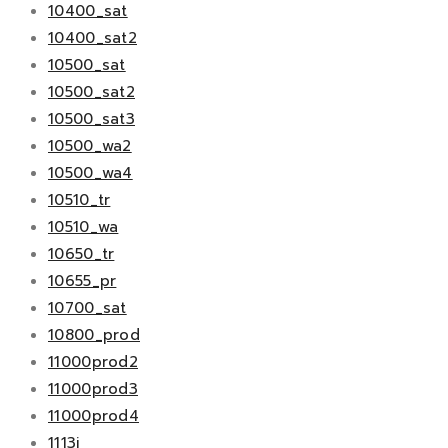
10400_sat
10400_sat2
10500_sat
10500_sat2
10500_sat3
10500_wa2
10500_wa4
10510_tr
10510_wa
10650_tr
10655_pr
10700_sat
10800_prod
11000prod2
11000prod3
11000prod4
1113i