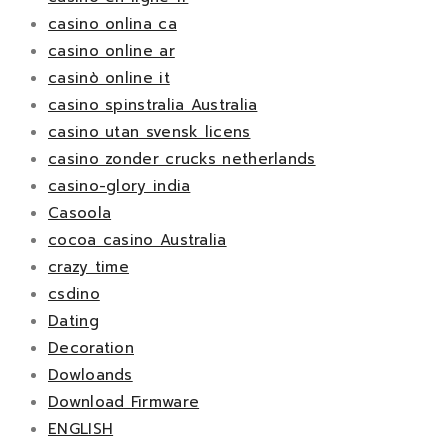
casino onlina ca
casino online ar
casinò online it
casino spinstralia Australia
casino utan svensk licens
casino zonder crucks netherlands
casino-glory india
Casoola
cocoa casino Australia
crazy time
csdino
Dating
Decoration
Dowloands
Download Firmware
ENGLISH