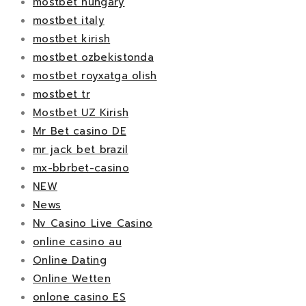
mostbet hungary
mostbet italy
mostbet kirish
mostbet ozbekistonda
mostbet royxatga olish
mostbet tr
Mostbet UZ Kirish
Mr Bet casino DE
mr jack bet brazil
mx-bbrbet-casino
NEW
News
Nv Casino Live Casino
online casino au
Online Dating
Online Wetten
onlone casino ES