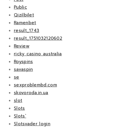
Public
Qizilbilet
Ramenbet
result_1743
result_1751032120602
Review
ricky casino australia
Royspins
savaspin
se
sexproblembd.com
skovoroda.in.ua
slot
Slots
Slots`
Slotsvader login