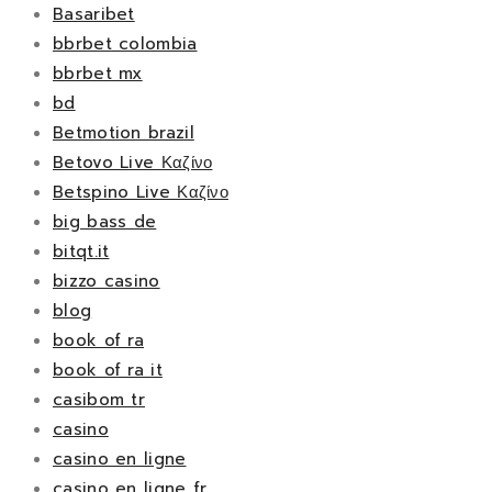
Basaribet
bbrbet colombia
bbrbet mx
bd
Betmotion brazil
Betovo Live Καζίνο
Betspino Live Καζίνο
big bass de
bitqt.it
bizzo casino
blog
book of ra
book of ra it
casibom tr
casino
casino en ligne
casino en ligne fr