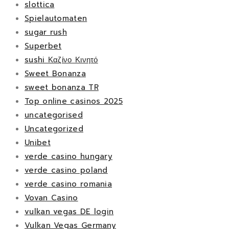
slottica
Spielautomaten
sugar rush
Superbet
sushi Καζίνο Κινητό
Sweet Bonanza
sweet bonanza TR
Top online casinos 2025
uncategorised
Uncategorized
Unibet
verde casino hungary
verde casino poland
verde casino romania
Vovan Casino
vulkan vegas DE login
Vulkan Vegas Germany