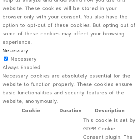
help us analyze and understand how you use this
website. These cookies will be stored in your
browser only with your consent. You also have the
option to opt-out of these cookies. But opting out of
some of these cookies may affect your browsing
experience.
Necessary
Necessary
Always Enabled
Necessary cookies are absolutely essential for the
website to function properly. These cookies ensure
basic functionalities and security features of the
website, anonymously.
Cookie
Duration
Description
This cookie is set by
GDPR Cookie
Consent plugin. The