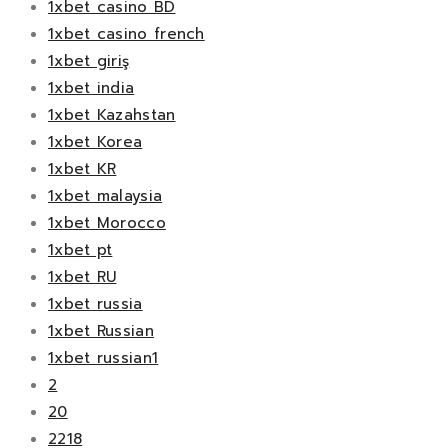
1xbet casino BD
1xbet casino french
1xbet giriş
1xbet india
1xbet Kazahstan
1xbet Korea
1xbet KR
1xbet malaysia
1xbet Morocco
1xbet pt
1xbet RU
1xbet russia
1xbet Russian
1xbet russian1
2
20
2218