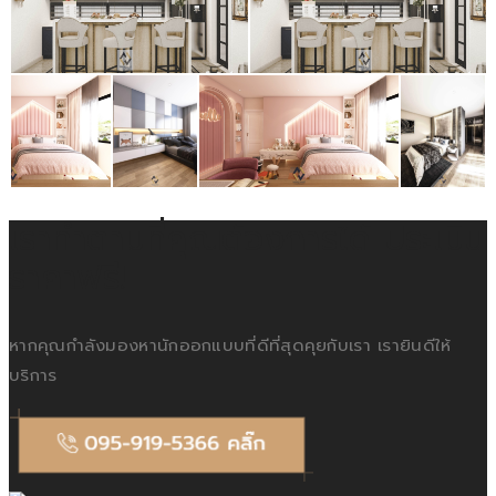
เราทำตามที่คุณต้องการได้ ประเมิน
ราคาฟรี!
หากคุณกำลังมองหานักออกแบบที่ดีที่สุดคุยกับเรา เรายินดีให้
บริการ