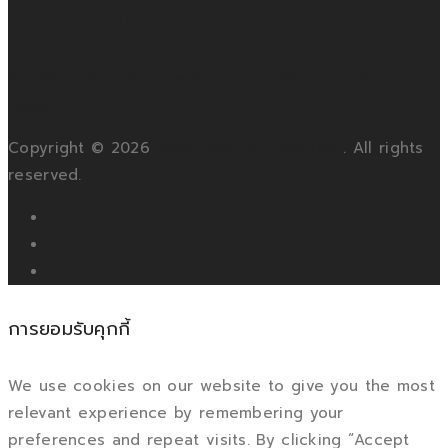
Location
4 ม.99 โชติวัฒน์3 ถ.ประชาชื่น แขวงบางซื่อ เขตบางซื่อ กทม.
10800
Copyright © 2026
พออยู่ พอดี อินทีเรียดีไซน์
. All rights
reserved.
การยอมรับคุกกี้
We use cookies on our website to give you the most
relevant experience by remembering your
preferences and repeat visits. By clicking “Accept