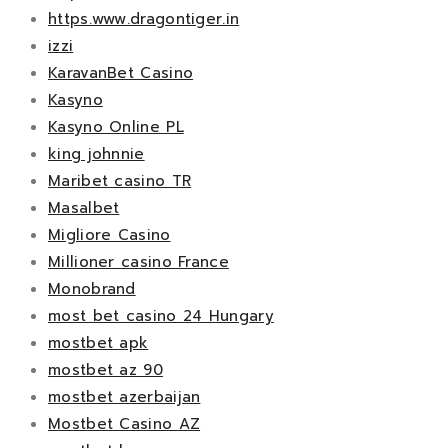
https.www.dragontiger.in
izzi
KaravanBet Casino
Kasyno
Kasyno Online PL
king johnnie
Maribet casino TR
Masalbet
Migliore Casino
Millioner casino France
Monobrand
most bet casino 24 Hungary
mostbet apk
mostbet az 90
mostbet azerbaijan
Mostbet Casino AZ