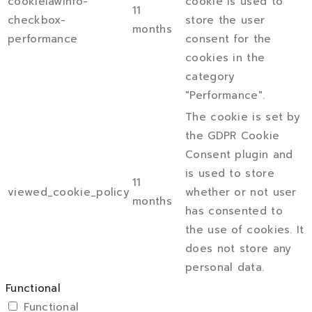
cookielawinfo-
cookie is used to
11
checkbox-
store the user
months
performance
consent for the
cookies in the
category
"Performance".
The cookie is set by
the GDPR Cookie
Consent plugin and
is used to store
11
viewed_cookie_policy
whether or not user
months
has consented to
the use of cookies. It
does not store any
personal data.
Functional
Functional