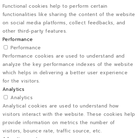
Functional cookies help to perform certain
functionalities like sharing the content of the website
on social media platforms, collect feedbacks, and
other third-party features.
Performance
Performance
Performance cookies are used to understand and
analyze the key performance indexes of the website
which helps in delivering a better user experience
for the visitors.
Analytics
Analytics
Analytical cookies are used to understand how
visitors interact with the website. These cookies help
provide information on metrics the number of
visitors, bounce rate, traffic source, etc.