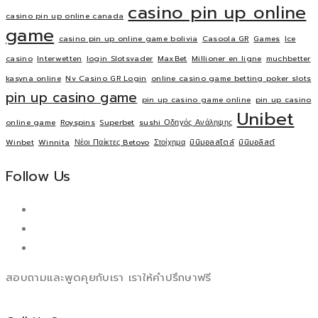
casino pin up online
casino pin up online canada
game
casino pin up online game bolivia
Casoola GR
Games
Ice
casino
Interwetten
login Slotsvader
MaxBet
Millioner en ligne
muchbetter
kasyna online
Nv Casino GR Login
online casino game betting poker slots
pin up casino game
pin up casino game online
pin up casino
Unibet
online game
Royspins
Superbet
sushi Οδηγός Ανάληψης
Winbet
Winnita
Νέοι Παίκτες Betovo
Στοίχημα
มินิมอลสไตล์
มินิมอลิสต์
Follow Us
สอบถามและพูดคุยกับเรา เราให้คำปรึกษาฟรี