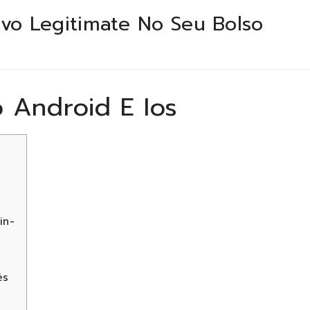
ivo Legitimate No Seu Bolso
o Android E Ios
in-
és