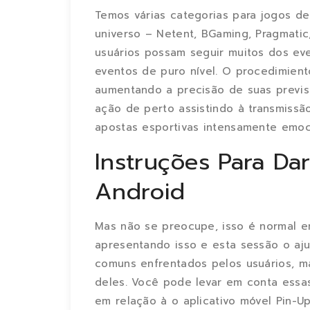
Temos várias categorias para jogos d
universo – Netent, BGaming, Pragmatic,
usuários possam seguir muitos dos eve
eventos de puro nível. O procedimien
aumentando a precisão de suas previs
ação de perto assistindo à transmissão
apostas esportivas intensamente emoc
Instruções Para Da
Android
Mas não se preocupe, isso é normal em
apresentando isso e esta sessão o aj
comuns enfrentados pelos usuários, m
deles. Você pode levar em conta essa
em relação à o aplicativo móvel Pin-