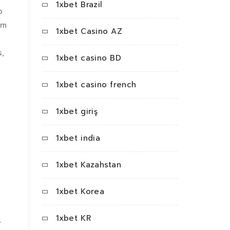
1xbet Brazil
o
em
1xbet Casino AZ
,
1xbet casino BD
1xbet casino french
1xbet giriş
1xbet india
1xbet Kazahstan
1xbet Korea
1xbet KR
r