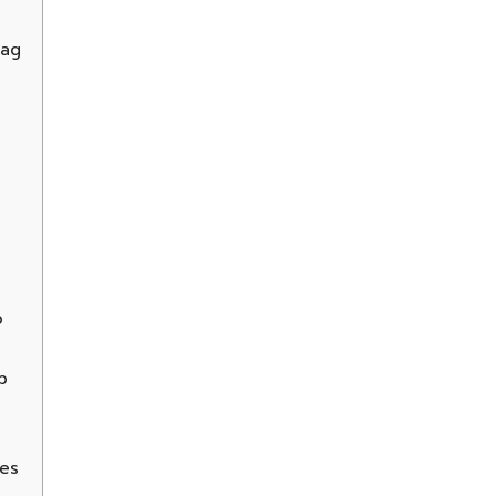
lag
a
p
p
ões