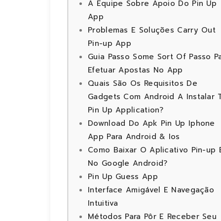
A Equipe Sobre Apoio Do Pin Up
App
Problemas E Soluções Carry Out
Pin-up App
Guia Passo Some Sort Of Passo P
Efetuar Apostas No App
Quais São Os Requisitos De
Gadgets Com Android A Instalar 
Pin Up Application?
Download Do Apk Pin Up Iphone
App Para Android & Ios
Como Baixar O Aplicativo Pin-up 
No Google Android?
Pin Up Guess App
Interface Amigável E Navegação
Intuitiva
Métodos Para Pôr E Receber Seu