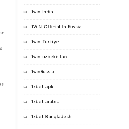
1win India
1WIN Official In Russia
so
1win Turkiye
s
1win uzbekistan
1winRussia
as
1xbet apk
1xbet arabic
1xbet Bangladesh