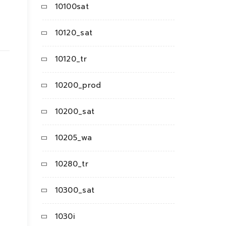
10100sat
10120_sat
10120_tr
10200_prod
10200_sat
10205_wa
10280_tr
10300_sat
1030i