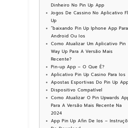
Dinheiro No Pin Up App
Jogos De Cassino No Aplicativo F
Up
“baixando Pin Up Iphone App Par
Android Ou Ios
Como Atualizar Um Aplicativo Pin
Way Up Para A Versão Mais
Recente?
Pin-up App – O Que É?
Aplicativo Pin Up Casino Para Ios
Apostas Esportivas Do Pin Up Ap
Dispositivo Compatível
Como Atualizar O Pin Upwards Ap
Para A Versão Mais Recente Na
2024
App Pin Up Afin De Ios – Instruç