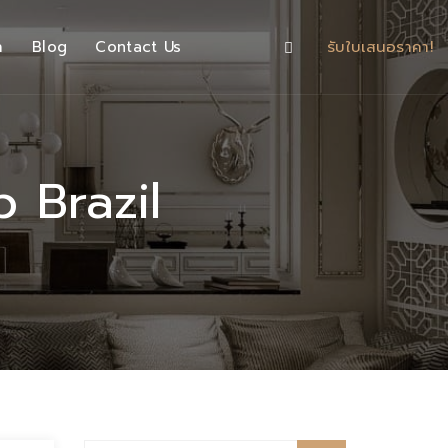
า
Blog
Contact Us
รับใบเสนอราคา!
p Brazil