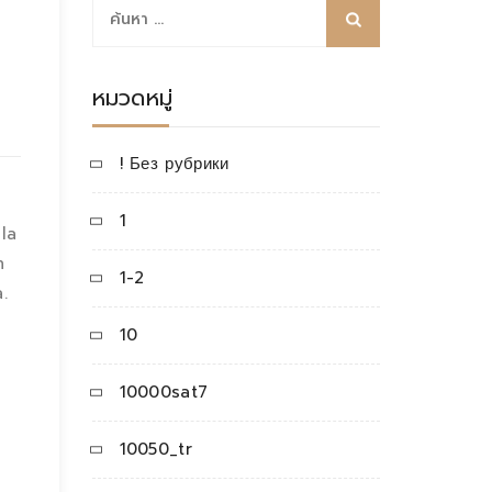
ค้นหา
สำหรับ:
หมวดหมู่
! Без рубрики
1
kla
n
1-2
.
10
10000sat7
10050_tr