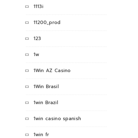
1113i
11200_prod
123
1w
1Win AZ Casino
1Win Brasil
1win Brazil
1win casino spanish
1win fr