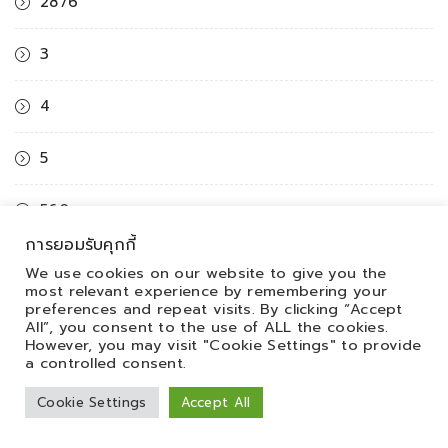
2876
3
4
5
560
การยอมรับคุกกี้
6
We use cookies on our website to give you the
most relevant experience by remembering your
preferences and repeat visits. By clicking “Accept
691
All”, you consent to the use of ALL the cookies.
However, you may visit "Cookie Settings" to provide
a controlled consent.
7
Cookie Settings
Accept All
8