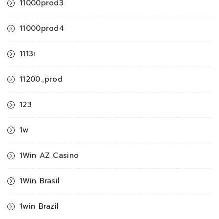
11000prod3
11000prod4
1113i
11200_prod
123
1w
1Win AZ Casino
1Win Brasil
1win Brazil