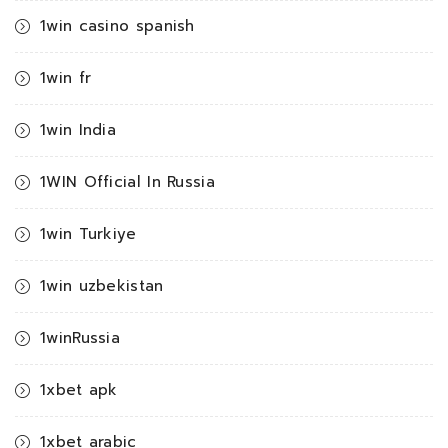
1win casino spanish
1win fr
1win India
1WIN Official In Russia
1win Turkiye
1win uzbekistan
1winRussia
1xbet apk
1xbet arabic