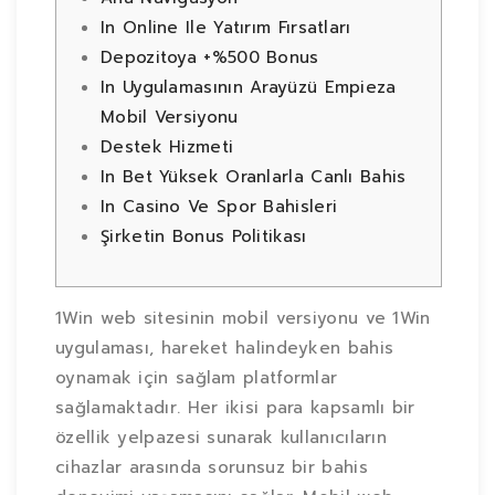
In Online Ile Yatırım Fırsatları
Depozitoya +%500 Bonus
In Uygulamasının Arayüzü Empieza
Mobil Versiyonu
Destek Hizmeti
In Bet Yüksek Oranlarla Canlı Bahis
In Casino Ve Spor Bahisleri
Şirketin Bonus Politikası
1Win web sitesinin mobil versiyonu ve 1Win
uygulaması, hareket halindeyken bahis
oynamak için sağlam platformlar
sağlamaktadır. Her ikisi para kapsamlı bir
özellik yelpazesi sunarak kullanıcıların
cihazlar arasında sorunsuz bir bahis