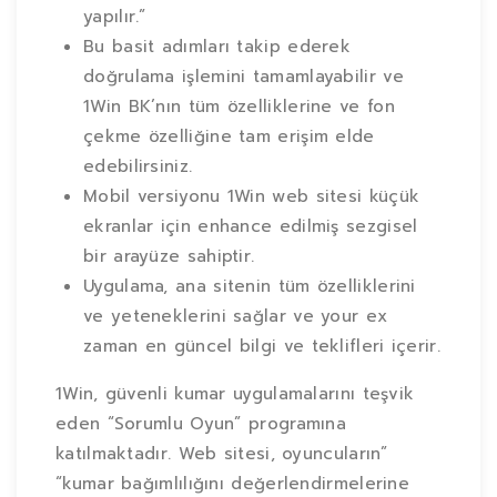
yapılır.”
Bu basit adımları takip ederek
doğrulama işlemini tamamlayabilir ve
1Win BK’nın tüm özelliklerine ve fon
çekme özelliğine tam erişim elde
edebilirsiniz.
Mobil versiyonu 1Win web sitesi küçük
ekranlar için enhance edilmiş sezgisel
bir arayüze sahiptir.
Uygulama, ana sitenin tüm özelliklerini
ve yeteneklerini sağlar ve your ex
zaman en güncel bilgi ve teklifleri içerir.
1Win, güvenli kumar uygulamalarını teşvik
eden “Sorumlu Oyun” programına
katılmaktadır. Web sitesi, oyuncuların”
“kumar bağımlılığını değerlendirmelerine