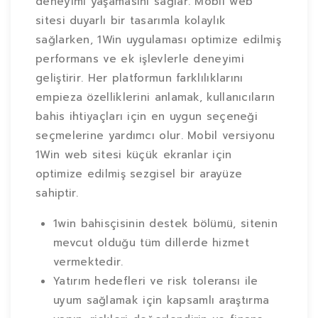
deneyimi yaşamasını sağlar. Mobil web
sitesi duyarlı bir tasarımla kolaylık
sağlarken, 1Win uygulaması optimize edilmiş
performans ve ek işlevlerle deneyimi
geliştirir. Her platformun farklılıklarını
empieza özelliklerini anlamak, kullanıcıların
bahis ihtiyaçları için en uygun seçeneği
seçmelerine yardımcı olur. Mobil versiyonu
1Win web sitesi küçük ekranlar için
optimize edilmiş sezgisel bir arayüze
sahiptir.
1win bahisçisinin destek bölümü, sitenin
mevcut olduğu tüm dillerde hizmet
vermektedir.
Yatırım hedefleri ve risk toleransı ile
uyum sağlamak için kapsamlı araştırma