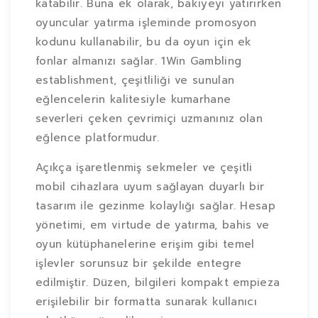
katabilir. Buna ek olarak, bakiyeyi yatırırken
oyuncular yatırma işleminde promosyon
kodunu kullanabilir, bu da oyun için ek
fonlar almanızı sağlar. 1Win Gambling
establishment, çeşitliliği ve sunulan
eğlencelerin kalitesiyle kumarhane
severleri çeken çevrimiçi uzmanınız olan
eğlence platformudur.
Açıkça işaretlenmiş sekmeler ve çeşitli
mobil cihazlara uyum sağlayan duyarlı bir
tasarım ile gezinme kolaylığı sağlar. Hesap
yönetimi, em virtude de yatırma, bahis ve
oyun kütüphanelerine erişim gibi temel
işlevler sorunsuz bir şekilde entegre
edilmiştir. Düzen, bilgileri kompakt empieza
erişilebilir bir formatta sunarak kullanıcı