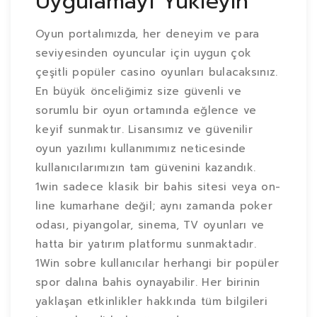
Uygulamayı Yükleyin
Oyun portalımızda, her deneyim ve para
seviyesinden oyuncular için uygun çok
çeşitli popüler casino oyunları bulacaksınız.
En büyük önceliğimiz size güvenli ve
sorumlu bir oyun ortamında eğlence ve
keyif sunmaktır. Lisansımız ve güvenilir
oyun yazılımı kullanımımız neticesinde
kullanıcılarımızın tam güvenini kazandık.
1win sadece klasik bir bahis sitesi veya on-
line kumarhane değil; aynı zamanda poker
odası, piyangolar, sinema, TV oyunları ve
hatta bir yatırım platformu sunmaktadır.
1Win sobre kullanıcılar herhangi bir popüler
spor dalına bahis oynayabilir. Her birinin
yaklaşan etkinlikler hakkında tüm bilgileri