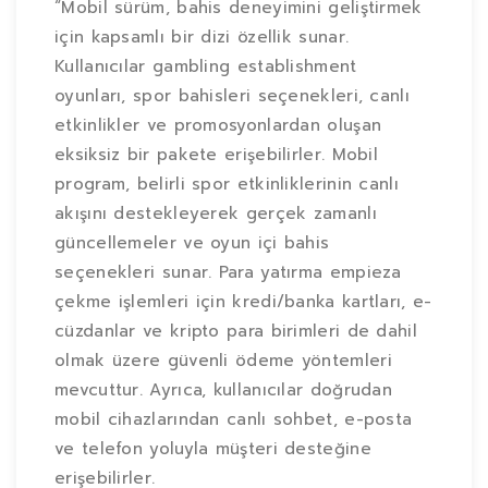
“Mobil sürüm, bahis deneyimini geliştirmek
için kapsamlı bir dizi özellik sunar.
Kullanıcılar gambling establishment
oyunları, spor bahisleri seçenekleri, canlı
etkinlikler ve promosyonlardan oluşan
eksiksiz bir pakete erişebilirler. Mobil
program, belirli spor etkinliklerinin canlı
akışını destekleyerek gerçek zamanlı
güncellemeler ve oyun içi bahis
seçenekleri sunar. Para yatırma empieza
çekme işlemleri için kredi/banka kartları, e-
cüzdanlar ve kripto para birimleri de dahil
olmak üzere güvenli ödeme yöntemleri
mevcuttur. Ayrıca, kullanıcılar doğrudan
mobil cihazlarından canlı sohbet, e-posta
ve telefon yoluyla müşteri desteğine
erişebilirler.