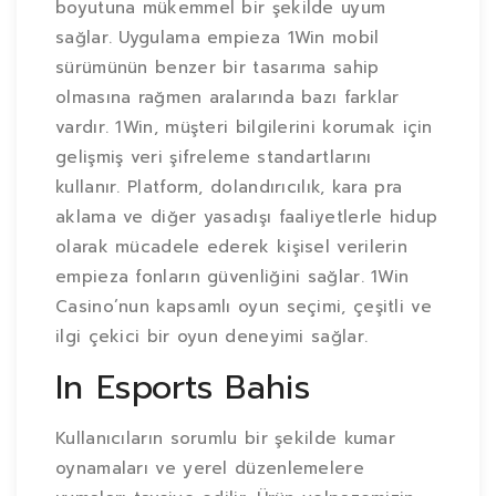
boyutuna mükemmel bir şekilde uyum
sağlar. Uygulama empieza 1Win mobil
sürümünün benzer bir tasarıma sahip
olmasına rağmen aralarında bazı farklar
vardır. 1Win, müşteri bilgilerini korumak için
gelişmiş veri şifreleme standartlarını
kullanır. Platform, dolandırıcılık, kara pra
aklama ve diğer yasadışı faaliyetlerle hidup
olarak mücadele ederek kişisel verilerin
empieza fonların güvenliğini sağlar. 1Win
Casino’nun kapsamlı oyun seçimi, çeşitli ve
ilgi çekici bir oyun deneyimi sağlar.
In Esports Bahis
Kullanıcıların sorumlu bir şekilde kumar
oynamaları ve yerel düzenlemelere