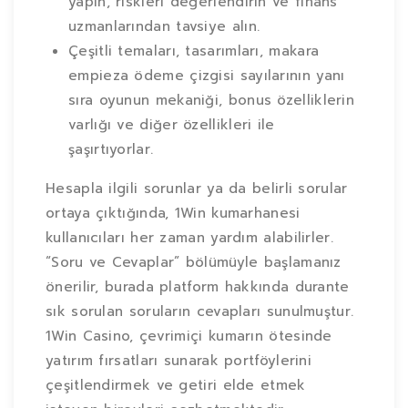
yapın, riskleri değerlendirin ve finans
uzmanlarından tavsiye alın.
Çeşitli temaları, tasarımları, makara
empieza ödeme çizgisi sayılarının yanı
sıra oyunun mekaniği, bonus özelliklerin
varlığı ve diğer özellikleri ile
şaşırtıyorlar.
Hesapla ilgili sorunlar ya da belirli sorular
ortaya çıktığında, 1Win kumarhanesi
kullanıcıları her zaman yardım alabilirler.
“Soru ve Cevaplar” bölümüyle başlamanız
önerilir, burada platform hakkında durante
sık sorulan soruların cevapları sunulmuştur.
1Win Casino, çevrimiçi kumarın ötesinde
yatırım fırsatları sunarak portföylerini
çeşitlendirmek ve getiri elde etmek