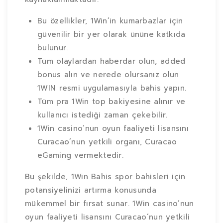
Bu özellikler, 1Win’in kumarbazlar için
güvenilir bir yer olarak ününe katkıda
bulunur.
Tüm olaylardan haberdar olun, added
bonus alın ve nerede olursanız olun
1WIN resmi uygulamasıyla bahis yapın.
Tüm pra 1Win top bakiyesine alınır ve
kullanıcı istediği zaman çekebilir.
1Win casino’nun oyun faaliyeti lisansını
Curacao’nun yetkili organı, Curacao
eGaming vermektedir.
Bu şekilde, 1Win Bahis spor bahisleri için
potansiyelinizi artırma konusunda
mükemmel bir fırsat sunar. 1Win casino’nun
oyun faaliyeti lisansını Curacao’nun yetkili