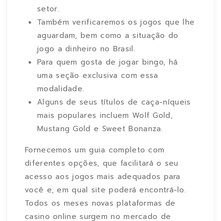
setor.
Também verificaremos os jogos que lhe
aguardam, bem como a situação do
jogo a dinheiro no Brasil.
Para quem gosta de jogar bingo, há
uma seção exclusiva com essa
modalidade.
Alguns de seus títulos de caça-níqueis
mais populares incluem Wolf Gold,
Mustang Gold e Sweet Bonanza.
Fornecemos um guia completo com
diferentes opções, que facilitará o seu
acesso aos jogos mais adequados para
você e, em qual site poderá encontrá-lo.
Todos os meses novas plataformas de
casino online surgem no mercado de