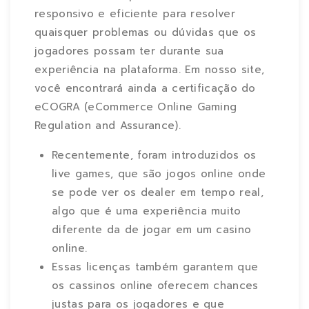
responsivo e eficiente para resolver
quaisquer problemas ou dúvidas que os
jogadores possam ter durante sua
experiência na plataforma. Em nosso site,
você encontrará ainda a certificação do
eCOGRA (eCommerce Online Gaming
Regulation and Assurance).
Recentemente, foram introduzidos os
live games, que são jogos online onde
se pode ver os dealer em tempo real,
algo que é uma experiência muito
diferente da de jogar em um casino
online.
Essas licenças também garantem que
os cassinos online oferecem chances
justas para os jogadores e que