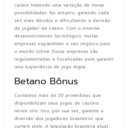
casino trazendo uma variação de novas
possibilidades. No entanto, gerando cada
vez mais dúvidas e dificultando a decisão
do jogador de casino. Com o enorme
desenvolvimento tecnológico, muitas
empresas expandiram o seu negócio para
o mundo online. Essas empresas são
regulamentadas e fiscalizadas para garantir
uma experiência de jogo digna.
Betano Bônus
Contamos mais de 30 provedoras que
disponibilizam seus jogos de cassino
nesse site. Isso, por sua vez, garante a
diversão dos jogadores brasileiros que
curtem slots. A legislação brasileira atual