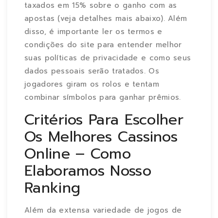
taxados em 15% sobre o ganho com as
apostas (veja detalhes mais abaixo). Além
disso, é importante ler os termos e
condições do site para entender melhor
suas políticas de privacidade e como seus
dados pessoais serão tratados. Os
jogadores giram os rolos e tentam
combinar símbolos para ganhar prêmios.
Critérios Para Escolher
Os Melhores Cassinos
Online – Como
Elaboramos Nosso
Ranking
Além da extensa variedade de jogos de