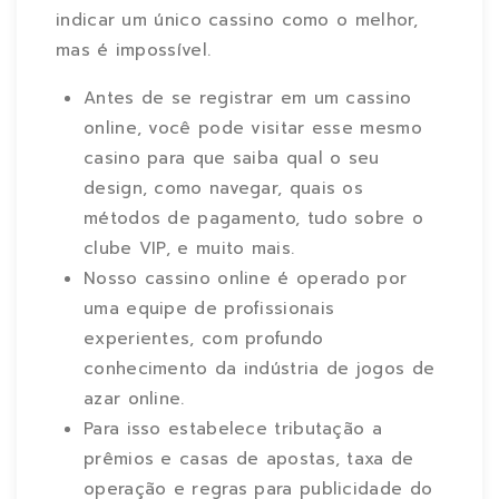
indicar um único cassino como o melhor,
mas é impossível.
Antes de se registrar em um cassino
online, você pode visitar esse mesmo
casino para que saiba qual o seu
design, como navegar, quais os
métodos de pagamento, tudo sobre o
clube VIP, e muito mais.
Nosso cassino online é operado por
uma equipe de profissionais
experientes, com profundo
conhecimento da indústria de jogos de
azar online.
Para isso estabelece tributação a
prêmios e casas de apostas, taxa de
operação e regras para publicidade do