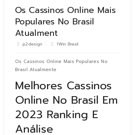
Os Cassinos Online Mais
Populares No Brasil
Atualment
p2design
1Win Brasil
Os Cassinos Online Mais Populares No
Brasil Atualmente
Melhores Cassinos
Online No Brasil Em
2023 Ranking E
Análise