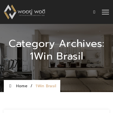
Category Archives:
1Win Brasil
Home
/
1Win Brasil