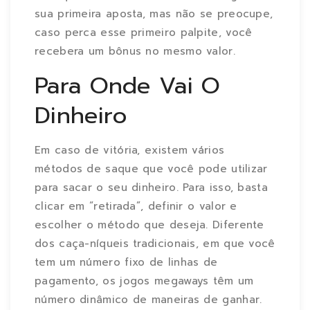
sua primeira aposta, mas não se preocupe,
caso perca esse primeiro palpite, você
recebera um bônus no mesmo valor.
Para Onde Vai O
Dinheiro
Em caso de vitória, existem vários
métodos de saque que você pode utilizar
para sacar o seu dinheiro. Para isso, basta
clicar em “retirada”, definir o valor e
escolher o método que deseja. Diferente
dos caça-níqueis tradicionais, em que você
tem um número fixo de linhas de
pagamento, os jogos megaways têm um
número dinâmico de maneiras de ganhar.