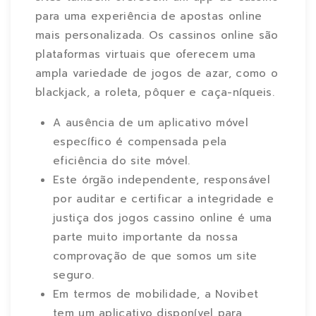
para uma experiência de apostas online
mais personalizada. Os cassinos online são
plataformas virtuais que oferecem uma
ampla variedade de jogos de azar, como o
blackjack, a roleta, pôquer e caça-níqueis.
A ausência de um aplicativo móvel
específico é compensada pela
eficiência do site móvel.
Este órgão independente, responsável
por auditar e certificar a integridade e
justiça dos jogos cassino online é uma
parte muito importante da nossa
comprovação de que somos um site
seguro.
Em termos de mobilidade, a Novibet
tem um aplicativo disponível para