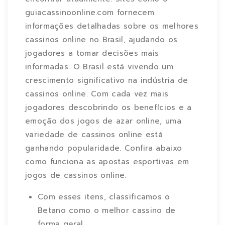
guiacassinoonline.com fornecem
informações detalhadas sobre os melhores
cassinos online no Brasil, ajudando os
jogadores a tomar decisões mais
informadas. O Brasil está vivendo um
crescimento significativo na indústria de
cassinos online. Com cada vez mais
jogadores descobrindo os benefícios e a
emoção dos jogos de azar online, uma
variedade de cassinos online está
ganhando popularidade. Confira abaixo
como funciona as apostas esportivas em
jogos de cassinos online.
Com esses itens, classificamos o
Betano como o melhor cassino de
forma geral.