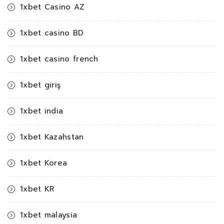
1xbet Casino AZ
1xbet casino BD
1xbet casino french
1xbet giriş
1xbet india
1xbet Kazahstan
1xbet Korea
1xbet KR
1xbet malaysia