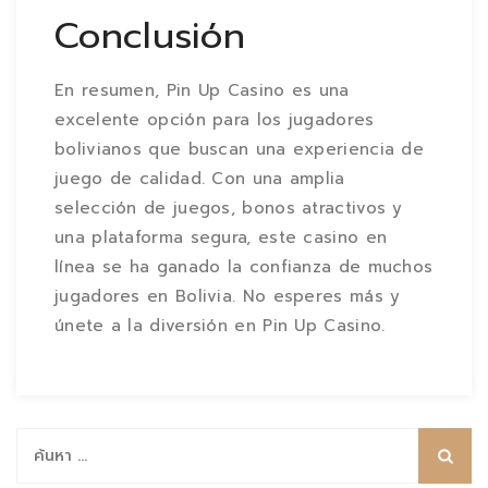
Conclusión
En resumen, Pin Up Casino es una
excelente opción para los jugadores
bolivianos que buscan una experiencia de
juego de calidad. Con una amplia
selección de juegos, bonos atractivos y
una plataforma segura, este casino en
línea se ha ganado la confianza de muchos
jugadores en Bolivia. No esperes más y
únete a la diversión en Pin Up Casino.
ค้นหา
สำหรับ: