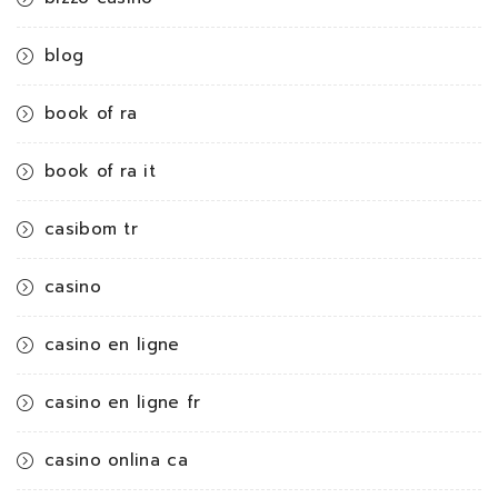
blog
book of ra
book of ra it
casibom tr
casino
casino en ligne
casino en ligne fr
casino onlina ca