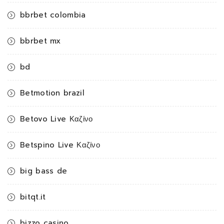
bbrbet colombia
bbrbet mx
bd
Betmotion brazil
Betovo Live Καζίνο
Betspino Live Καζίνο
big bass de
bitqt.it
bizzo casino