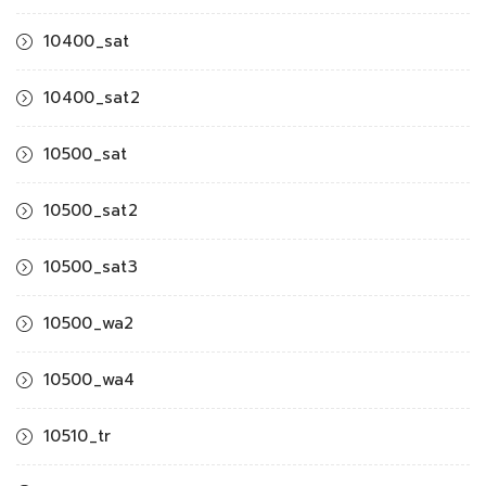
10400_sat
10400_sat2
10500_sat
10500_sat2
10500_sat3
10500_wa2
10500_wa4
10510_tr