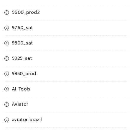
9600_prod2
9760_sat
9800_sat
9925_sat
9950_prod
AI Tools
Aviator
aviator brazil