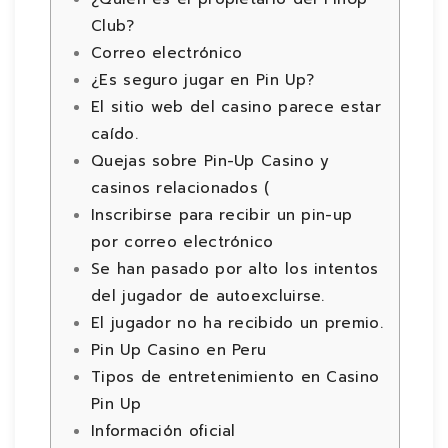
Club?
Correo electrónico
¿Es seguro jugar en Pin Up?
El sitio web del casino parece estar
caído.
Quejas sobre Pin-Up Casino y
casinos relacionados (
Inscribirse para recibir un pin-up
por correo electrónico
Se han pasado por alto los intentos
del jugador de autoexcluirse.
El jugador no ha recibido un premio.
Pin Up Casino en Peru
Tipos de entretenimiento en Casino
Pin Up
Información oficial