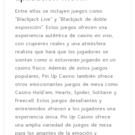
Entre ellos se incluyen juegos como
“Blackjack Live” y “Blackjack de doble
exposición”. Estos juegos ofrecen una
experiencia auténtica de casino en vivo,
con crupieres reales y una atmósfera
realista que hará que los jugadores se
sientan como si estuvieran jugando en un
casino físico. Además de estos juegos
populares, Pin Up Casino también ofrece
otros emocionantes juegos de mesa como
Casino Hold’em, Hearts, Spider, Solitaire y
Freecell. Estos juegos desafiantes y
entretenidos ofrecen a los jugadores una
experiencia única. Pin Up Casino ofrece
una amplia variedad de juegos de mesa
para los amantes de la emoción y