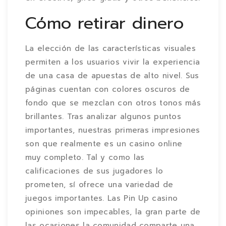
Cómo retirar dinero
La elección de las características visuales
permiten a los usuarios vivir la experiencia
de una casa de apuestas de alto nivel. Sus
páginas cuentan con colores oscuros de
fondo que se mezclan con otros tonos más
brillantes. Tras analizar algunos puntos
importantes, nuestras primeras impresiones
son que realmente es un casino online
muy completo. Tal y como las
calificaciones de sus jugadores lo
prometen, sí ofrece una variedad de
juegos importantes. Las Pin Up casino
opiniones son impecables, la gran parte de
las ocasiones la comunidad comparte una