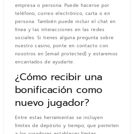
empresa o persona. Puede hacerse por
teléfono, correo electrónico, carta o en
persona. También puede incluir el chat en
línea y las interacciones en las redes
sociales. Si tienes alguna pregunta sobre
nuestro casino, ponte en contacto con
nosotros en [email protected] y estaremos
encantados de ayudarte.
¿Cómo recibir una
bonificación como
nuevo jugador?
Entre estas herramientas se incluyen
límites de depósito y tiempo, que permiten
a los jugadores establecer límites