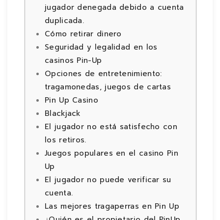
jugador denegada debido a cuenta
duplicada.
Cómo retirar dinero
Seguridad y legalidad en los
casinos Pin-Up
Opciones de entretenimiento:
tragamonedas, juegos de cartas
Pin Up Casino
Blackjack
El jugador no está satisfecho con
los retiros.
Juegos populares en el casino Pin
Up
El jugador no puede verificar su
cuenta.
Las mejores tragaperras en Pin Up
¿Quién es el propietario del PinUp