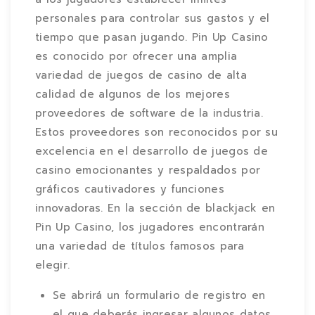
personales para controlar sus gastos y el
tiempo que pasan jugando. Pin Up Casino
es conocido por ofrecer una amplia
variedad de juegos de casino de alta
calidad de algunos de los mejores
proveedores de software de la industria.
Estos proveedores son reconocidos por su
excelencia en el desarrollo de juegos de
casino emocionantes y respaldados por
gráficos cautivadores y funciones
innovadoras. En la sección de blackjack en
Pin Up Casino, los jugadores encontrarán
una variedad de títulos famosos para
elegir.
Se abrirá un formulario de registro en
el que deberás ingresar algunos datos