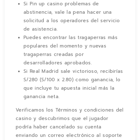
Si Pin up casino problemas de
abstinencia, vale la pena hacer una
solicitud a los operadores del servicio
de asistencia.
Puedes encontrar las tragaperras más
populares del momento y nuevas
tragaperras creadas por
desarrolladores aprobados.
Si Real Madrid sale victorioso, recibirías
S/280 (S/100 x 2.80) como ganancia, lo
que incluye tu apuesta inicial más la
ganancia neta.
Verificamos los Términos y condiciones del
casino y descubrimos que el jugador
podría haber cancelado su cuenta
enviando un correo electrónico al soporte