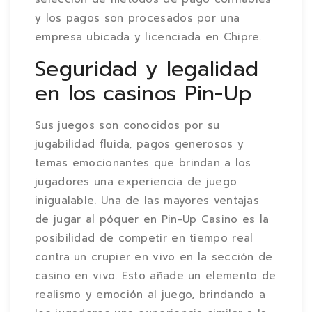
y los pagos son procesados por una
empresa ubicada y licenciada en Chipre.
Seguridad y legalidad
en los casinos Pin-Up
Sus juegos son conocidos por su
jugabilidad fluida, pagos generosos y
temas emocionantes que brindan a los
jugadores una experiencia de juego
inigualable. Una de las mayores ventajas
de jugar al póquer en Pin-Up Casino es la
posibilidad de competir en tiempo real
contra un crupier en vivo en la sección de
casino en vivo. Esto añade un elemento de
realismo y emoción al juego, brindando a