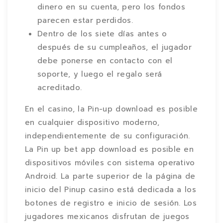
dinero en su cuenta, pero los fondos
parecen estar perdidos.
Dentro de los siete días antes o
después de su cumpleaños, el jugador
debe ponerse en contacto con el
soporte, y luego el regalo será
acreditado.
En el casino, la Pin-up download es posible
en cualquier dispositivo moderno,
independientemente de su configuración.
La Pin up bet app download es posible en
dispositivos móviles con sistema operativo
Android. La parte superior de la página de
inicio del Pinup casino está dedicada a los
botones de registro e inicio de sesión. Los
jugadores mexicanos disfrutan de juegos