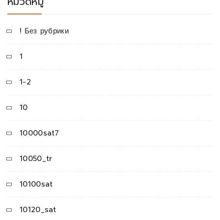
หมวดหมู่
! Без рубрики
1
1-2
10
10000sat7
10050_tr
10100sat
10120_sat