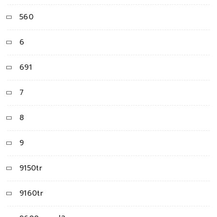
560
6
691
7
8
9
9150tr
9160tr