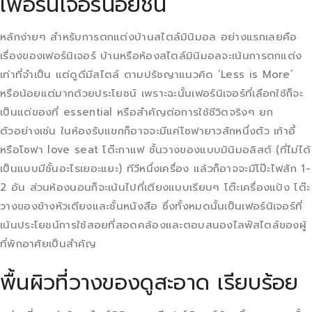
เฟอร์นิเจอร์น้อยชิ้น
หลักง่ายๆ สำหรับการตกแต่งบ้านสไตล์มินิมอล อย่างแรกเลยคือ
เรื่องของเฟอร์นิเจอร์ บ้านหรือห้องสไตล์มินิมอลจะเน้นการตกแต่ง
เท่าที่จำเป็น แต่ดูดีมีสไตล์ ตามปรัชญาแนวคิด ‘Less is More’
หรือน้อยแต่มากด้วยประโยชน์ เพราะฉะนั้นเฟอร์นิเจอร์ที่เลือกใช้ก็จะ
เป็นแต่ของที่ essential หรือสำคัญต่อการใช้ชีวิตจริงๆ ยก
ตัวอย่างเช่น ในห้องรับแขกก็อาจจะมีแค่โซฟายาวสักหนึ่งตัว เก้าอี้
หรือโซฟา love seat โต๊ะกาแฟ ชั้นวางของแบบมินิมอลิสต์ (ที่ไม่ได้
เป็นแบบมีชั้นอะไรเยอะแยะ) ทีวีหนึ่งเครื่อง แล้วก็อาจจะมีโป๊ะไฟสัก 1-
2 อัน ส่วนห้องนอนก็จะเน้นไปที่เตียงแบบเรียบๆ โต๊ะเครื่องแป้ง โต๊ะ
วางของข้างหัวเตียงและชั้นหนังสือ ซึ่งทั้งหมดนั้นเป็นเฟอร์นิเจอร์ที่
เน้นประโยชน์การใช้สอยที่สอดคล้องและตอบสนองไลฟ์สไตล์ของผู้
ที่พักอาศัยเป็นสำคัญ
พื้นผิวที่วางของดูสะอาด เรียบร้อย