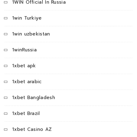
1WIN Official In Russia
1win Turkiye
1win uzbekistan
1winRussia
1xbet apk
1xbet arabic
1xbet Bangladesh
1xbet Brazil
1xbet Casino AZ