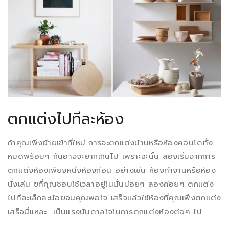
ตกแต่งไปทีละห้อง
ถ้าคุณเพิ่งย้ายเข้าที่ใหม่ การจะตกแต่งบ้านหรือห้องคอนโดทั้ง
หมดพร้อมๆ กันอาจจะยากเกินไป เพราะฉะนั้น ลองเริ่มจากการ
ตกแต่งห้องเพียงหนึ่งห้องก่อน อย่างเช่น ห้องทำงานหรือห้อง
นั่งเล่น ฃที่คุณชอบใช้เวลาอยู่ในนั้นบ่อยๆ ลองค่อยๆ ตกแต่ง
ไปทีละเล็กละน้อยจนคุณพอใจ เสร็จแล้วใช้ห้องที่คุณเพิ่งตกแต่ง
เสร็จนี่แหละ เป็นแรงบันดาลใจในการตกแต่งห้องต่อๆ ไป