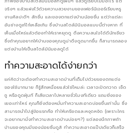
ภาพของบ้านสไตล์มินิมอลที่ดูเผินๆ แล้วดูเรียบไม่มีอะไร แต่
จริงๆ แล้วแฝงไว้ด้วยความสวยงามของเฟอร์นิเจอร์เรียบหรู
งานศิลปะดีๆ สักชิ้น และของตกแต่งบ้านน้อยชิ้น แต่ว่าแต่ละ
อันช่างดูเก๋ไก๋เหลือเกิน ซึ่งบ้านสไตล์มินิมอลแบบนี้ต่างหาก ที่
เห็นเมื่อไหร่แล้วต้องทำให้เราหยุดดู ดึงความสนใจได้ดีนักเชียว
ซึ่งถ้าคุณอยากให้บ้านของคุณดูน่าดึงดูดมากขึ้น ก็สามารถลอง
แต่งบ้านให้เป็นสไตล์มินิมอลดูได้
ทำความสะอาดได้ง่ายกว่า
แค่คิดว่าจะต้องทำความสะอาดบ้านที่เต็มไปด้วยของตกแต่ง
ของใช้มากมาย ก็รู้สึกเหนื่อยแล้วใช่ไหมล่ะ เวลาจะปัดกวาด เช็ด
ถู หรือดูดฝุ่นที ก็เสียเวลาไปหลายชั่วโมงทีเดียว แถมยิ่งของ
เยอะเท่าไหร่ คุณก็ยิ่งต้องหมั่นทำความสะอาดบ่อยขึ้นเท่านั้น ซึ่ง
สามารถนำไปสู่ข้อแรกคือ ทำให้เครียดและหงุดหงิด (เพราะใคร
จะอยากมานั่งทำความสะอาดบ้านบ่อยๆ?) แต่ลองนึกภาพถ้า
บ้านของคุณมีของน้อยชิ้นดูสิ ทำความสะอาดแป๊ปเดียวก็เสร็จ