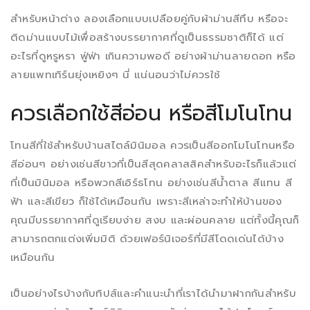
สำหรับหน้าต่าง ลองเลือกแบบเปลือยคู่กับผ้าม่านสีทึบ หรือจะ
ติดม่านแบบไม้เพื่อสร้างบรรยากาศที่ดูเป็นธรรมชาติก็ได้ แต่
อะไรที่ดูหรูหรา ฟู่ฟ่า เกินความพอดี อย่างผ้าม่านลายดอก หรือ
ลายแพทเทิร์นยุ่งเหยิงๆ นี่ แน่นอนว่าไม่ควรใช้
ควรเลือกใช้สีอ่อน หรือสีโมโนโทน
โทนสีที่ใช้สำหรับบ้านสไตล์มินิมอล ควรเป็นสีออกโมโนโทนหรือ
สีอ่อนๆ อย่างเช่นสีขาวที่เป็นสีสุดคลาสสิคสำหรับอะไรก็แล้วแต่
ที่เป็นมินิมอล หรือพวกสีเอิร์ธโทน อย่างเช่นสีน้ำตาล สีแทน สี
ฟ้า และสีเขียว ก็ใช้ได้เหมือนกัน เพราะสีเหล่าจะทำให้บ้านของ
คุณมีบรรยากาศที่ดูเรียบง่าย สงบ และผ่อนคลาย แต่ทั้งนี้คุณก็
สามารถตกแต่งเพิ่มมิติ ด้วยเฟอร์นิเจอร์ที่มีสีโดดเด่นได้บ้าง
เหมือนกัน
เป็นอย่างไรบ้างกับทิปส์และคำแนะนำที่เราได้นำมาฝากกันสำหรับ