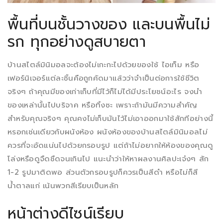
พื้นที่บนชั้นวางของ และบนพื้นไม่
รก ทุกอย่างดูสบายตา
บ้านสไตล์มินิมอลจะต้องไม่เกะกะไปด้วยของใช้ ไอเท็ม หรือ
เฟอร์นิเจอร์แต่ละชิ้นคือถูกคัดมาแล้วว่าจำเป็นต่อการใช้ชีวิต
จริงๆ ถ้าคุณมีของเก่าเก็บที่มีไว้ก็ไม่ได้มีประโยชน์อะไร จงนำ
ของเหล่านั้นไปบริจาค หรือทิ้งซะ เพราะถ้ามันมีความสำคัญ
สำหรับคุณจริงๆ คุณคงไม่เก็บมันไว้ไม่เอาออกมาใช้สักทีอย่างนี้
หรอกเช่นเดียวกับผนังห้อง ผนังห้องของบ้านสไตล์มินิมอลไม่
ควรที่จะอัดแน่นไปด้วยกรอบรูป แต่ถ้าไม่อยากให้ห้องของคุณดู
โล่งหรือดูจืดชืดจนเกินไป แนะนำว่าให้หาผลงานศิลปะเจ๋งๆ สัก
1-2 รูปมาติดพอ ส่วนตัวกรอบรูปก็ควรเป็นสีดำ หรือไม่ก็สี
น้ำตาลแก่ เน้นพวกสีเรียบเป็นหลัก
หน้าต่างดีไซน์เรียบ