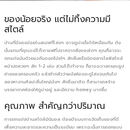
ของน้อยจริง แต่ไม่ทิ้งความมี
สไตล์
บ้านที่มีของน้อยในสเปสที่โล่งๆ อาจดูน่าเบื่อได้เหมือนกัน ดัง
นั้นแทนที่คุณจะมีโต๊ะกาแฟที่ปราศจากสิ่งของใดๆ คุณก็อาจจะ
ตกแต่งมันด้วยแจกันดอกไม้เก๋ๆ สักชิ้นหรือนิตยสารไลฟ์สไตล์
หน้าปกสวยๆ สัก 1-2 เล่ม ส่วนโต๊ะทำงาน ก็อาจจะวางกรอบรูป
ถ่ายของครอบครัว แล้วถ้ากลัวว่าผนังห้องจะดูโล่งจนเกินไป
ลองหางานศิลปะชิ้นใหญ่เจ๋งๆ สักชิ้นมาติด ก็สามารถสร้าง
บรรยากาศห้องให้ดูน่าอยู่ และมีความ homey มากขึ้น
คุณภาพ สำคัญกว่าปริมาณ
การตกแต่งบ้านสไตล์มินิมอล ต้องมีระบบการจัดเก็บของที่ดี
เพื่อความสะอาดและความเป็นระเบียบ เพราะฉะนั้นการออกแบบ