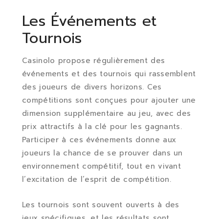
Les Événements et
Tournois
Casinolo propose régulièrement des
événements et des tournois qui rassemblent
des joueurs de divers horizons. Ces
compétitions sont conçues pour ajouter une
dimension supplémentaire au jeu, avec des
prix attractifs à la clé pour les gagnants.
Participer à ces événements donne aux
joueurs la chance de se prouver dans un
environnement compétitif, tout en vivant
l’excitation de l’esprit de compétition.
Les tournois sont souvent ouverts à des
jeux spécifiques, et les résultats sont