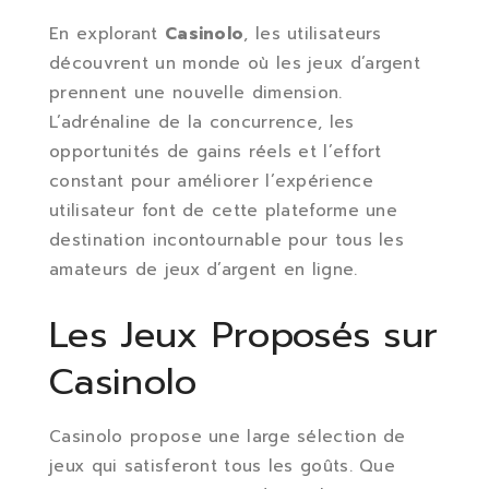
En explorant
Casinolo
, les utilisateurs
découvrent un monde où les jeux d’argent
prennent une nouvelle dimension.
L’adrénaline de la concurrence, les
opportunités de gains réels et l’effort
constant pour améliorer l’expérience
utilisateur font de cette plateforme une
destination incontournable pour tous les
amateurs de jeux d’argent en ligne.
Les Jeux Proposés sur
Casinolo
Casinolo propose une large sélection de
jeux qui satisferont tous les goûts. Que