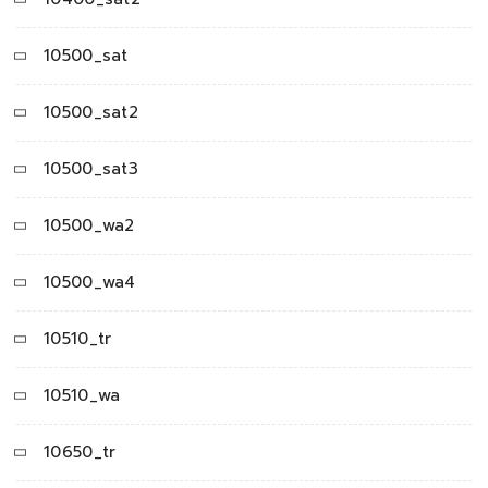
10500_sat
10500_sat2
10500_sat3
10500_wa2
10500_wa4
10510_tr
10510_wa
10650_tr