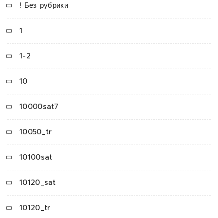
! Без рубрики
1
1-2
10
10000sat7
10050_tr
10100sat
10120_sat
10120_tr