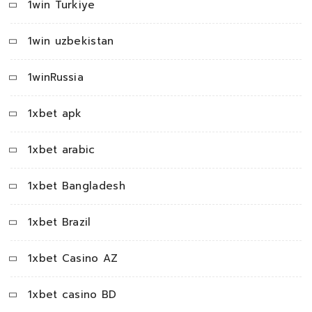
1win Turkiye
1win uzbekistan
1winRussia
1xbet apk
1xbet arabic
1xbet Bangladesh
1xbet Brazil
1xbet Casino AZ
1xbet casino BD