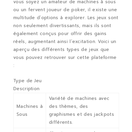
vous soyez un amateur de machines à sous
ou un fervent joueur de poker, il existe une
multitude d’options à explorer. Les jeux sont
non seulement divertissants, mais ils sont
également conçus pour offrir des gains
réels, augmentant ainsi l’excitation. Voici un
aperçu des différents types de jeux que
vous pouvez retrouver sur cette plateforme
:
Type de Jeu
Description
Variété de machines avec
Machines à
des thèmes, des
Sous
graphismes et des jackpots
différents.