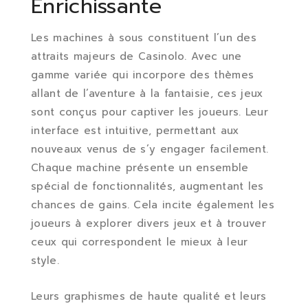
Enrichissante
Les machines à sous constituent l’un des
attraits majeurs de Casinolo. Avec une
gamme variée qui incorpore des thèmes
allant de l’aventure à la fantaisie, ces jeux
sont conçus pour captiver les joueurs. Leur
interface est intuitive, permettant aux
nouveaux venus de s’y engager facilement.
Chaque machine présente un ensemble
spécial de fonctionnalités, augmentant les
chances de gains. Cela incite également les
joueurs à explorer divers jeux et à trouver
ceux qui correspondent le mieux à leur
style.
Leurs graphismes de haute qualité et leurs