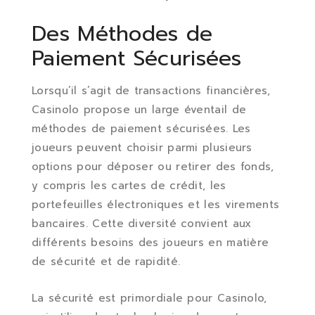
Des Méthodes de
Paiement Sécurisées
Lorsqu’il s’agit de transactions financières,
Casinolo propose un large éventail de
méthodes de paiement sécurisées. Les
joueurs peuvent choisir parmi plusieurs
options pour déposer ou retirer des fonds,
y compris les cartes de crédit, les
portefeuilles électroniques et les virements
bancaires. Cette diversité convient aux
différents besoins des joueurs en matière
de sécurité et de rapidité.
La sécurité est primordiale pour Casinolo,