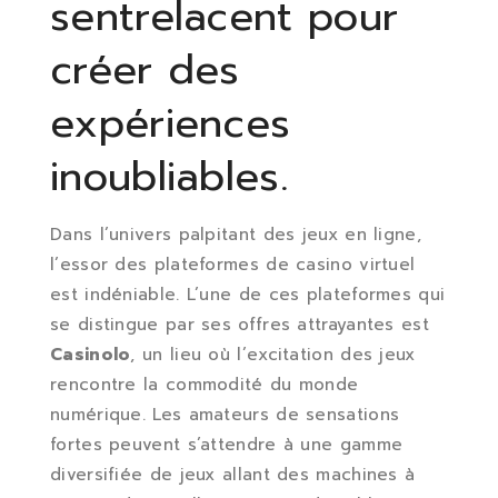
sentrelacent pour
créer des
expériences
inoubliables.
Dans l’univers palpitant des jeux en ligne,
l’essor des plateformes de casino virtuel
est indéniable. L’une de ces plateformes qui
se distingue par ses offres attrayantes est
Casinolo
, un lieu où l’excitation des jeux
rencontre la commodité du monde
numérique. Les amateurs de sensations
fortes peuvent s’attendre à une gamme
diversifiée de jeux allant des machines à