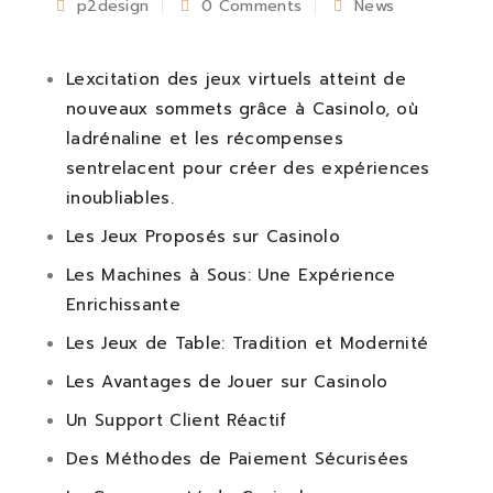
p2design
0 Comments
News
Lexcitation des jeux virtuels atteint de
nouveaux sommets grâce à Casinolo, où
ladrénaline et les récompenses
sentrelacent pour créer des expériences
inoubliables.
Les Jeux Proposés sur Casinolo
Les Machines à Sous: Une Expérience
Enrichissante
Les Jeux de Table: Tradition et Modernité
Les Avantages de Jouer sur Casinolo
Un Support Client Réactif
Des Méthodes de Paiement Sécurisées