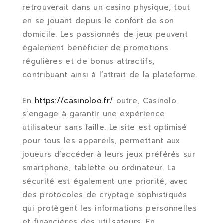
retrouverait dans un casino physique, tout
en se jouant depuis le confort de son
domicile. Les passionnés de jeux peuvent
également bénéficier de promotions
régulières et de bonus attractifs,
contribuant ainsi à l’attrait de la plateforme.
En
https://casinoloo.fr/
outre, Casinolo
s’engage à garantir une expérience
utilisateur sans faille. Le site est optimisé
pour tous les appareils, permettant aux
joueurs d’accéder à leurs jeux préférés sur
smartphone, tablette ou ordinateur. La
sécurité est également une priorité, avec
des protocoles de cryptage sophistiqués
qui protègent les informations personnelles
et financières des utilisateurs. En