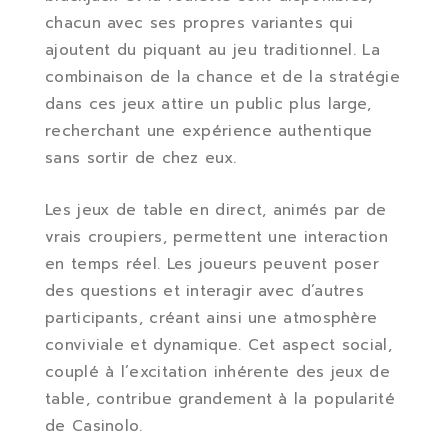
chacun avec ses propres variantes qui
ajoutent du piquant au jeu traditionnel. La
combinaison de la chance et de la stratégie
dans ces jeux attire un public plus large,
recherchant une expérience authentique
sans sortir de chez eux.
Les jeux de table en direct, animés par de
vrais croupiers, permettent une interaction
en temps réel. Les joueurs peuvent poser
des questions et interagir avec d’autres
participants, créant ainsi une atmosphère
conviviale et dynamique. Cet aspect social,
couplé à l’excitation inhérente des jeux de
table, contribue grandement à la popularité
de Casinolo.