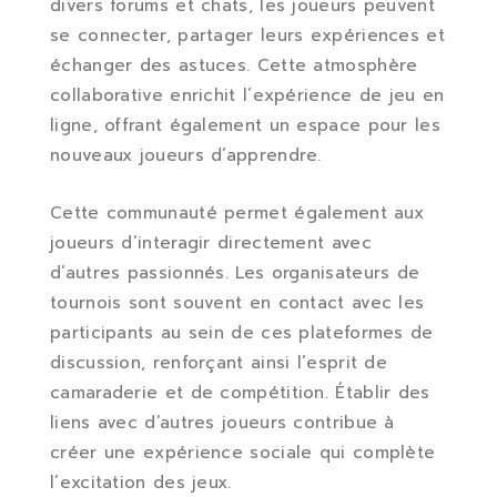
divers forums et chats, les joueurs peuvent
se connecter, partager leurs expériences et
échanger des astuces. Cette atmosphère
collaborative enrichit l’expérience de jeu en
ligne, offrant également un espace pour les
nouveaux joueurs d’apprendre.
Cette communauté permet également aux
joueurs d’interagir directement avec
d’autres passionnés. Les organisateurs de
tournois sont souvent en contact avec les
participants au sein de ces plateformes de
discussion, renforçant ainsi l’esprit de
camaraderie et de compétition. Établir des
liens avec d’autres joueurs contribue à
créer une expérience sociale qui complète
l’excitation des jeux.