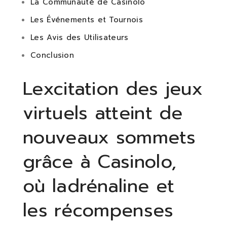
La Communauté de Casinolo
Les Événements et Tournois
Les Avis des Utilisateurs
Conclusion
Lexcitation des jeux
virtuels atteint de
nouveaux sommets
grâce à Casinolo,
où ladrénaline et
les récompenses