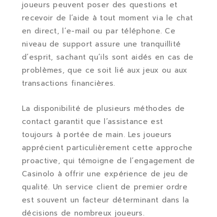
joueurs peuvent poser des questions et
recevoir de l’aide à tout moment via le chat
en direct, l’e-mail ou par téléphone. Ce
niveau de support assure une tranquillité
d’esprit, sachant qu’ils sont aidés en cas de
problèmes, que ce soit lié aux jeux ou aux
transactions financières.
La disponibilité de plusieurs méthodes de
contact garantit que l’assistance est
toujours à portée de main. Les joueurs
apprécient particulièrement cette approche
proactive, qui témoigne de l’engagement de
Casinolo à offrir une expérience de jeu de
qualité. Un service client de premier ordre
est souvent un facteur déterminant dans la
décisions de nombreux joueurs.