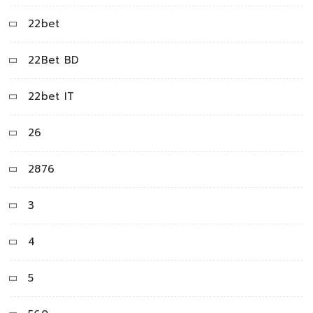
22bet
22Bet BD
22bet IT
26
2876
3
4
5