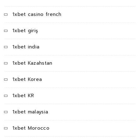
1xbet casino french
1xbet giriş
1xbet india
1xbet Kazahstan
1xbet Korea
1xbet KR
1xbet malaysia
1xbet Morocco