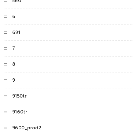
560
6
691
7
8
9
9150tr
9160tr
9600_prod2