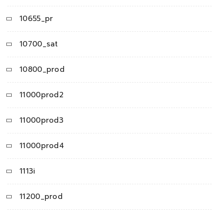
10655_pr
10700_sat
10800_prod
11000prod2
11000prod3
11000prod4
1113i
11200_prod