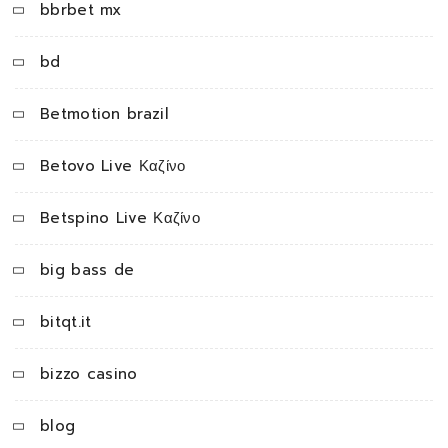
bbrbet mx
bd
Betmotion brazil
Betovo Live Καζίνο
Betspino Live Καζίνο
big bass de
bitqt.it
bizzo casino
blog