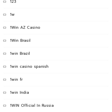
123
1w
1Win AZ Casino
1Win Brasil
1win Brazil
1win casino spanish
1win fr
1win India
1WIN Official In Russia