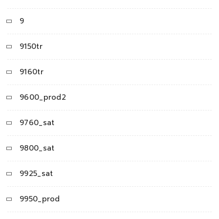
9
9150tr
9160tr
9600_prod2
9760_sat
9800_sat
9925_sat
9950_prod