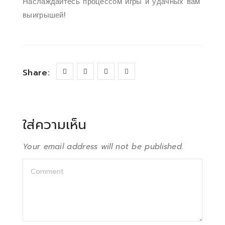
Наслаждайтесь процессом игры и удачных вам
выигрышей!
Share:
ใส่ความเห็น
Your email address will not be published.