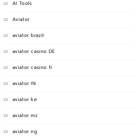
AI Tools
Aviator
aviator brazil
aviator casino DE
aviator casino fr
aviator IN
aviator ke
aviator mz
aviator ng