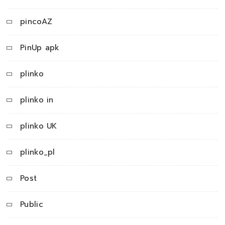
pincoAZ
PinUp apk
plinko
plinko in
plinko UK
plinko_pl
Post
Public