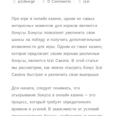
p2design
0 Comments
izzi
При игре в онлайн казино, одним из самых
интересных моментов для игроков являются
бонусы. Бонусы позволяют увеличить свои
шансы на победу и получить дополнительные
возможности для игры. Одним из таких казино,
которое предлагает своим игрокам различные
бонусы, является Izzi Casino. В этой статье
мы рассмотрим, как можно отыграть бонус Izzi
Casino быстрее и увеличить свои выигрыши.
Для начала, следует понимать, что
отыгрывание бонуса в онлайн казино – это
процесс, который требует определенного
времени и усилий. В зависимости от условий