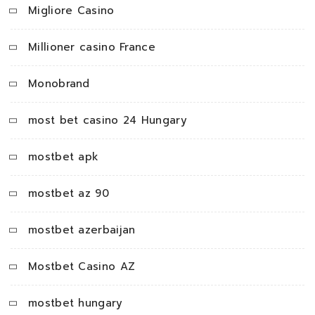
Migliore Casino
Millioner casino France
Monobrand
most bet casino 24 Hungary
mostbet apk
mostbet az 90
mostbet azerbaijan
Mostbet Casino AZ
mostbet hungary