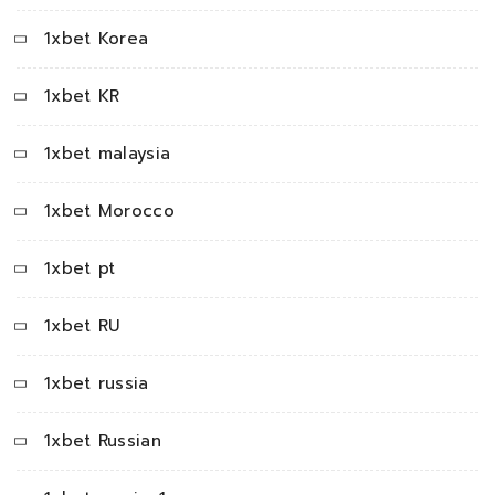
1xbet Korea
1xbet KR
1xbet malaysia
1xbet Morocco
1xbet pt
1xbet RU
1xbet russia
1xbet Russian