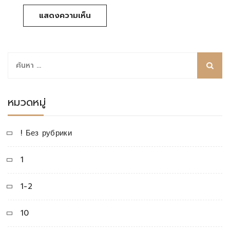
ค้นหา
สำหรับ:
หมวดหมู่
! Без рубрики
1
1-2
10