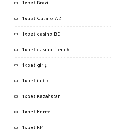
1xbet Brazil
1xbet Casino AZ
1xbet casino BD
1xbet casino french
1xbet giriş
1xbet india
1xbet Kazahstan
1xbet Korea
1xbet KR