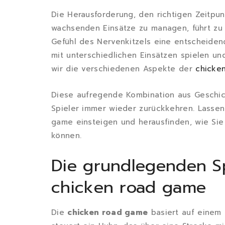
Die Herausforderung, den richtigen Zeitpun
wachsenden Einsätze zu managen, führt zu 
Gefühl des Nervenkitzels eine entscheidend
mit unterschiedlichen Einsätzen spielen u
wir die verschiedenen Aspekte der
chicke
Diese aufregende Kombination aus Geschickl
Spieler immer wieder zurückkehren. Lassen
game einsteigen und herausfinden, wie Sie
können.
Die grundlegenden S
chicken road game
Die
chicken road game
basiert auf einem 