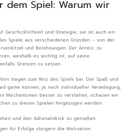
er dem Spiel: Warum wir
f Geschicklichkeit und Strategie; sie ist auch ein
len Spiele aus verschiedenen Gründen – von der
rvenkitzel und Belohnungen. Der Anreiz, zu
ren, weshalb es wichtig ist, auf seine
nfalls Grenzen zu setzen.
hirn tragen zum Reiz des Spiels bei. Der Spaß und
ad game können, je nach individueller Veranlagung,
hen Mechanismen besser zu verstehen, schauen wir
chen zu diesen Spielen hingezogen werden.
ehen und den Adrenalinkick zu genießen.
en für Erfolge steigern die Motivation.