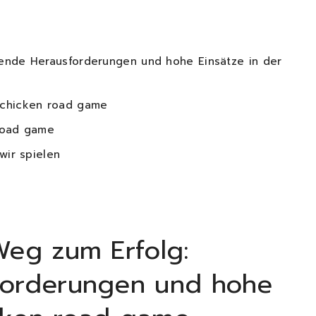
ende Herausforderungen und hohe Einsätze in der
 chicken road game
 road game
wir spielen
eg zum Erfolg:
forderungen und hohe