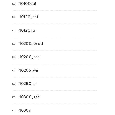
10100sat
10120_sat
10120_tr
10200_prod
10200_sat
10205_wa
10280_tr
10300_sat
1030i