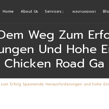
Home
About Us
Services
ผลงานของเรา
Bl
 Dem Weg Zum Erf
ungen Und Hohe Ei
Chicken Road Ga
zum Erfolg Spannende Herausforderungen und hohe Eins