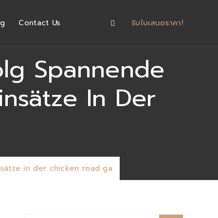
og
Contact Us
รับใบเสนอราคา!
olg Spannende
nsätze In Der
ätze in der chicken road ga