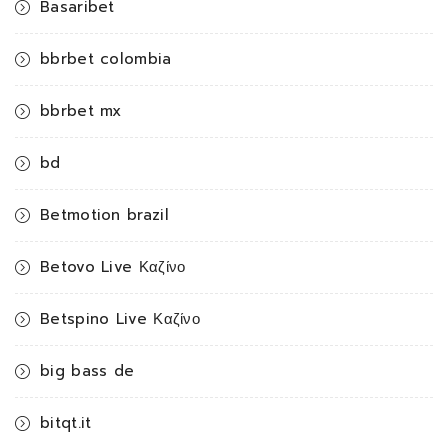
Basaribet
bbrbet colombia
bbrbet mx
bd
Betmotion brazil
Betovo Live Καζίνο
Betspino Live Καζίνο
big bass de
bitqt.it