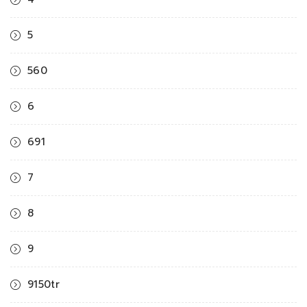
5
560
6
691
7
8
9
9150tr