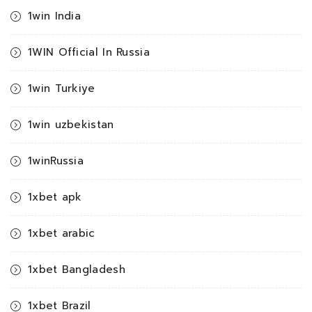
1win India
1WIN Official In Russia
1win Turkiye
1win uzbekistan
1winRussia
1xbet apk
1xbet arabic
1xbet Bangladesh
1xbet Brazil