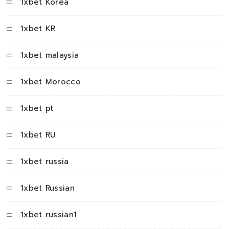
1xbet Korea
1xbet KR
1xbet malaysia
1xbet Morocco
1xbet pt
1xbet RU
1xbet russia
1xbet Russian
1xbet russian1