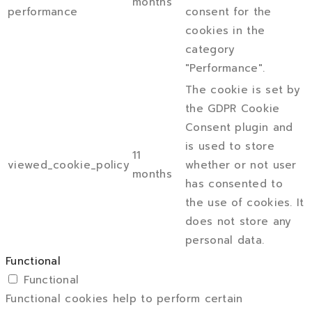
months
performance
consent for the
cookies in the
category
"Performance".
The cookie is set by
the GDPR Cookie
Consent plugin and
is used to store
11
viewed_cookie_policy
whether or not user
months
has consented to
the use of cookies. It
does not store any
personal data.
Functional
Functional
Functional cookies help to perform certain