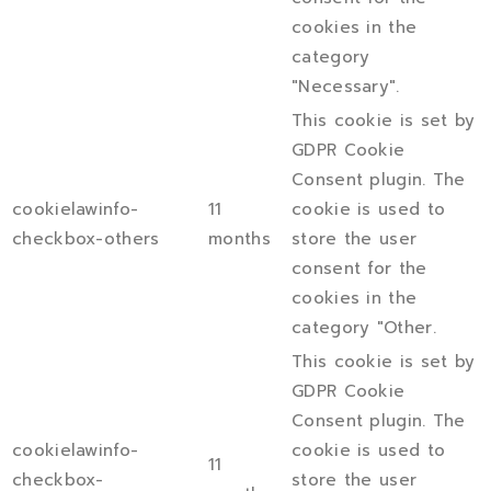
cookies in the
category
"Necessary".
This cookie is set by
GDPR Cookie
Consent plugin. The
cookielawinfo-
11
cookie is used to
checkbox-others
months
store the user
consent for the
cookies in the
category "Other.
This cookie is set by
GDPR Cookie
Consent plugin. The
cookielawinfo-
cookie is used to
11
checkbox-
store the user