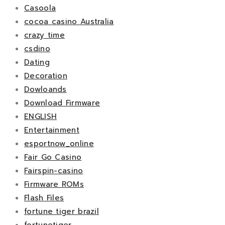
Casoola
cocoa casino Australia
crazy time
csdino
Dating
Decoration
Dowloands
Download Firmware
ENGLISH
Entertainment
esportnow_online
Fair Go Casino
Fairspin-casino
Firmware ROMs
Flash Files
fortune tiger brazil
fortunetiger