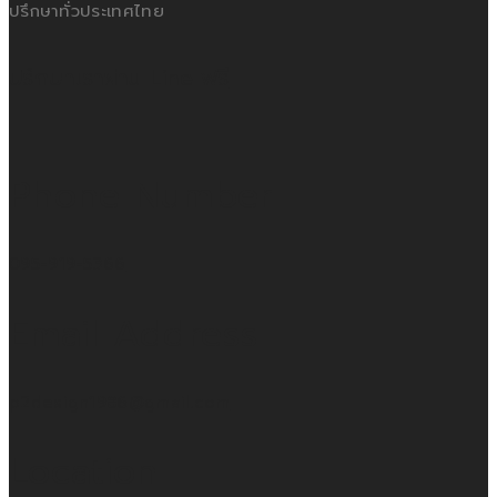
ปรึกษาทั่วประเทศไทย
ปรึกษาเราผ่าน Line ฟรี
Phone Number
095-919-5366
Email Address
p2design1986@gmail.com
Location