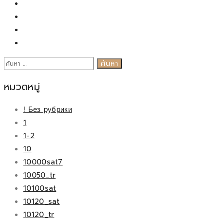
ค้นหา
สำหรับ:
หมวดหมู่
! Без рубрики
1
1-2
10
10000sat7
10050_tr
10100sat
10120_sat
10120_tr