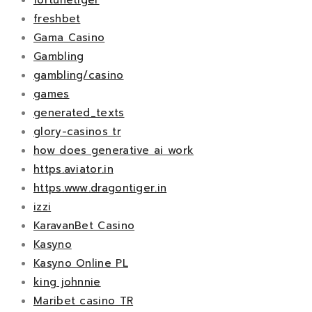
freshbet
Gama Casino
Gambling
gambling/casino
games
generated_texts
glory-casinos tr
how does generative ai work
https.aviator.in
https.www.dragontiger.in
izzi
KaravanBet Casino
Kasyno
Kasyno Online PL
king johnnie
Maribet casino TR