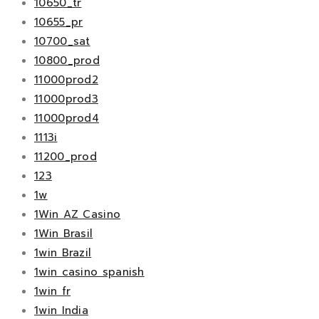
10650_tr
10655_pr
10700_sat
10800_prod
11000prod2
11000prod3
11000prod4
1113i
11200_prod
123
1w
1Win AZ Casino
1Win Brasil
1win Brazil
1win casino spanish
1win fr
1win India