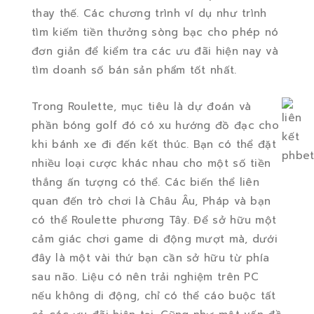
thay thế. Các chương trình ví dụ như trình
tìm kiếm tiền thưởng sòng bạc cho phép nó
đơn giản để kiểm tra các ưu đãi hiện nay và
tìm doanh số bán sản phẩm tốt nhất.
Trong Roulette, mục tiêu là dự đoán và
phần bóng golf đó có xu hướng đồ đạc cho
khi bánh xe đi đến kết thúc. Bạn có thể đặt
nhiều loại cược khác nhau cho một số tiền
thắng ấn tượng có thể. Các biến thể liên
quan đến trò chơi là Châu Âu, Pháp và bạn
có thể Roulette phương Tây. Để sở hữu một
cảm giác chơi game di động mượt mà, dưới
đây là một vài thứ bạn cần sở hữu từ phía
sau não. Liệu có nên trải nghiệm trên PC
nếu không di động, chỉ có thể cáo buộc tất