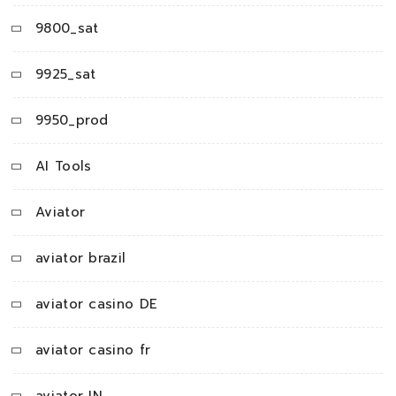
9800_sat
9925_sat
9950_prod
AI Tools
Aviator
aviator brazil
aviator casino DE
aviator casino fr