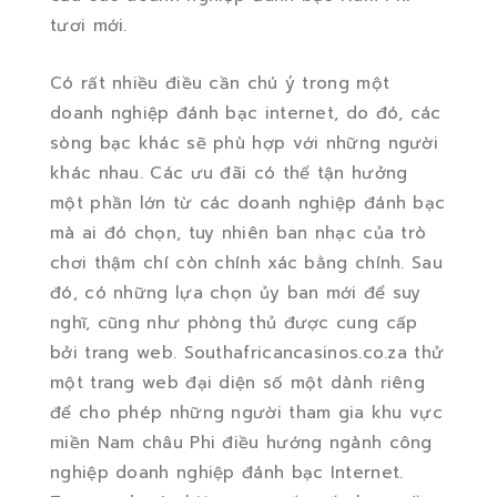
tươi mới.
Có rất nhiều điều cần chú ý trong một
doanh nghiệp đánh bạc internet, do đó, các
sòng bạc khác sẽ phù hợp với những người
khác nhau. Các ưu đãi có thể tận hưởng
một phần lớn từ các doanh nghiệp đánh bạc
mà ai đó chọn, tuy nhiên ban nhạc của trò
chơi thậm chí còn chính xác bằng chính. Sau
đó, có những lựa chọn ủy ban mới để suy
nghĩ, cũng như phòng thủ được cung cấp
bởi trang web. Southafricancasinos.co.za thử
một trang web đại diện số một dành riêng
để cho phép những người tham gia khu vực
miền Nam châu Phi điều hướng ngành công
nghiệp doanh nghiệp đánh bạc Internet.