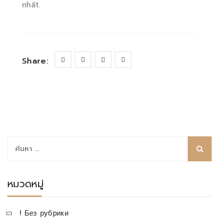
nhất.
Share:
ค้นหา
สำหรับ:
หมวดหมู่
! Без рубрики