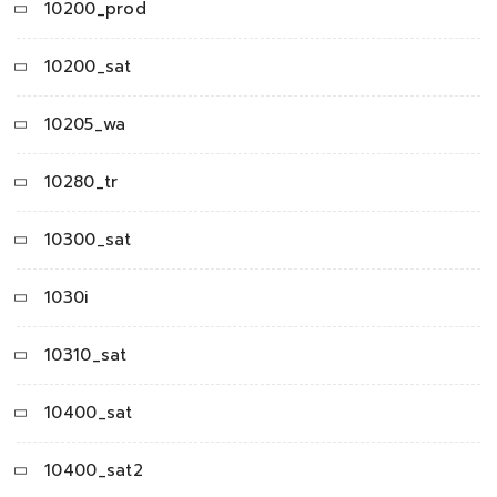
10200_prod
10200_sat
10205_wa
10280_tr
10300_sat
1030i
10310_sat
10400_sat
10400_sat2