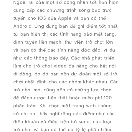
Ngoài ra, của một số công nhân tốt hơn hiện
cung cấp các chương trình sòng bạc trực
tuyến cho iOS của Apple và bạn có thể
Android. Ứng dụng bạn để ghi điểm tốt nhất
từ ​​bạn hiển thị các tính năng bảo mật tăng,
định tuyến liền mạch, thư viện trò chơi lớn
và bạn có thể các tính năng độc đáo, ví dụ
như các thông báo đẩy. Các nhà phát triển
làm cho trò chơi video đa năng cho kết nối
di động, do đó bạn nên dự đoán một số trò
chơi nhất định cho các nhóm khác nhau. Các
trò chơi mới cũng nên có những lựa chọn
để đánh cược tiền thật hoặc miễn phí 100
phần trăm. Khi chọn một trang web không
có chi phí, hãy nghĩ rằng các điểm như các
điều khoản và điều kiện bổ sung, các loại
trò chơi và bạn có thể có tỷ lệ phần trăm