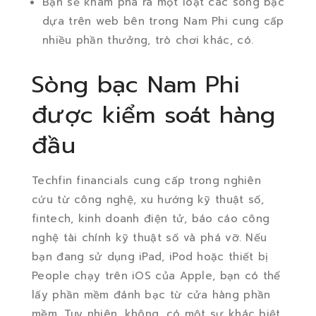
Bạn sẽ khám phá ra một loạt các sòng bạc
dựa trên web bên trong Nam Phi cung cấp
nhiều phần thưởng, trò chơi khác, có.
Sòng bạc Nam Phi
được kiểm soát hàng
đầu
Techfin financials cung cấp trong nghiên
cứu từ công nghệ, xu hướng kỹ thuật số,
fintech, kinh doanh điện tử, báo cáo công
nghệ tài chính kỹ thuật số và phá vỡ. Nếu
bạn đang sử dụng iPad, iPod hoặc thiết bị
People chạy trên iOS của Apple, bạn có thể
lấy phần mềm đánh bạc từ cửa hàng phần
mềm. Tuy nhiên, không, có một sự khác biệt