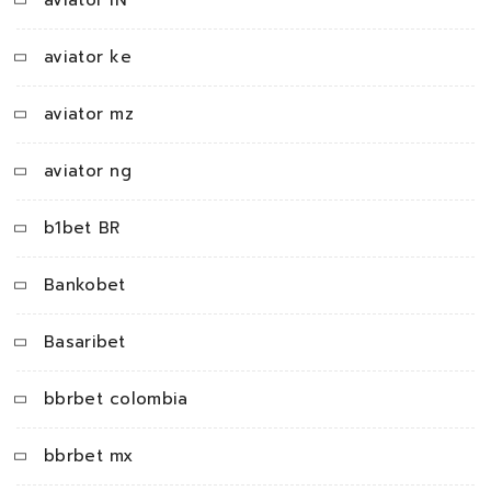
aviator IN
aviator ke
aviator mz
aviator ng
b1bet BR
Bankobet
Basaribet
bbrbet colombia
bbrbet mx