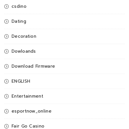
csdino
Dating
Decoration
Dowloands
Download Firmware
ENGLISH
Entertainment
esportnow_online
Fair Go Casino