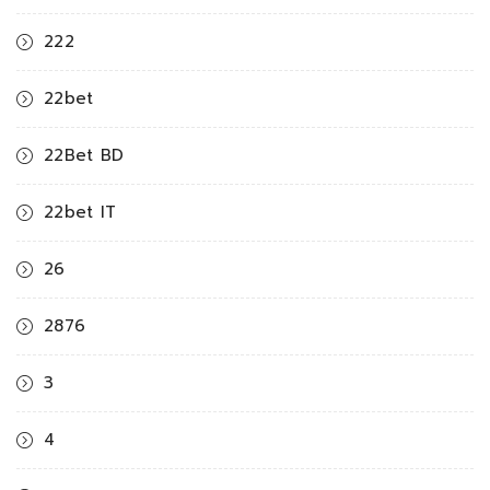
222
22bet
22Bet BD
22bet IT
26
2876
3
4