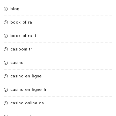
blog
book of ra
book of ra it
casibom tr
casino
casino en ligne
casino en ligne fr
casino onlina ca