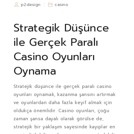
p2design
casino
Strategik Düşünce
ile Gerçek Paralı
Casino Oyunları
Oynama
Stratejik düşünce ile gerçek paralı casino
oyunları oynamak, kazanma şansını artırmak
ve oyunlardan daha fazla keyif almak için
oldukça önemlidir. Casino oyunları, çoğu
zaman şansa dayalı olarak görülse de,
stratejik bir yaklaşım sayesinde kayıplar en