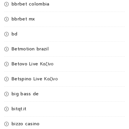
bbrbet colombia
bbrbet mx
bd
Betmotion brazil
Betovo Live Καζίνο
Betspino Live Καζίνο
big bass de
bitqt.it
bizzo casino