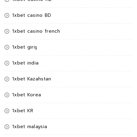
1xbet casino BD
1xbet casino french
1xbet giriş
1xbet india
1xbet Kazahstan
1xbet Korea
1xbet KR
1xbet malaysia