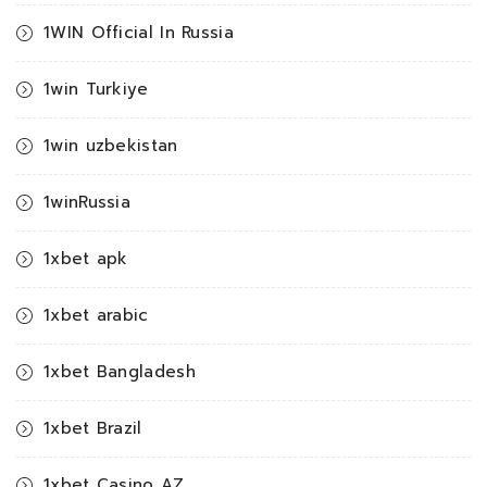
1WIN Official In Russia
1win Turkiye
1win uzbekistan
1winRussia
1xbet apk
1xbet arabic
1xbet Bangladesh
1xbet Brazil
1xbet Casino AZ