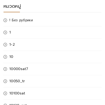
หมวดหมู่
! Без рубрики
1
1-2
10
10000sat7
10050_tr
10100sat