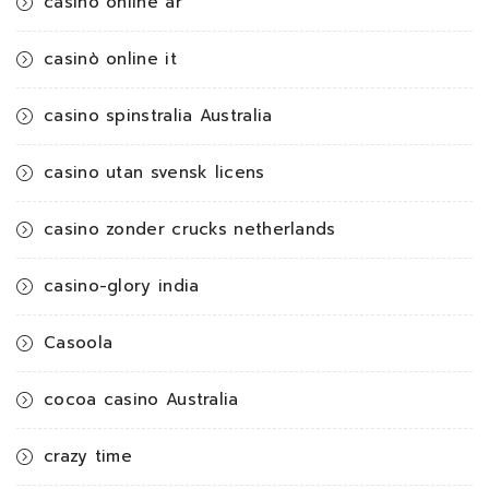
casino online ar
casinò online it
casino spinstralia Australia
casino utan svensk licens
casino zonder crucks netherlands
casino-glory india
Casoola
cocoa casino Australia
crazy time