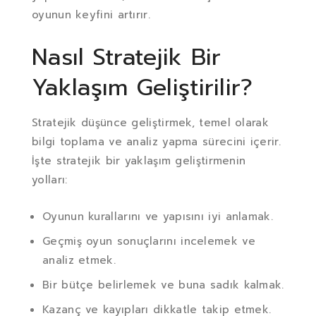
oyunun keyfini artırır.
Nasıl Stratejik Bir
Yaklaşım Geliştirilir?
Stratejik düşünce geliştirmek, temel olarak
bilgi toplama ve analiz yapma sürecini içerir.
İşte stratejik bir yaklaşım geliştirmenin
yolları:
Oyunun kurallarını ve yapısını iyi anlamak.
Geçmiş oyun sonuçlarını incelemek ve
analiz etmek.
Bir bütçe belirlemek ve buna sadık kalmak.
Kazanç ve kayıpları dikkatle takip etmek.