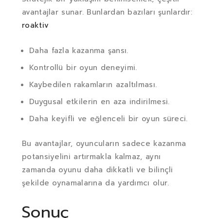
avantajlar sunar. Bunlardan bazıları şunlardır:
roaktiv
Daha fazla kazanma şansı.
Kontrollü bir oyun deneyimi.
Kaybedilen rakamların azaltılması.
Duygusal etkilerin en aza indirilmesi.
Daha keyifli ve eğlenceli bir oyun süreci.
Bu avantajlar, oyuncuların sadece kazanma
potansiyelini artırmakla kalmaz, aynı
zamanda oyunu daha dikkatli ve bilinçli
şekilde oynamalarına da yardımcı olur.
Sonuç