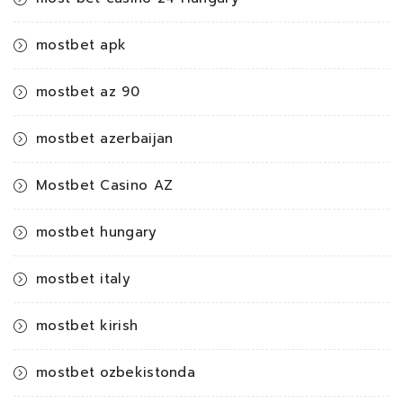
mostbet apk
mostbet az 90
mostbet azerbaijan
Mostbet Casino AZ
mostbet hungary
mostbet italy
mostbet kirish
mostbet ozbekistonda