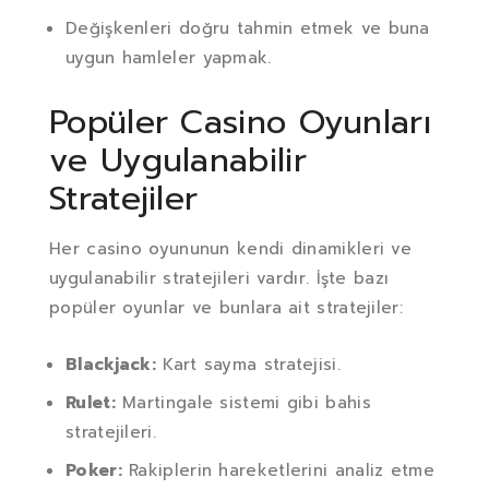
Değişkenleri doğru tahmin etmek ve buna
uygun hamleler yapmak.
Popüler Casino Oyunları
ve Uygulanabilir
Stratejiler
Her casino oyununun kendi dinamikleri ve
uygulanabilir stratejileri vardır. İşte bazı
popüler oyunlar ve bunlara ait stratejiler:
Blackjack:
Kart sayma stratejisi.
Rulet:
Martingale sistemi gibi bahis
stratejileri.
Poker:
Rakiplerin hareketlerini analiz etme