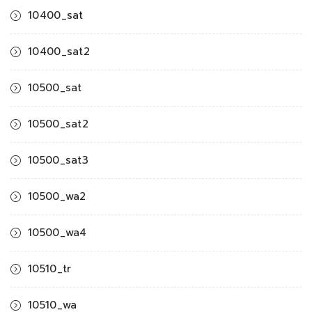
10400_sat
10400_sat2
10500_sat
10500_sat2
10500_sat3
10500_wa2
10500_wa4
10510_tr
10510_wa