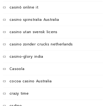
casinò online it
casino spinstralia Australia
casino utan svensk licens
casino zonder crucks netherlands
casino-glory india
Casoola
cocoa casino Australia
crazy time
csdino