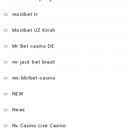
mostbet tr
Mostbet UZ Kirish
Mr Bet casino DE
mr jack bet brazil
mx-bbrbet-casino
NEW
News
Nv Casino Live Casino