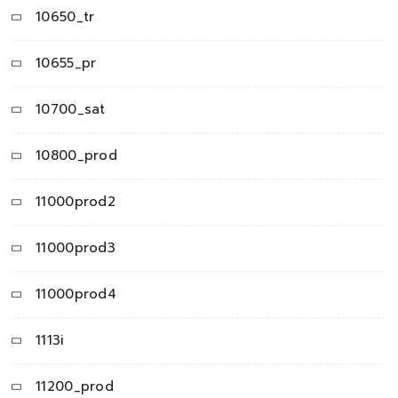
10650_tr
10655_pr
10700_sat
10800_prod
11000prod2
11000prod3
11000prod4
1113i
11200_prod