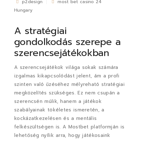
p2design
most bet casino 24
Hungary
A stratégiai
gondolkodás szerepe a
szerencsejátékokban
A szerencsejátékok világa sokak számára
izgalmas kikapcsolódást jelent, ám a profi
szinten való űzéséhez mélyreható stratégiai
megközelítés szükséges. Ez nem csupán a
szerencsén múlik, hanem a játékok
szabályainak tökéletes ismeretén, a
kockázatkezelésen és a mentális
felkészültségen is. A Mostbet platformján is
lehetőség nyílik arra, hogy játékosaink