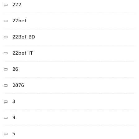
222
22bet
22Bet BD
22bet IT
26
2876
3
4
5