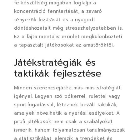
felkészültség magában foglalja a
koncentráció fenntartását, a zavaró
tényezők kizárását és a nyugodt
döntéshozatalt még stresszhelyzetekben is.
Ez a fajta mentális erőnlét megkülönbözteti
a tapasztalt játékosokat az amatőröktől.
Játékstratégiák és
taktikák fejlesztése
Minden szerencsejáték más-más stratégiát
igényel. Legyen szó pókerrel, rulettel vagy
sportfogadással, léteznek bevált taktikák,
amelyek növelhetik a nyerési esélyeket. A
profi játékosok nem csak a szabályokat
ismerik, hanem folyamatosan tanulmányozzák
a statisztikákat, elemzik a trendeket és