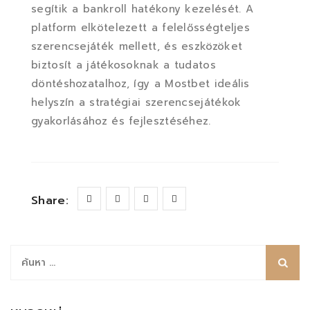
segítik a bankroll hatékony kezelését. A
platform elkötelezett a felelősségteljes
szerencsejáték mellett, és eszközöket
biztosít a játékosoknak a tudatos
döntéshozatalhoz, így a Mostbet ideális
helyszín a stratégiai szerencsejátékok
gyakorlásához és fejlesztéséhez.
Share:
ค้นหา
สำหรับ: