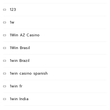
123
1w
1Win AZ Casino
1Win Brasil
1win Brazil
1win casino spanish
1win fr
1win India