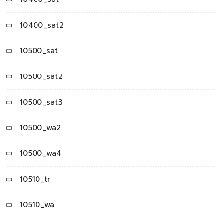
10400_sat2
10500_sat
10500_sat2
10500_sat3
10500_wa2
10500_wa4
10510_tr
10510_wa