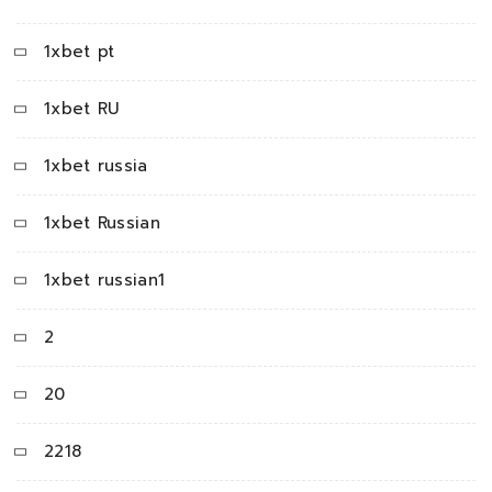
1xbet pt
1xbet RU
1xbet russia
1xbet Russian
1xbet russian1
2
20
2218