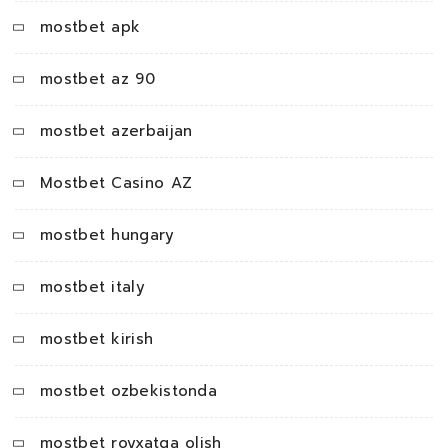
mostbet apk
mostbet az 90
mostbet azerbaijan
Mostbet Casino AZ
mostbet hungary
mostbet italy
mostbet kirish
mostbet ozbekistonda
mostbet royxatga olish