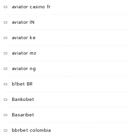
aviator casino fr
aviator IN
aviator ke
aviator mz
aviator ng
b1bet BR
Bankobet
Basaribet
bbrbet colombia