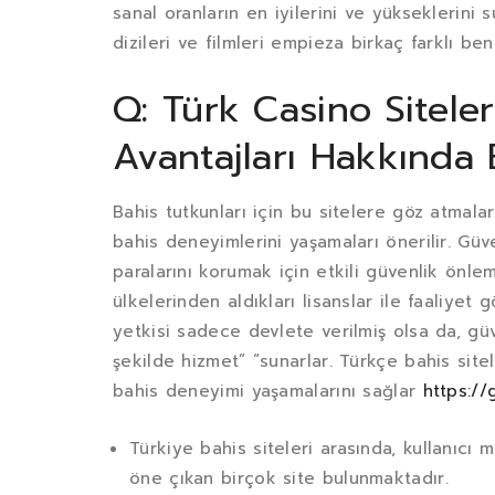
sanal oranların en iyilerini ve yükseklerini 
dizileri ve filmleri empieza birkaç farklı be
Q: Türk Casino Siteler
Avantajları Hakkında B
Bahis tutkunları için bu sitelere göz atmala
bahis deneyimlerini yaşamaları önerilir. Güven
paralarını korumak için etkili güvenlik önleml
ülkelerinden aldıkları lisanslar ile faaliyet
yetkisi sadece devlete verilmiş olsa da, güv
şekilde hizmet” “sunarlar. Türkçe bahis sitel
bahis deneyimi yaşamalarını sağlar
https://
Türkiye bahis siteleri arasında, kullanıcı 
öne çıkan birçok site bulunmaktadır.