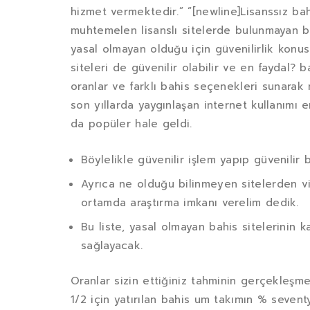
hizmet vermektedir.” “[newline]Lisanssız bah
muhtemelen lisanslı sitelerde bulunmayan bah
yasal olmayan olduğu için güvenilirlik konus
siteleri de güvenilir olabilir ve en faydal? 
oranlar ve farklı bahis seçenekleri sunarak m
son yıllarda yaygınlaşan internet kullanımı 
da popüler hale geldi.
Böylelikle güvenilir işlem yapıp güvenilir 
Ayrıca ne olduğu bilinmeyen sitelerden vir
ortamda araştırma imkanı verelim dedik.
Bu liste, yasal olmayan bahis sitelerinin k
sağlayacak.
Oranlar sizin ettiğiniz tahminin gerçekleşme
1/2 için yatırılan bahis um takımın % sevent