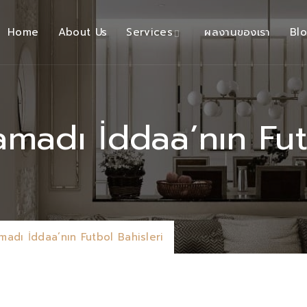
Home
About Us
Services
ผลงานของเรา
Bl
madı İddaa’nın Fut
adı İddaa’nın Futbol Bahisleri