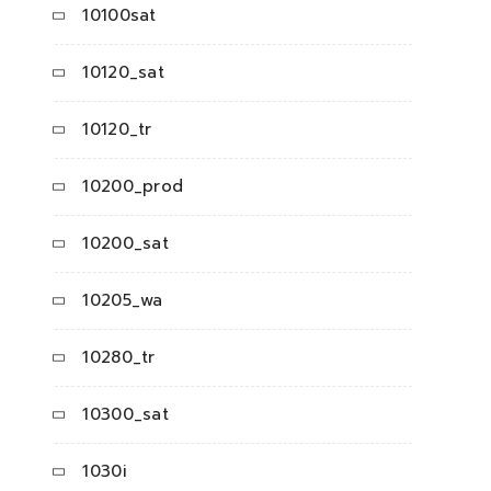
10100sat
10120_sat
10120_tr
10200_prod
10200_sat
10205_wa
10280_tr
10300_sat
1030i