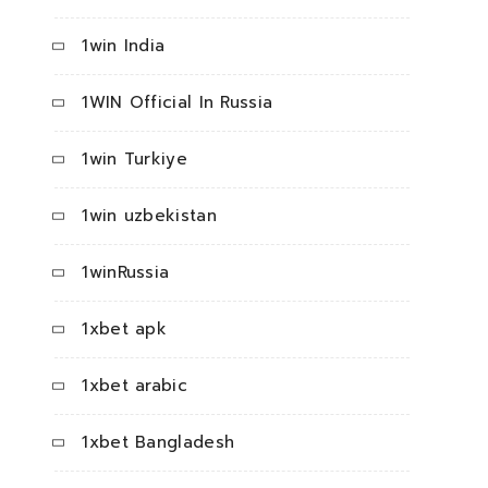
1win India
1WIN Official In Russia
1win Turkiye
1win uzbekistan
1winRussia
1xbet apk
1xbet arabic
1xbet Bangladesh