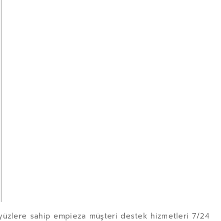
yüzlere sahip empieza müşteri destek hizmetleri 7/24