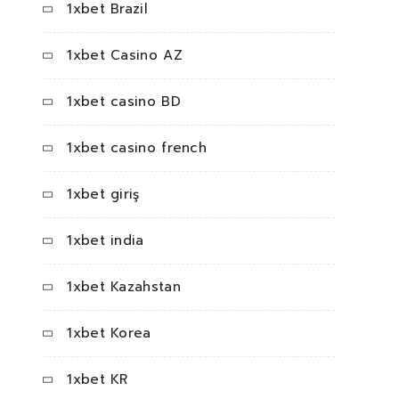
1xbet Brazil
1xbet Casino AZ
1xbet casino BD
1xbet casino french
1xbet giriş
1xbet india
1xbet Kazahstan
1xbet Korea
1xbet KR