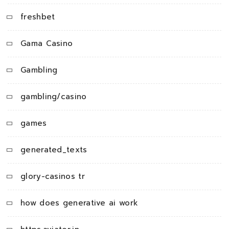
freshbet
Gama Casino
Gambling
gambling/casino
games
generated_texts
glory-casinos tr
how does generative ai work