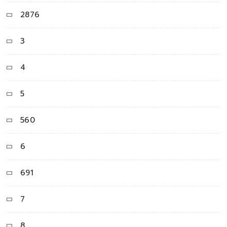
2876
3
4
5
560
6
691
7
8