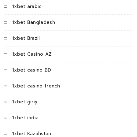
1xbet arabic
1xbet Bangladesh
1xbet Brazil
1xbet Casino AZ
1xbet casino BD
1xbet casino french
1xbet giriş
1xbet india
1xbet Kazahstan