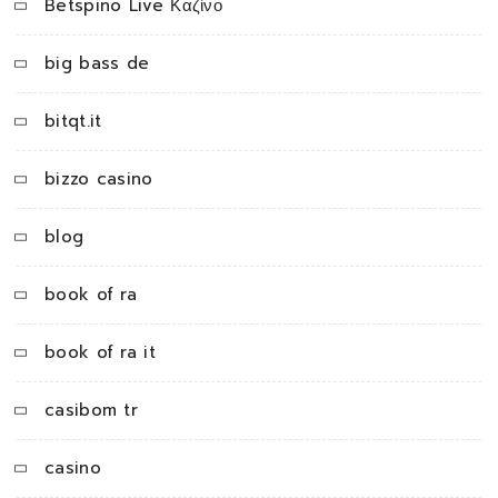
Betspino Live Καζίνο
big bass de
bitqt.it
bizzo casino
blog
book of ra
book of ra it
casibom tr
casino