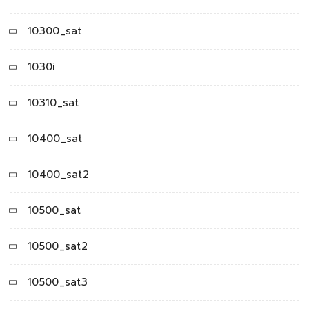
10300_sat
1030i
10310_sat
10400_sat
10400_sat2
10500_sat
10500_sat2
10500_sat3