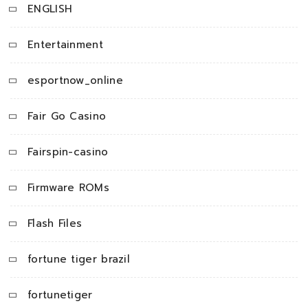
ENGLISH
Entertainment
esportnow_online
Fair Go Casino
Fairspin-casino
Firmware ROMs
Flash Files
fortune tiger brazil
fortunetiger