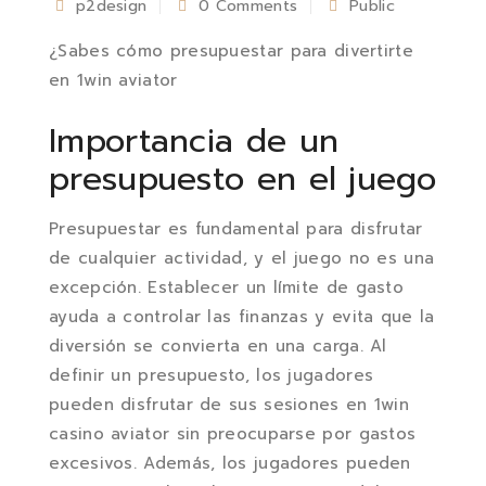
p2design
0 Comments
Public
¿Sabes cómo presupuestar para divertirte
en 1win aviator
Importancia de un
presupuesto en el juego
Presupuestar es fundamental para disfrutar
de cualquier actividad, y el juego no es una
excepción. Establecer un límite de gasto
ayuda a controlar las finanzas y evita que la
diversión se convierta en una carga. Al
definir un presupuesto, los jugadores
pueden disfrutar de sus sesiones en 1win
casino aviator sin preocuparse por gastos
excesivos. Además, los jugadores pueden