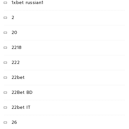
1xbet russian1
2
20
2218
222
22bet
22Bet BD
22bet IT
26