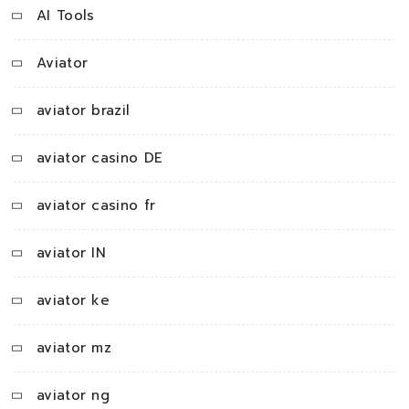
AI Tools
Aviator
aviator brazil
aviator casino DE
aviator casino fr
aviator IN
aviator ke
aviator mz
aviator ng