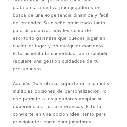
1win aviator se presenta como una
plataforma atractiva para jugadores en
busca de una experiencia dinámica y fácil
de entender. Su diseño optimizado tanto
para dispositivos móviles como de
escritorio garantiza que puedas jugar en
cualquier lugar y en cualquier momento.
Esto aumenta la comodidad, pero también
requiere una gestión cuidadosa de tu
presupuesto.
Además, 1win ofrece soporte en español y
múltiples opciones de personalización, lo
que permite a los jugadores adaptar su
experiencia a sus preferencias. Esto lo
convierte en una opción ideal tanto para
principiantes como para jugadores