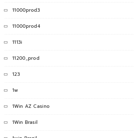
11000prod3
11000prod4
1113i
11200_prod
123
1w
1Win AZ Casino
1Win Brasil