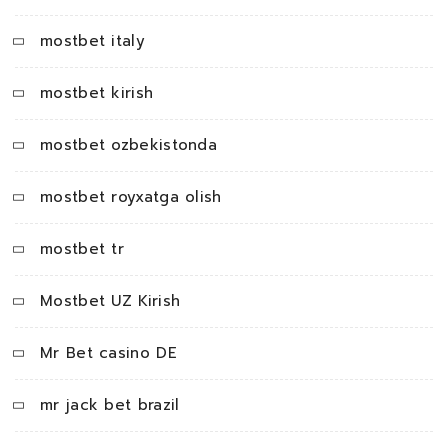
mostbet italy
mostbet kirish
mostbet ozbekistonda
mostbet royxatga olish
mostbet tr
Mostbet UZ Kirish
Mr Bet casino DE
mr jack bet brazil