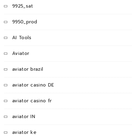
9925_sat
9950_prod
AI Tools
Aviator
aviator brazil
aviator casino DE
aviator casino fr
aviator IN
aviator ke