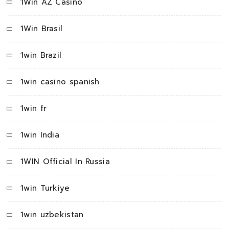
1Win AZ Casino
1Win Brasil
1win Brazil
1win casino spanish
1win fr
1win India
1WIN Official In Russia
1win Turkiye
1win uzbekistan