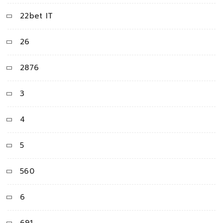
22bet IT
26
2876
3
4
5
560
6