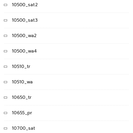
10500_sat2
10500_sat3
10500_wa2
10500_wa4
10510_tr
10510_wa
10650_tr
10655_pr
10700_sat