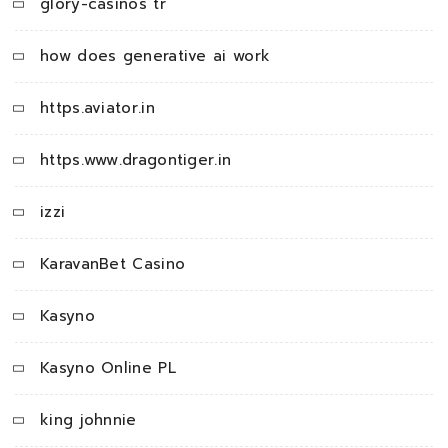
glory-casinos tr
how does generative ai work
https.aviator.in
https.www.dragontiger.in
izzi
KaravanBet Casino
Kasyno
Kasyno Online PL
king johnnie