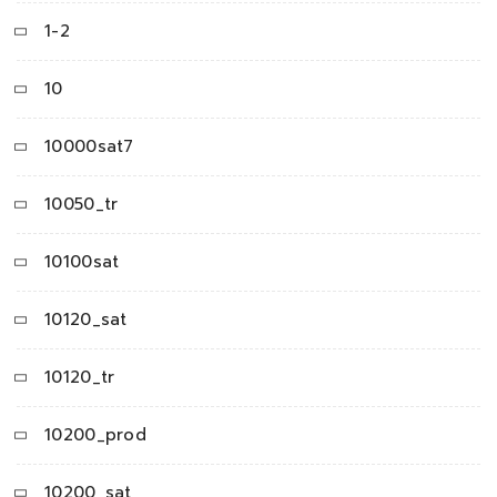
1-2
10
10000sat7
10050_tr
10100sat
10120_sat
10120_tr
10200_prod
10200_sat