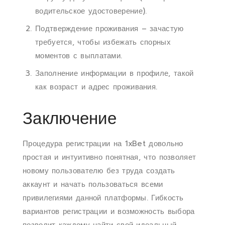
водительское удостоверение).
Подтверждение проживания – зачастую
требуется, чтобы избежать спорных
моментов с выплатами.
Заполнение информации в профиле, такой
как возраст и адрес проживания.
Заключение
Процедура регистрации на 1xBet довольно
простая и интуитивно понятная, что позволяет
новому пользователю без труда создать
аккаунт и начать пользоваться всеми
привилегиями данной платформы. Гибкость
вариантов регистрации и возможность выбора