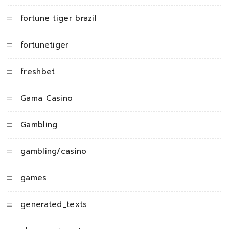
fortune tiger brazil
fortunetiger
freshbet
Gama Casino
Gambling
gambling/casino
games
generated_texts