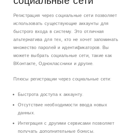
социальные сети
Регистрация через социальные сети позволяет
использовать существующие аккаунты для
быстрого входа в систему. Это отличная
альтернатива для тех, кто не хочет запоминать
множество паролей и идентификаторов. Вы
можете выбрать социальные сети, такие как
ВКонтакте, Одноклассники и другие.
Плюсы регистрации через социальные сети:
Быстрота доступа к аккаунту.
Отсутствие необходимости ввода новых
данных.
Интеграция с другими сервисами позволяет
получать дополнительные бонусы.