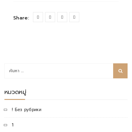
Share:
ค้นหา
สำหรับ:
หมวดหมู่
! Без рубрики
1