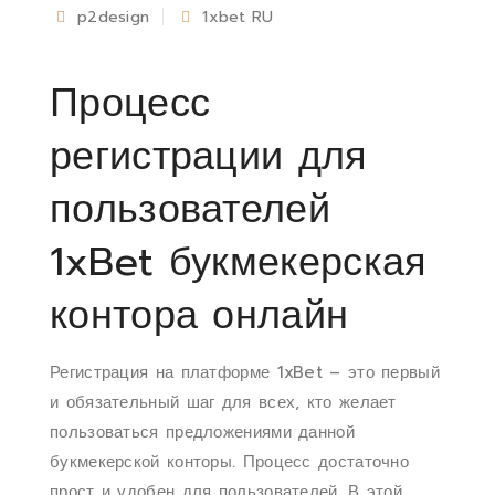
p2design
1xbet RU
Процесс
регистрации для
пользователей
1xBet букмекерская
контора онлайн
Регистрация на платформе 1xBet – это первый
и обязательный шаг для всех, кто желает
пользоваться предложениями данной
букмекерской конторы. Процесс достаточно
прост и удобен для пользователей. В этой