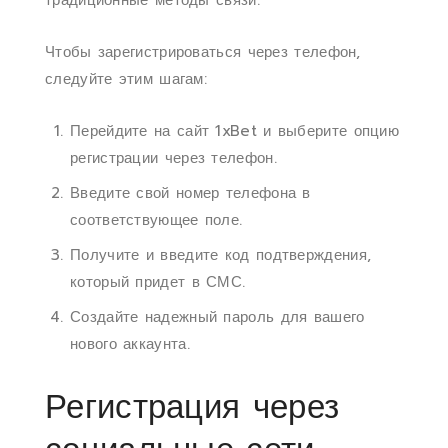
традиционные методы связи.
Чтобы зарегистрироваться через телефон,
следуйте этим шагам:
Перейдите на сайт 1xBet и выберите опцию
регистрации через телефон.
Введите свой номер телефона в
соответствующее поле.
Получите и введите код подтверждения,
который придет в СМС.
Создайте надежный пароль для вашего
нового аккаунта.
Регистрация через