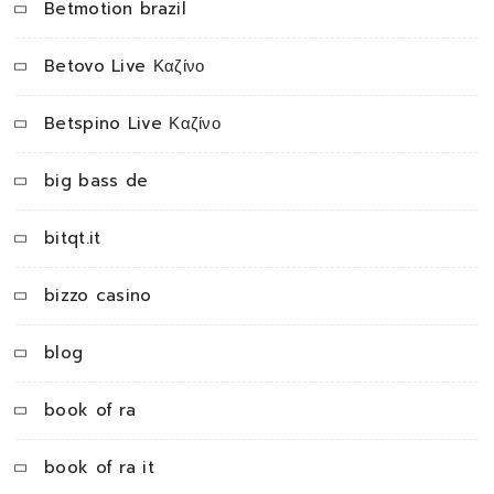
Betmotion brazil
Betovo Live Καζίνο
Betspino Live Καζίνο
big bass de
bitqt.it
bizzo casino
blog
book of ra
book of ra it