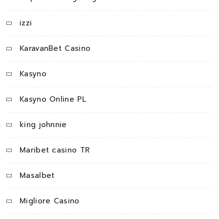
izzi
KaravanBet Casino
Kasyno
Kasyno Online PL
king johnnie
Maribet casino TR
Masalbet
Migliore Casino