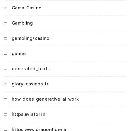
Gama Casino
Gambling
gambling/casino
games
generated_texts
glory-casinos tr
how does generative ai work
https.aviator.in
https.www.dragontiger.in