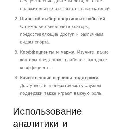
осуществление деятельности, а также
положительные отзывы от пользователей.
Широкий выбор спортивных событий.
Оптимально выбирайте конторы,
предоставляющие доступ к различным
видам спорта.
Коэффициенты и маржа.
Изучите, какие
конторы предлагают наиболее выгодные
коэффициенты.
Качественные сервисы поддержки.
Доступность и оперативность службы
поддержки также играют важную роль.
Использование
аналитики и