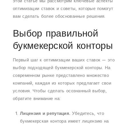
этой статье мы рассмотрим ключевые аспекты
оптимизации ставок и советы, которые помогут
вам сделать более обоснованные решения.
Выбор правильной
букмекерской конторы
Первый шаг к оптимизации ваших ставок — это
выбор подходящей букмекерской конторы. На
современном рынке представлено множество
компаний, каждая из которых предлагает свои
условия. Чтобы сделать осознанный выбор,
обратите внимание на:
Лицензия и репутация.
Убедитесь, что
букмекерская контора имеет лицензию на