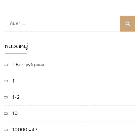
ค้นหา
สำหรับ:
หมวดหมู่
! Без рубрики
1
1-2
10
10000sat7