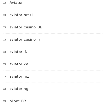
Aviator
aviator brazil
aviator casino DE
aviator casino fr
aviator IN
aviator ke
aviator mz
aviator ng
b1bet BR