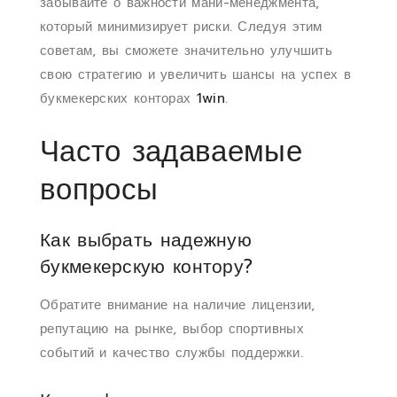
забывайте о важности мани-менеджмента,
который минимизирует риски. Следуя этим
советам, вы сможете значительно улучшить
свою стратегию и увеличить шансы на успех в
букмекерских конторах
1win
.
Часто задаваемые
вопросы
Как выбрать надежную
букмекерскую контору?
Обратите внимание на наличие лицензии,
репутацию на рынке, выбор спортивных
событий и качество службы поддержки.