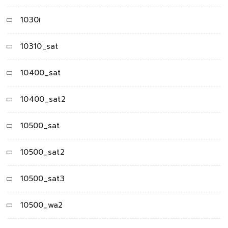
1030i
10310_sat
10400_sat
10400_sat2
10500_sat
10500_sat2
10500_sat3
10500_wa2