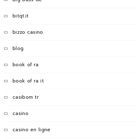
bitqt.it
bizzo casino
blog
book of ra
book of ra it
casibom tr
casino
casino en ligne