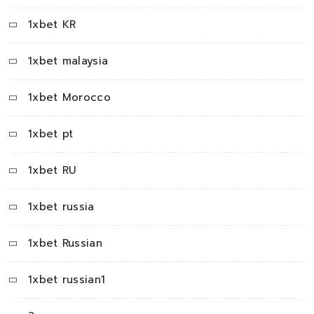
1xbet KR
1xbet malaysia
1xbet Morocco
1xbet pt
1xbet RU
1xbet russia
1xbet Russian
1xbet russian1