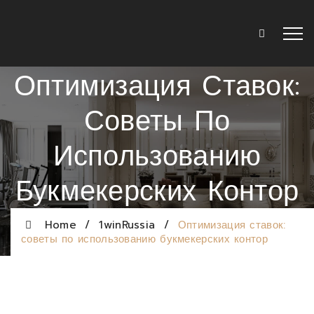
Оптимизация Ставок:
Советы По
Использованию
Букмекерских Контор
Home
/
1winRussia
/
Оптимизация ставок:
советы по использованию букмекерских контор