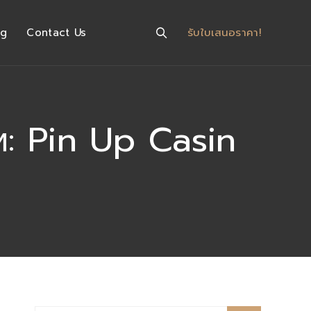
og
Contact Us
รับใบเสนอราคา!
: Pin Up Casin