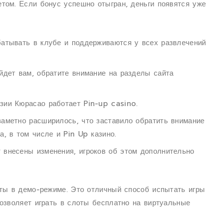
том. Если бонус успешно отыгран, деньги появятся уже
батывать в клубе и поддерживаются у всех развлечений
йдет вам, обратите внимание на разделы сайта
зии Кюрасао работает Pin-up casino.
заметно расширилось, что заставило обратить внимание
а, в том числе и Pin Up казино.
 внесены изменения, игроков об этом дополнительно
оты в демо-режиме. Это отличный способ испытать игры
позволяет играть в слоты бесплатно на виртуальные