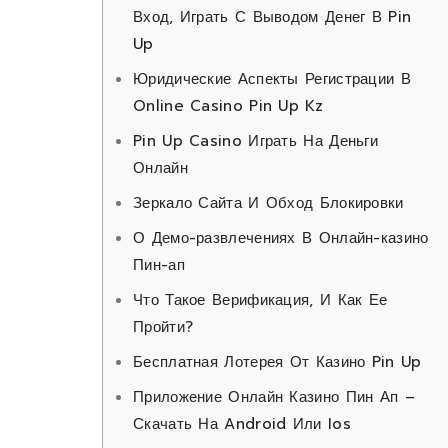
Вход, Играть С Выводом Денег В Pin
Up
Юридические Аспекты Регистрации В
Online Casino Pin Up Kz
Pin Up Casino Играть На Деньги
Онлайн
Зеркало Сайта И Обход Блокировки
О Демо-развлечениях В Онлайн-казино
Пин-ап
Что Такое Верификация, И Как Ее
Пройти?
Бесплатная Лотерея От Казино Pin Up
Приложение Онлайн Казино Пин Ап –
Скачать На Android Или Ios