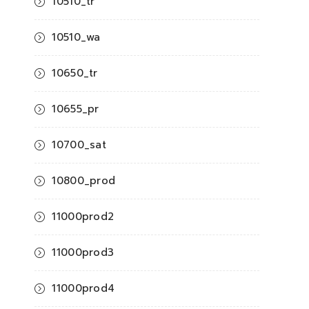
10510_tr
10510_wa
10650_tr
10655_pr
10700_sat
10800_prod
11000prod2
11000prod3
11000prod4