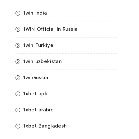
1win India
1WIN Official In Russia
1win Turkiye
1win uzbekistan
1winRussia
1xbet apk
1xbet arabic
1xbet Bangladesh