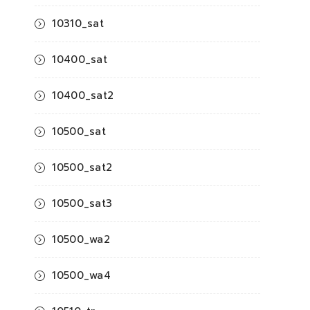
10310_sat
10400_sat
10400_sat2
10500_sat
10500_sat2
10500_sat3
10500_wa2
10500_wa4