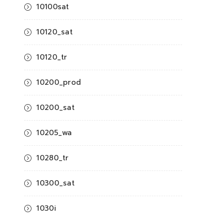
10100sat
10120_sat
10120_tr
10200_prod
10200_sat
10205_wa
10280_tr
10300_sat
1030i