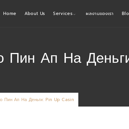
Home
About Us
Services
ผลงานของเรา
Bl
 Пин Ап На Деньги
о Пин Ап На Деньги: Pin Up Casin