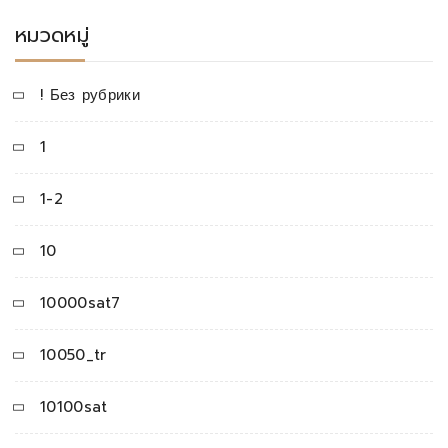
หมวดหมู่
! Без рубрики
1
1-2
10
10000sat7
10050_tr
10100sat