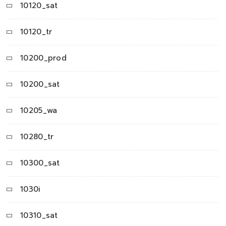
10120_sat
10120_tr
10200_prod
10200_sat
10205_wa
10280_tr
10300_sat
1030i
10310_sat