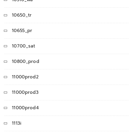
10650_tr
10655_pr
10700_sat
10800_prod
11000prod2
11000prod3
11000prod4
1113i