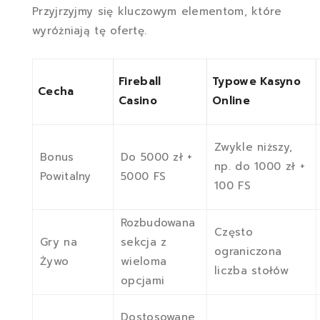
Przyjrzyjmy się kluczowym elementom, które
wyróżniają tę ofertę.
Fireball
Typowe Kasyno
Cecha
Casino
Online
Zwykle niższy,
Bonus
Do 5000 zł +
np. do 1000 zł +
Powitalny
5000 FS
100 FS
Rozbudowana
Często
Gry na
sekcja z
ograniczona
Żywo
wieloma
liczba stołów
opcjami
Dostosowane