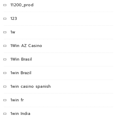
11200_prod
123
1w
1Win AZ Casino
1Win Brasil
1win Brazil
1win casino spanish
1win fr
1win India