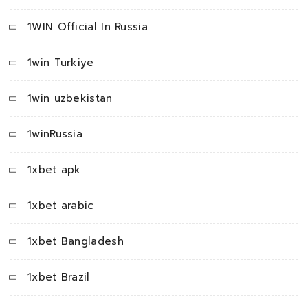
1WIN Official In Russia
1win Turkiye
1win uzbekistan
1winRussia
1xbet apk
1xbet arabic
1xbet Bangladesh
1xbet Brazil