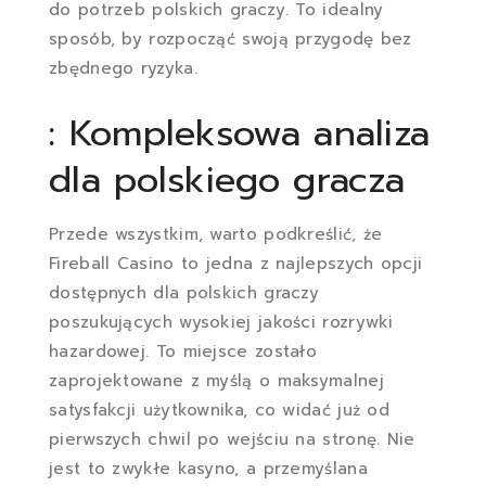
do potrzeb polskich graczy. To idealny
sposób, by rozpocząć swoją przygodę bez
zbędnego ryzyka.
: Kompleksowa analiza
dla polskiego gracza
Przede wszystkim, warto podkreślić, że
Fireball Casino to jedna z najlepszych opcji
dostępnych dla polskich graczy
poszukujących wysokiej jakości rozrywki
hazardowej. To miejsce zostało
zaprojektowane z myślą o maksymalnej
satysfakcji użytkownika, co widać już od
pierwszych chwil po wejściu na stronę. Nie
jest to zwykłe kasyno, a przemyślana