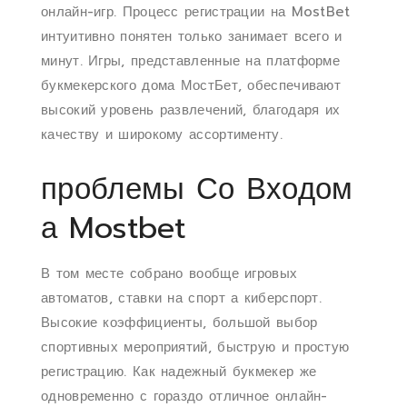
онлайн-игр. Процесс регистрации на MostBet
интуитивно понятен только занимает всего и
минут. Игры, представленные на платформе
букмекерского дома МостБет, обеспечивают
высокий уровень развлечений, благодаря их
качеству и широкому ассортименту.
проблемы Со Входом
а Mostbet
В том месте собрано вообще игровых
автоматов, ставки на спорт а киберспорт.
Высокие коэффициенты, большой выбор
спортивных мероприятий, быструю и простую
регистрацию. Как надежный букмекер же
одновременно с гораздо отличное онлайн-