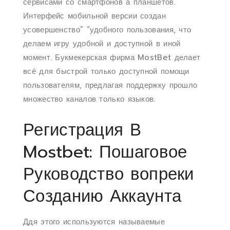
сервисами со смартфонов а планшетов.
Интерфейс мобильной версии создан
усовершенство” “удобного пользования, что
делаем игру удобной и доступной в иной
момент. Букмекерская фирма MostBet делает
всё для быстрой только доступной помощи
пользователям, предлагая поддержку прошло
множество каналов только языков.
Регистрация В
Mostbet: Пошаговое
Руководство вопреки
Созданию Аккаунта
Ддя этого используются называемые