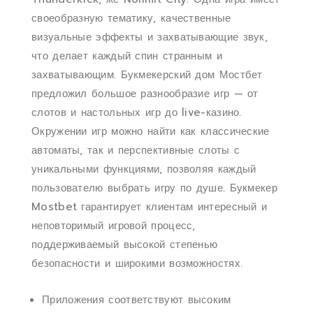
своеобразную тематику, качественные
визуальные эффекты и захватывающие звук,
что делает каждый спин странным и
захватывающим. Букмекерский дом Мостбет
предложил большое разнообразие игр — от
слотов и настольных игр до live-казино.
Окружении игр можно найти как классические
автоматы, так и перспективные слоты с
уникальными функциями, позволяя каждый
пользователю выбрать игру по душе. Букмекер
Mostbet гарантирует клиентам интересный и
неповторимый игровой процесс,
поддерживаемый высокой степенью
безопасности и широкими возможностях.
Приложения соответствуют высоким