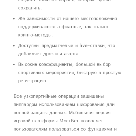
сохранить.
Же зависимости от нашего местоположения
поддерживаются а фиатные, так только
крипто-методы.
Доступны предматчевые и live-ставки, что
добавляет дрязги и азарта.
Высокие коэффициенты, большой выбор
спортивных мероприятий, быструю а простую
регистрацию.
Все узкопартийные операции защищены
пиппардом использованием шифрования дли
полной защиты данных. Мобильная версия
игровой платформы МостБет позволяет
пользователям пользоваться со функциями и