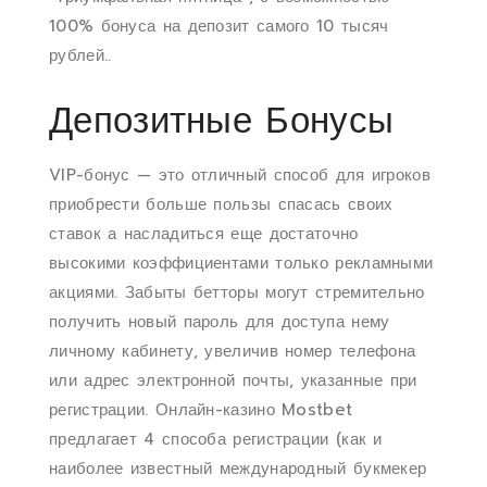
100% бонуса на депозит самого 10 тысяч
рублей..
Депозитные Бонусы
VIP-бонус — это отличный способ для игроков
приобрести больше пользы спасась своих
ставок а насладиться еще достаточно
высокими коэффициентами только рекламными
акциями. Забыты бетторы могут стремительно
получить новый пароль для доступа нему
личному кабинету, увеличив номер телефона
или адрес электронной почты, указанные при
регистрации. Онлайн-казино Mostbet
предлагает 4 способа регистрации (как и
наиболее известный международный букмекер