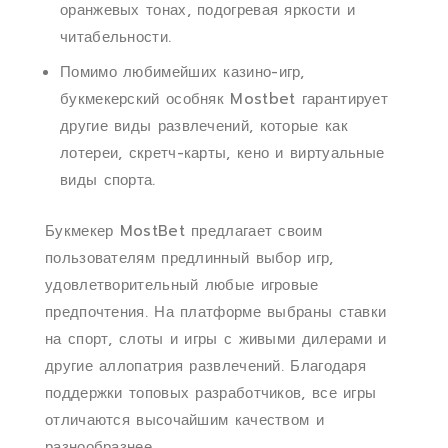
оранжевых тонах, подогревая яркости и
читабельности.
Помимо любимейших казино-игр,
букмекерский особняк Mostbet гарантирует
другие виды развлечений, которые как
лотереи, скретч-карты, кено и виртуальные
виды спорта.
Букмекер MostBet предлагает своим
пользователям предлинный выбор игр,
удовлетворительный любые игровые
предпочтения. На платформе выбраны ставки
на спорт, слоты и игры с живыми дилерами и
другие аллопатрия развлечений. Благодаря
поддержки топовых разработчиков, все игры
отличаются высочайшим качеством и
разнообразнее.