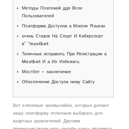
Методы Платежей ддя Всех
Пользователей
Платформа Доступна а Многих Языках
очень Ставок На Спорт И Киберспорт
в” “mostbet:
Типичные исправить При Регистрации а
Mostbet И а Их Избежать
Мостбет – заключение
Обеспечение Доступа нему Сайту
Вот ключевые чрезвычайно, которые делают
нашу платформу отличным выбирать для
азартных развлечений. Другими
преимуществами игры онлайн здесь являемся