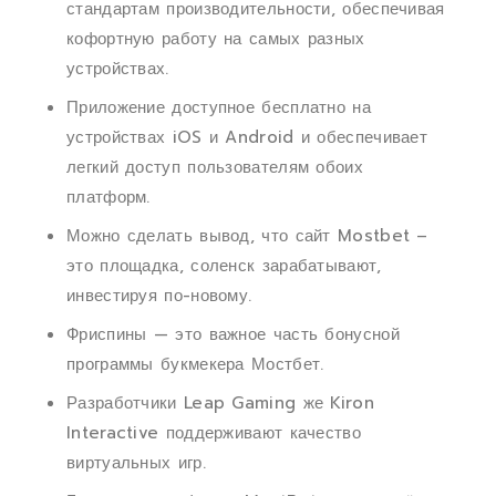
стандартам производительности, обеспечивая
кофортную работу на самых разных
устройствах.
Приложение доступное бесплатно на
устройствах iOS и Android и обеспечивает
легкий доступ пользователям обоих
платформ.
Можно сделать вывод, что сайт Mostbet –
это площадка, соленск зарабатывают,
инвестируя по-новому.
Фриспины — это важное часть бонусной
программы букмекера Мостбет.
Разработчики Leap Gaming же Kiron
Interactive поддерживают качество
виртуальных игр.