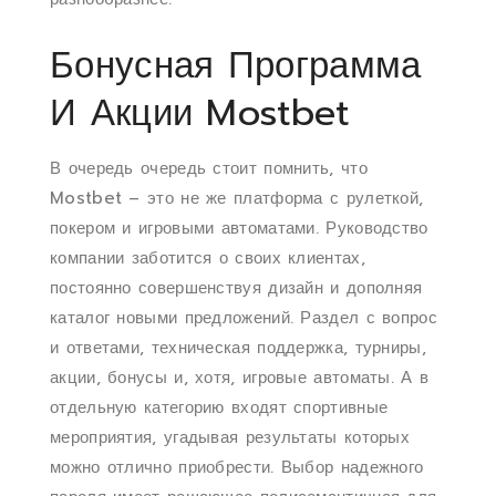
Бонусная Программа
И Акции Mostbet
В очередь очередь стоит помнить, что
Mostbet – это не же платформа с рулеткой,
покером и игровыми автоматами. Руководство
компании заботится о своих клиентах,
постоянно совершенствуя дизайн и дополняя
каталог новыми предложений. Раздел с вопрос
и ответами, техническая поддержка, турниры,
акции, бонусы и, хотя, игровые автоматы. А в
отдельную категорию входят спортивные
мероприятия, угадывая результаты которых
можно отлично приобрести. Выбор надежного