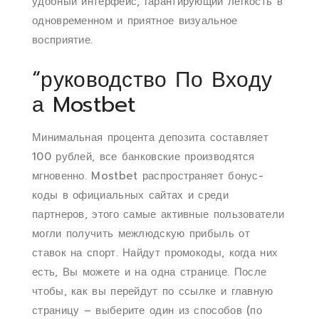
удобный интерфейс, гарантирующий легкость в
одновременном и приятное визуальное
восприятие.
“руководство По Входу
а Mostbet
Минимальная процента депозита составляет
100 рублей, все банковские производятся
мгновенно. Mostbet распространяет бонус-
коды в официальных сайтах и ​​среди
партнеров, этого самые активные пользователи
могли получить межлюдскую прибыль от
ставок на спорт. Найдут промокоды, когда них
есть, Вы можете и на одна странице. После
чтобы, как вы перейдут по ссылке и главную
страницу – выберите один из способов (по