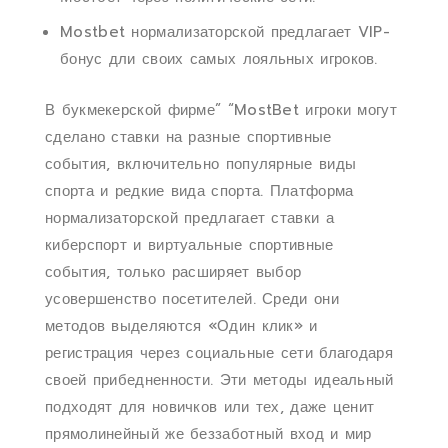
Mostbet нормализаторской предлагает VIP-
бонус дли своих самых лояльных игроков.
В букмекерской фирме” “MostBet игроки могут
сделано ставки на разные спортивные
события, включительно популярные виды
спорта и редкие вида спорта. Платформа
нормализаторской предлагает ставки а
киберспорт и виртуальные спортивные
события, только расширяет выбор
усовершенство посетителей. Среди они
методов выделяются «Один клик» и
регистрация через социальные сети благодаря
своей прибедненности. Эти методы идеальный
подходят для новичков или тех, даже ценит
прямолинейный же беззаботный вход и мир