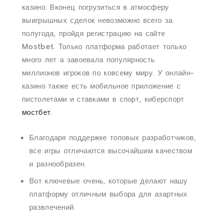
казино. Вконец погрузиться в атмосферу
выигрышных сделок невозможно всего за
полугода, пройдя регистрацию на сайте
Mostbet. Только платформа работает только
много лет а завоевала популярность
миллионов игроков по ковсему миру. У онлайн-
казино также есть мобильное приложение с
пистолетами и ставками в спорт, киберспорт
мостбет
.
Благодаря поддержке топовых разработчиков,
все игры отличаются высочайшим качеством
и разнообразен.
Вот ключевые очень, которые делают нашу
платформу отличным выбора для азартных
развлечений.