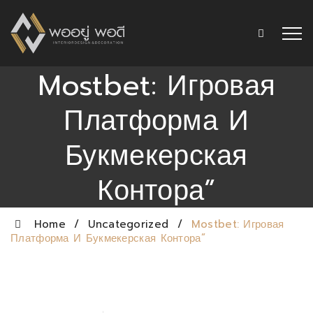
Mostbet: Игровая
Платформа И
Букмекерская
Контора”
Home
/
Uncategorized
/
Mostbet: Игровая
Платформа И Букмекерская Контора”