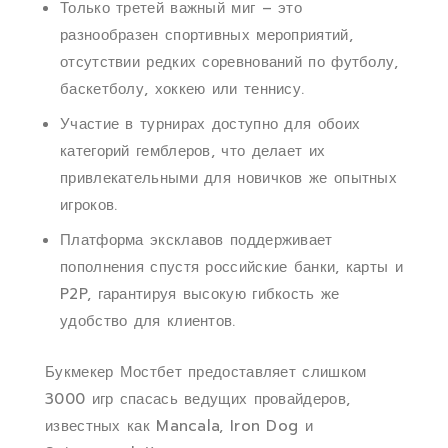
Только третей важный миг – это
разнообразен спортивных мероприятий,
отсутствии редких соревнований по футболу,
баскетболу, хоккею или теннису.
Участие в турнирах доступно для обоих
категорий гемблеров, что делает их
привлекательными для новичков же опытных
игроков.
Платформа эксклавов поддерживает
пополнения спустя российские банки, карты и
P2P, гарантируя высокую гибкость же
удобство для клиентов.
Букмекер Мостбет предоставляет слишком
3000 игр спасась ведущих провайдеров,
известных как Mancala, Iron Dog и