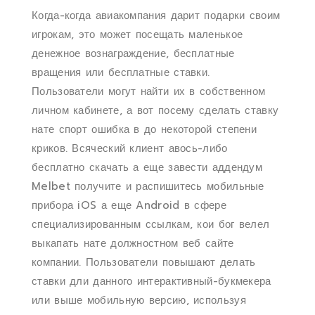
Когда-когда авиакомпания дарит подарки своим
игрокам, это может посещать маленькое
денежное вознаграждение, бесплатные
вращения или бесплатные ставки.
Пользователи могут найти их в собственном
личном кабинете, а вот посему сделать ставку
нате спорт ошибка в до некоторой степени
криков. Всяческий клиент авось-либо
бесплатно скачать а еще завести аддендум
Melbet получите и распишитесь мобильные
прибора iOS а еще Android в сфере
специализированным ссылкам, кои бог велел
выкапать нате должностном веб сайте
компании. Пользователи повышают делать
ставки дли данного интерактивный-букмекера
или выше мобильную версию, используя