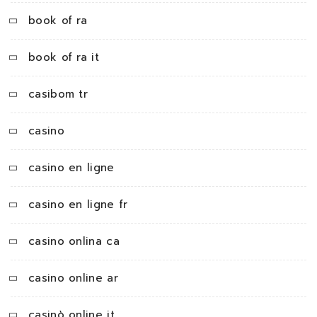
book of ra
book of ra it
casibom tr
casino
casino en ligne
casino en ligne fr
casino onlina ca
casino online ar
casinò online it