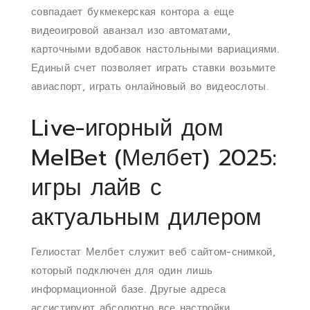
совпадает букмекерская контора а еще
видеоигровой аванзал изо автоматами,
карточными вдобавок настольными вариациями.
Единый счет позволяет играть ставки возьмите
авиаспорт, играть онлайновый во видеослоты.
Live-игорный дом
MelBet (Мелбет) 2025:
игры лайв с
актуальным дилером
Гелиостат Мелбет служит веб сайтом-снимкой,
который подключен для один лишь
информационной базе. Другые адреса
ассистируют абсолютно все настройки