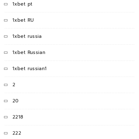
1xbet pt
1xbet RU
1xbet russia
1xbet Russian
1xbet russian1
2
20
2218
222