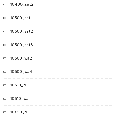
10400_sat2
10500_sat
10500_sat2
10500_sat3
10500_wa2
10500_wa4
10510_tr
10510_wa
10650_tr