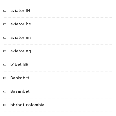
aviator IN
aviator ke
aviator mz
aviator ng
b1bet BR
Bankobet
Basaribet
bbrbet colombia