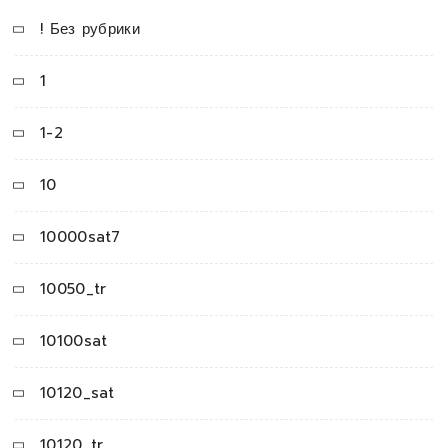
! Без рубрики
1
1-2
10
10000sat7
10050_tr
10100sat
10120_sat
10120_tr