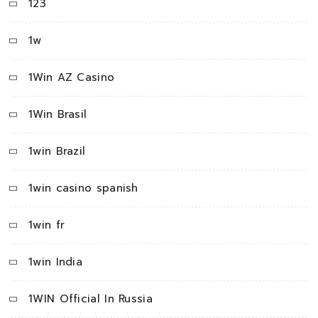
123
1w
1Win AZ Casino
1Win Brasil
1win Brazil
1win casino spanish
1win fr
1win India
1WIN Official In Russia