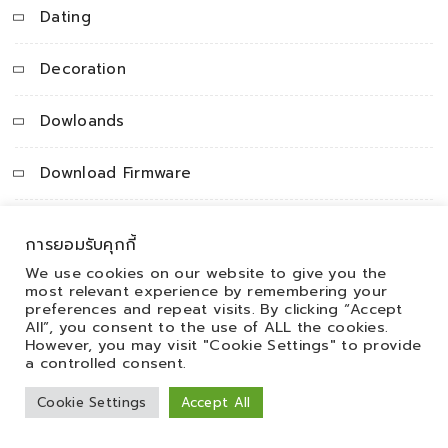
Dating
Decoration
Dowloands
Download Firmware
ENGLISH
การยอมรับคุกกี้
We use cookies on our website to give you the
Entertainment
most relevant experience by remembering your
preferences and repeat visits. By clicking “Accept
All”, you consent to the use of ALL the cookies.
esportnow_online
However, you may visit "Cookie Settings" to provide
a controlled consent.
Fair Go Casino
Cookie Settings
Accept All
Fairspin-casino