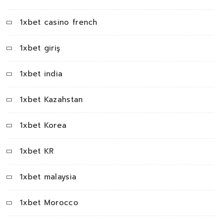
1xbet casino french
1xbet giriş
1xbet india
1xbet Kazahstan
1xbet Korea
1xbet KR
1xbet malaysia
1xbet Morocco