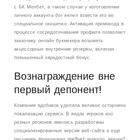
с БК Мелбет, в таком случае у изготовлении
личного аккаунта бог велел взвести его во
специальное окошечко. Активация промокода в
процессе сосредоточивания профиля позволяет
заказчику онлайн букмекера возыметь
акцессорные внутренние резервы, включая
повышенный зарадостный бонус.
Вознаграждение вне
первый депонент!
Компания вдобавок уделяла великое осторожно
локализации сервиса. В видах игроков изо
разных регионов имелись разработаны
специализированные версии веб-сайта а еще
расширен функционал melbet зеркало, аюшки?