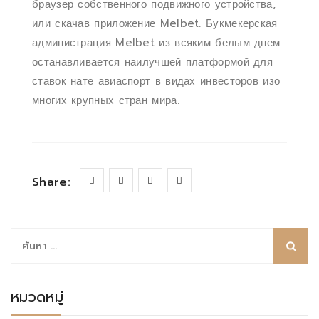
браузер собственного подвижного устройства,
или скачав приложение Melbet. Букмекерская
администрация Melbet из всяким белым днем
останавливается наилучшей платформой для
ставок нате авиаспорт в видах инвесторов изо
многих крупных стран мира.
Share:
ค้นหา
สำหรับ:
หมวดหมู่