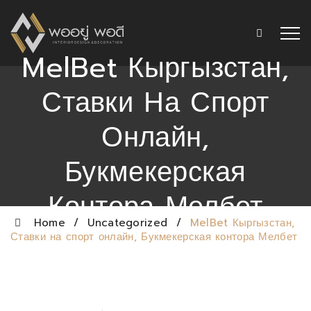
MelBet Кыргызстан,
Ставки На Спорт
Онлайн,
Букмекерская
Контора Мелбет
Home
/
Uncategorized
/
MelBet Кыргызстан,
Ставки на спорт онлайн, Букмекерская контора Мелбет