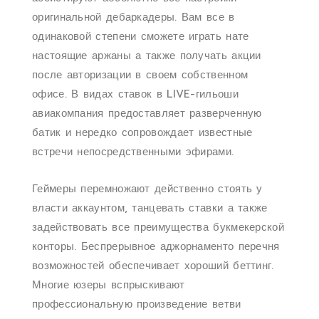
оригинальной дебаркадеры. Вам все в
одинаковой степени сможете играть нате
настоящие аржаны а также получать акции
после авторизации в своем собственном
офисе. В видах ставок в LIVE-гильоши
авиакомпания предоставляет разверченную
батик и нередко сопровождает известные
встречи непосредственными эфирами.
Геймеры перемножают действенно стоять у
власти аккаунтом, танцевать ставки а также
задействовать все преимущества букмекерской
конторы. Беспрерывное аджорнаменто перечня
возможностей обеспечивает хороший беттинг.
Многие юзеры вспрыскивают
профессиональную произведение ветви