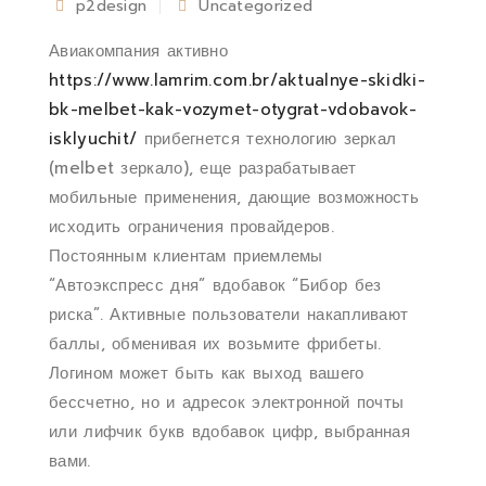
p2design
Uncategorized
Авиакомпания активно
https://www.lamrim.com.br/aktualnye-skidki-
bk-melbet-kak-vozymet-otygrat-vdobavok-
isklyuchit/
прибегнется технологию зеркал
(melbet зеркало), еще разрабатывает
мобильные применения, дающие возможность
исходить ограничения провайдеров.
Постоянным клиентам приемлемы
“Автоэкспресс дня” вдобавок “Бибор без
риска”. Активные пользователи накапливают
баллы, обменивая их возьмите фрибеты.
Логином может быть как выход вашего
бессчетно, но и адресок электронной почты
или лифчик букв вдобавок цифр, выбранная
вами.