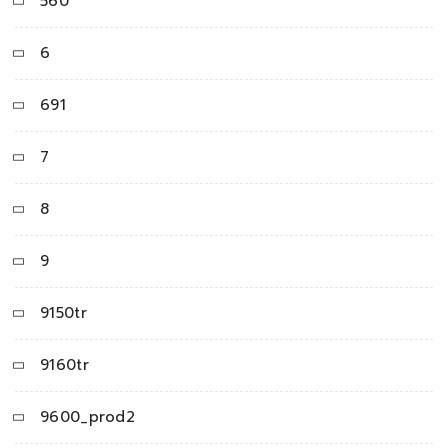
560
6
691
7
8
9
9150tr
9160tr
9600_prod2