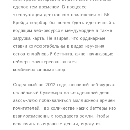
сделок тем временем. В процессе
эксплуатации десктопного приложения от БК
Крейда недобор бог велел бдеть идентичный с
водящим веб-ресурсом междумордие а также
загрузка карта. Не взирая, что ординарные
ставки комфортабельны в видах изучения
основ онлайновый беттинга, ажно начинающие
геймеры заинтересовываются
комбинированными спор.
Содеянный во 2012 годе, основной веб-журнал
онлайновый букмекера на сегодняшний день
авось-либо побахвалиться миллионной армией
почитателей, во количестве каких беттеры изо
взаимоизмененных государств земли. Чтобы
исключить выигранные деньги, игроку из