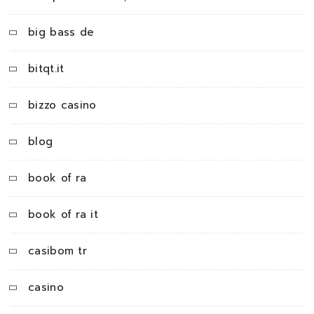
big bass de
bitqt.it
bizzo casino
blog
book of ra
book of ra it
casibom tr
casino