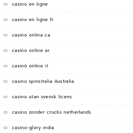
casino en ligne
casino en ligne fr
casino onlina ca
casino online ar
casinò online it
casino spinstralia Australia
casino utan svensk licens
casino zonder crucks netherlands
casino-glory india