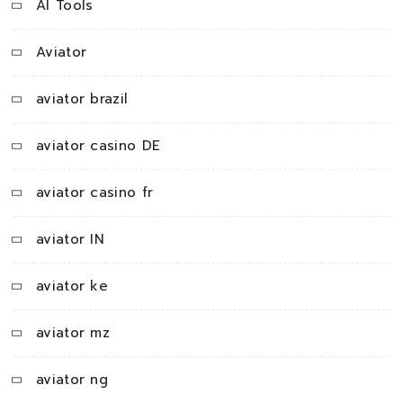
AI Tools
Aviator
aviator brazil
aviator casino DE
aviator casino fr
aviator IN
aviator ke
aviator mz
aviator ng