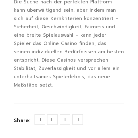
Die Suche nach der perfekten Plattform
kann überwältigend sein, aber indem man
sich auf diese Kernkriterien konzentriert –
Sicherheit, Geschwindigkeit, Fairness und
eine breite Spielauswahl – kann jeder
Spieler das Online Casino finden, das
seinen individuellen Bedürfnissen am besten
entspricht. Diese Casinos versprechen
Stabilität, Zuverlässigkeit und vor allem ein
unterhaltsames Spielerlebnis, das neue
Maßstäbe setzt.
Share: