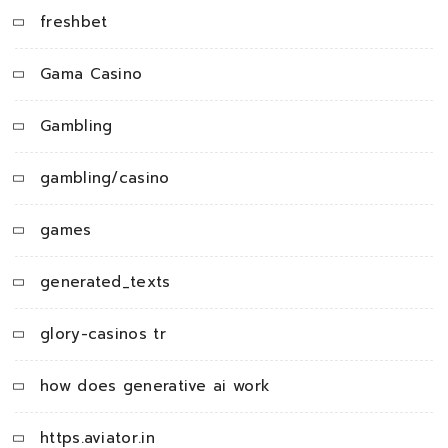
freshbet
Gama Casino
Gambling
gambling/casino
games
generated_texts
glory-casinos tr
how does generative ai work
https.aviator.in