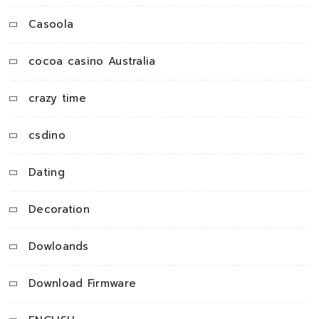
Casoola
cocoa casino Australia
crazy time
csdino
Dating
Decoration
Dowloands
Download Firmware