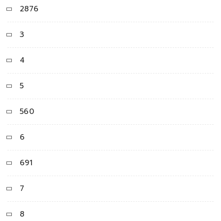
2876
3
4
5
560
6
691
7
8