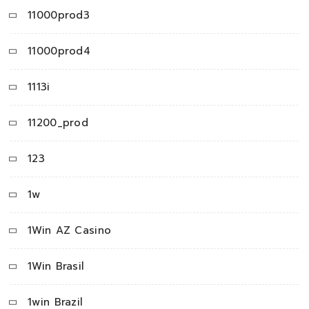
11000prod3
11000prod4
1113i
11200_prod
123
1w
1Win AZ Casino
1Win Brasil
1win Brazil