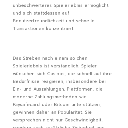
unbeschwerteres Spielerlebnis ermöglicht
und sich stattdessen auf
Benutzerfreundlichkeit und schnelle
Transaktionen konzentriert.
Das Streben nach einem solchen
Spielerlebnis ist verständlich. Spieler
wünschen sich Casinos, die schnell auf ihre
Bedürfnisse reagieren, insbesondere bei
Ein- und Auszahlungen. Plattformen, die
moderne Zahlungsmethoden wie
Paysafecard oder Bitcoin unterstützen,
gewinnen daher an Popularität. Sie
versprechen nicht nur Geschwindigkeit,
sondern auch zusätzliche Sicherheit und