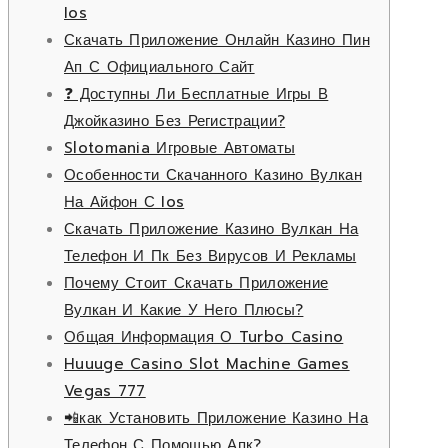
Ios
Скачать Приложение Онлайн Казино Пин
Ап С Официального Сайт
❓ Доступны Ли Бесплатные Игры В
Джойказино Без Регистрации?
Slotomania Игровые Автоматы
Особенности Скачанного Казино Вулкан
На Айфон С Ios
Скачать Приложение Казино Вулкан На
Телефон И Пк Без Вирусов И Рекламы
Почему Стоит Скачать Приложение
Вулкан И Какие У Него Плюсы?
Общая Информация О Turbo Casino
Huuuge Casino Slot Machine Games
Vegas 777
📲как Установить Приложение Казино На
Телефон С Помощью Апк?