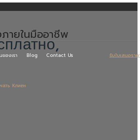
ภายในมืออาชีพ
сплатно,
นของเรา
Blog
Contact Us
รับใบเสนอราค
чать Клиен