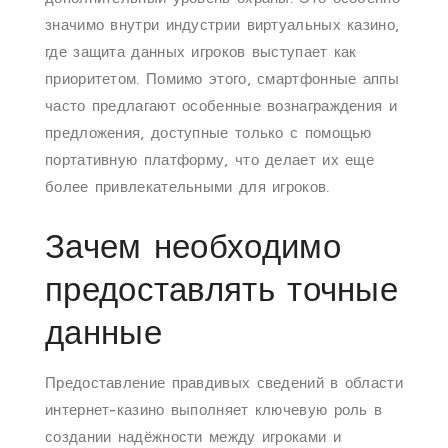
значимо внутри индустрии виртуальных казино,
где защита данных игроков выступает как
приоритетом. Помимо этого, смартфонные аппы
часто предлагают особенные вознаграждения и
предложения, доступные только с помощью
портативную платформу, что делает их еще
более привлекательными для игроков.
Зачем необходимо
предоставлять точные
данные
Предоставление правдивых сведений в области
интернет-казино выполняет ключевую роль в
создании надёжности между игроками и