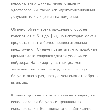
персональных данных через отправку
удостоверений, таких как идентификационный
документ или лицензия на вождение.
Обычно, объем вознаграждения способен
колебаться с $10 до $50, но некоторые сайты
предоставляют и более привлекательные
предложения. Следует отметить, что подобные
премии часто сопровождаются условиями
вейджера. Например, участник должен
заключить пари на размер, превышающую
бонус в много раз, прежде чем сможет забрать
выигрыш.
Клиенты должны быть осторожны к периодам
использования бонусов и правилам их
использования. Большинство онлайн-казино