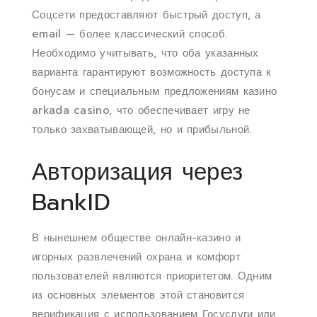
Соцсети предоставляют быстрый доступ, а
email — более классический способ.
Необходимо учитывать, что оба указанных
варианта гарантируют возможность доступа к
бонусам и специальным предложениям казино
arkada casino, что обеспечивает игру не
только захватывающей, но и прибыльной.
Авторизация через
BankID
В нынешнем обществе онлайн-казино и
игорных развлечений охрана и комфорт
пользователей являются приоритетом. Одним
из основных элементов этой становится
верификация с использованием Госуслуги или