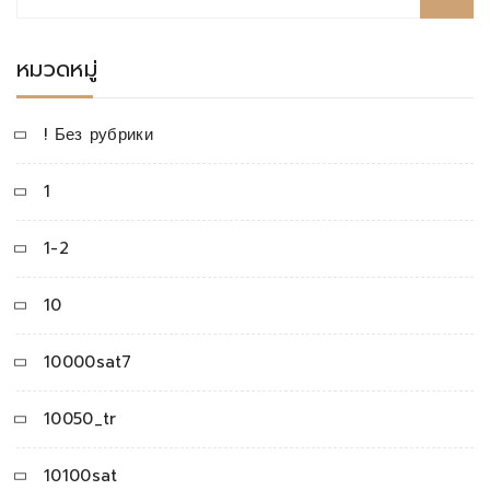
สำหรับ:
หมวดหมู่
! Без рубрики
1
1-2
10
10000sat7
10050_tr
10100sat