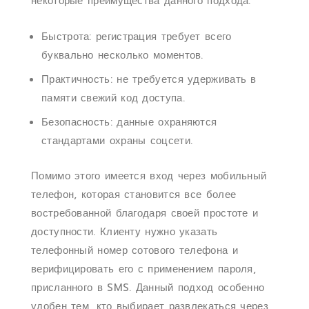
некоторые преимущества данного подхода:
Быстрота: регистрация требует всего
буквально несколько моментов.
Практичность: не требуется удерживать в
памяти свежий код доступа.
Безопасность: данные охраняются
стандартами охраны соцсети.
Помимо этого имеется вход через мобильный
телефон, которая становится все более
востребованной благодаря своей простоте и
доступности. Клиенту нужно указать
телефонный номер сотового телефона и
верифицировать его с применением пароля,
присланного в SMS. Данный подход особенно
удобен тем, кто выбирает развлекаться через