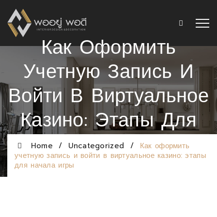
Как Оформить
Учетную Запись И
Войти В Виртуальное
Казино: Этапы Для
Начала Игры
Home
/
Uncategorized
/
Как оформить
учетную запись и войти в виртуальное казино: этапы
для начала игры