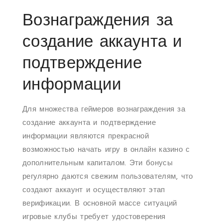
Вознаграждения за
создание аккаунта и
подтверждение
информации
Для множества геймеров вознаграждения за
создание аккаунта и подтверждение
информации являются прекрасной
возможностью начать игру в онлайн казино с
дополнительным капиталом. Эти бонусы
регулярно даются свежим пользователям, что
создают аккаунт и осуществляют этап
верификации. В основной массе ситуаций
игровые клубы требует удостоверения