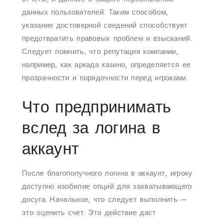
данных пользователей. Таким способом,
указание достоверной сведений способствует
предотвратить правовых проблем и взысканий.
Следует помнить, что репутация компании,
например, как аркада казино, определяется ее
прозрачности и порядочности перед игроками.
Что предпринимать
вслед за логина в
аккаунт
После благополучного логина в аккаунт, игроку
доступно изобилие опций для захватывающего
досуга. Начальное, что следует выполнить —
это оценить счет. Это действие даст