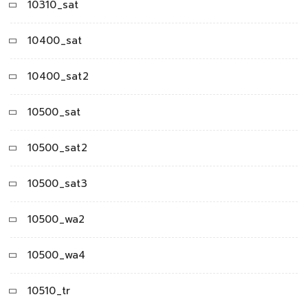
10310_sat
10400_sat
10400_sat2
10500_sat
10500_sat2
10500_sat3
10500_wa2
10500_wa4
10510_tr