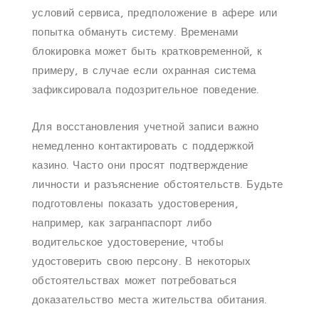
условий сервиса, предположение в афере или
попытка обмануть систему. Временами
блокировка может быть кратковременной, к
примеру, в случае если охранная система
зафиксировала подозрительное поведение.
Для восстановления учетной записи важно
немедленно контактировать с поддержкой
казино. Часто они просят подтверждение
личности и разъяснение обстоятельств. Будьте
подготовлены показать удостоверения,
например, как загранпаспорт либо
водительское удостоверение, чтобы
удостоверить свою персону. В некоторых
обстоятельствах может потребоваться
доказательство места жительства обитания.