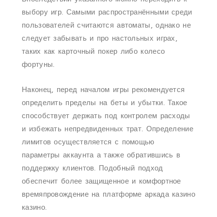
выбору игр. Самыми распространёнными среди
пользователей считаются автоматы, однако не
следует забывать и про настольных играх,
таких как карточный покер либо колесо
фортуны.
Наконец, перед началом игры рекомендуется
определить пределы на беты и убытки. Такое
способствует держать под контролем расходы
и избежать непредвиденных трат. Определение
лимитов осуществляется с помощью
параметры аккаунта а также обратившись в
поддержку клиентов. Подобный подход
обеспечит более защищенное и комфортное
времяпровождение на платформе аркада казино
казино.