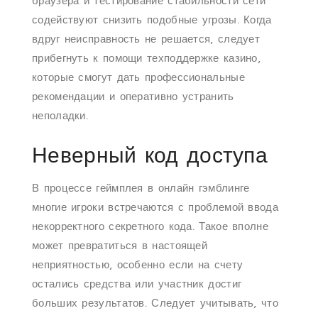
браузера и тестирование стабильности сети
содействуют снизить подобные угрозы. Когда
вдруг неисправность не решается, следует
прибегнуть к помощи техподдержке казино,
которые смогут дать профессиональные
рекомендации и оперативно устранить
неполадки.
Неверный код доступа
В процессе геймплея в онлайн гэмблинге
многие игроки встречаются с проблемой ввода
некорректного секретного кода. Такое вполне
может превратиться в настоящей
неприятностью, особенно если на счету
остались средства или участник достиг
больших результатов. Следует учитывать, что