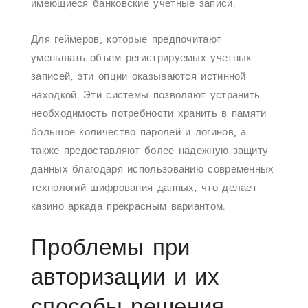
имеющиеся банковские учетные записи.
Для геймеров, которые предпочитают
уменьшать объем регистрируемых учетных
записей, эти опции оказываются истинной
находкой. Эти системы позволяют устранить
необходимость потребности хранить в памяти
большое количество паролей и логинов, а
также предоставляют более надежную защиту
данных благодаря использованию современных
технологий шифрования данных, что делает
казино аркада прекрасным вариантом.
Проблемы при
авторизации и их
способы решения