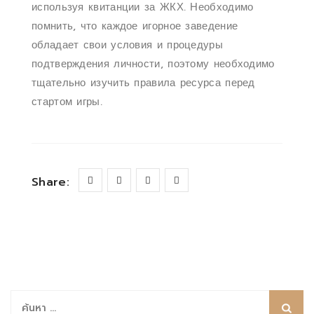
используя квитанции за ЖКХ. Необходимо
помнить, что каждое игорное заведение
обладает свои условия и процедуры
подтверждения личности, поэтому необходимо
тщательно изучить правила ресурса перед
стартом игры.
Share:
ค้นหา