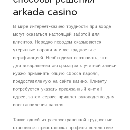
arkada casino
В мире интернет-казино трудности при входе
могут оказаться настоящей заботой для
клиентов. Нередко поводом оказываются
утерянные пароли или же трудности с
верификацией. Необходимо осознавать, что
для возвращения авторизации к учетной записи
нужно применять опцию сброса пароля,
предоставляемую на сайте казино. Клиенту
потребуется указать привязанный e-mail
адрес, затем сервис пришлет руководство для
восстановления пароля.
Также одной из распространенной трудностью
становится приостановка профиля вследствие