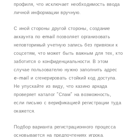
профиля, что исключает необходимость ввода
личной информации вручную.
С иной стороны другой стороны, создание
аккаунта по email позволяет организовать
неповторимый учетную запись без привязки к
соцсетям, что может быть важным для тех, кто
заботится о конфиденциальности. В этом
случае пользователю нужно заполнить адрес
e-mail и сгенерировать стойкий код доступа.
Не упускайте из виду, что казино аркада
проверяет каталог “Спам” на возможность,
если письмо с верификацией регистрации туда
окажется.
Подбор варианта регистрационного процесса
основывается на предпочтениях игрока.