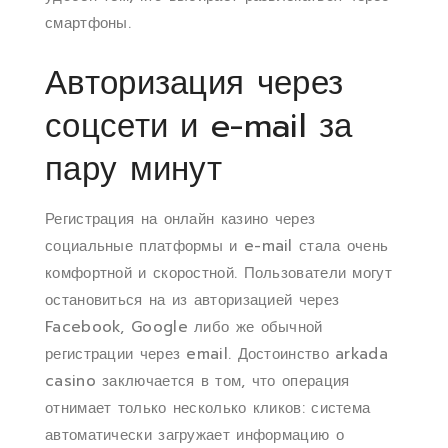
смартфоны.
Авторизация через
соцсети и e-mail за
пару минут
Регистрация на онлайн казино через
социальные платформы и e-mail стала очень
комфортной и скоростной. Пользователи могут
остановиться на из авторизацией через
Facebook, Google либо же обычной
регистрации через email. Достоинство arkada
casino заключается в том, что операция
отнимает только несколько кликов: система
автоматически загружает информацию о