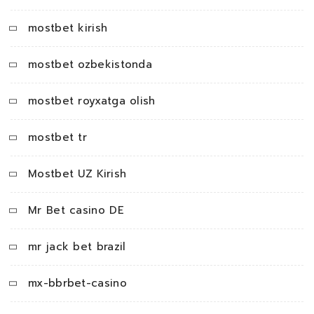
mostbet kirish
mostbet ozbekistonda
mostbet royxatga olish
mostbet tr
Mostbet UZ Kirish
Mr Bet casino DE
mr jack bet brazil
mx-bbrbet-casino