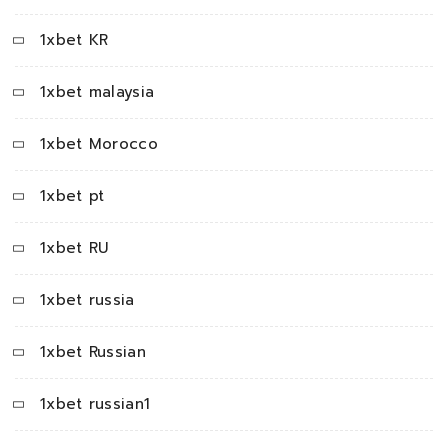
1xbet KR
1xbet malaysia
1xbet Morocco
1xbet pt
1xbet RU
1xbet russia
1xbet Russian
1xbet russian1