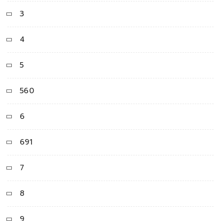
3
4
5
560
6
691
7
8
9