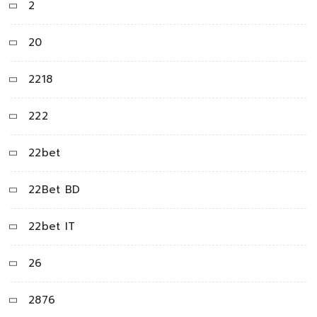
2
20
2218
222
22bet
22Bet BD
22bet IT
26
2876