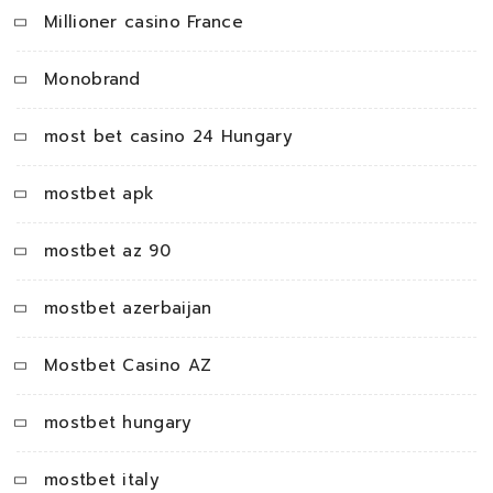
Millioner casino France
Monobrand
most bet casino 24 Hungary
mostbet apk
mostbet az 90
mostbet azerbaijan
Mostbet Casino AZ
mostbet hungary
mostbet italy