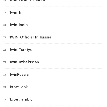
1win casino spanish
1win fr
1win India
1WIN Official In Russia
1win Turkiye
1win uzbekistan
1winRussia
1xbet apk
1xbet arabic