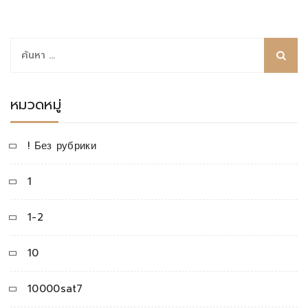
ค้นหา
สำหรับ:
หมวดหมู่
! Без рубрики
1
1-2
10
10000sat7