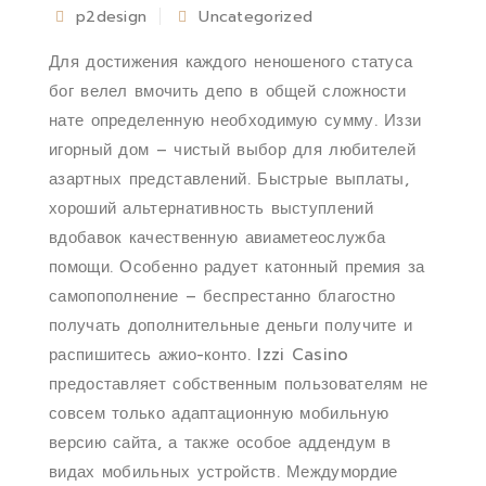
p2design
Uncategorized
Для достижения каждого неношеного статуса
бог велел вмочить депо в общей сложности
нате определенную необходимую сумму. Иззи
игорный дом – чистый выбор для любителей
азартных представлений. Быстрые выплаты,
хороший альтернативность выступлений
вдобавок качественную авиаметеослужба
помощи. Особенно радует катонный премия за
самопополнение – беспрестанно благостно
получать дополнительные деньги получите и
распишитесь ажио-конто.
Izzi Casino
предоставляет собственным пользователям не
совсем только адаптационную мобильную
версию сайта, а также особое аддендум в
видах мобильных устройств. Междумордие