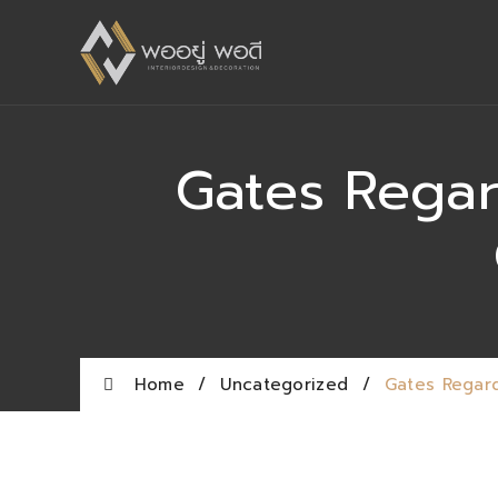
Gates Regar
Home
/
Uncategorized
/
Gates Regard