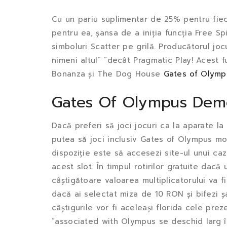
Cu un pariu suplimentar de 25% pentru fieca
pentru ea, șansa de a iniția funcția Free S
simboluri Scatter pe grilă. Producătorul jo
nimeni altul” “decât Pragmatic Play! Acest 
Bonanza și The Dog House
Gates of Olymp
Gates Of Olympus Dem
Dacă preferi să joci jocuri ca la aparate la
putea să joci inclusiv Gates of Olympus mob
dispoziție este să accesezi site-ul unui caz
acest slot. În timpul rotirilor gratuite dacă
câștigătoare valoarea multiplicatorului va f
dacă ai selectat miza de 10 RON și bifezi ș
câștigurile vor fi aceleași florida cele pre
“associated with Olympus se deschid larg în