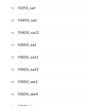
10310_sat
10400_sat
10400_sat2
10500_sat
10500_sat2
10500_sat3
10500_wa2
10500_wa4