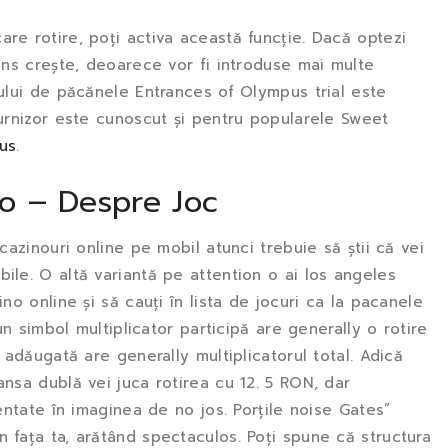
re rotire, poți activa această funcție. Dacă optezi
pins crește, deoarece vor fi introduse mai multe
cului de păcănele Entrances of Olympus trial este
furnizor este cunoscut și pentru popularele Sweet
us
.
o – Despre Joc
 cazinouri online pe mobil atunci trebuie să știi că vei
ile. O altă variantă pe attention o ai los angeles
ino online și să cauți în lista de jocuri ca la pacanele
 un simbol multiplicator participă are generally o rotire
i adăugată are generally multiplicatorul total. Adică
ansa dublă vei juca rotirea cu 12. 5 RON, dar
zentate în imaginea de no jos. Porțile noise Gates”
 fața ta, arătând spectaculos. Poți spune că structura