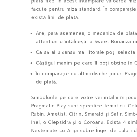
plată fixe. În acest intamplare valoarea mize
făcute pentru miza standard. În comparație
există linii de plată.
Are, para asemenea, o mecanică de plată
attention o întâlnești la Sweet Bonanza m
Ca să ai u șansă mai litorale poți select
Câștigul maxim pe care îl poți obține în
În comparație cu altmodische jocuri Pragm
de plată.
Simbolurile pe care votre vei întâlni în j
Pragmatic Play sunt specifice tematicii. Ce
Rubin, Ametist, Citrin, Smarald și Safir. Si
Inel, o Clepsidră și o Coroană. Există 4 sim
Nestemate cu Aripi sobre Înger de culori dif