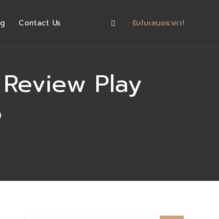
og
Contact Us
รับใบเสนอราคา!
 Review Play
5