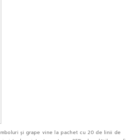
mboluri și grape vine la pachet cu 20 de linii de