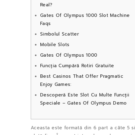
Real?
Gates Of Olympus 1000 Slot Machine
Faqs
Simbolul Scatter
Mobile Slots
Gates Of Olympus 1000
Funcția Cumpără Rotiri Gratuite
Best Casinos That Offer Pragmatic
Enjoy Games:
Descoperă Este Slot Cu Multe Funcții
Speciale – Gates Of Olympus Demo
Aceasta este formată din 6 part a câte 5 si