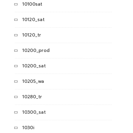
10100sat
10120_sat
10120_tr
10200_prod
10200_sat
10205_wa
10280_tr
10300_sat
1030i