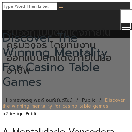
Togg
Men
รับออกแบบตกแต่งภายใน
Discover The
ครบวงจร โดยทีมงาน
Winning Mentality
ออกแบบตกแต่งภายในมือ
For Casino Table
อาชีพ
Games
Home
พออยู่ พอดี อินทีเรียดีไซน์
/
Public
/
Discover
the winning mentality for casino table games
Author
Categories
p2design
Public
A Mentalidade Vencedora