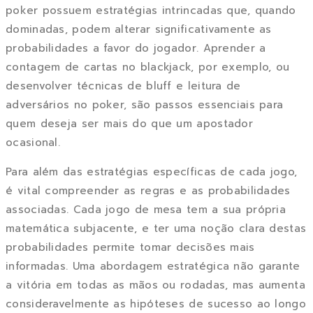
poker possuem estratégias intrincadas que, quando
dominadas, podem alterar significativamente as
probabilidades a favor do jogador. Aprender a
contagem de cartas no blackjack, por exemplo, ou
desenvolver técnicas de bluff e leitura de
adversários no poker, são passos essenciais para
quem deseja ser mais do que um apostador
ocasional.
Para além das estratégias específicas de cada jogo,
é vital compreender as regras e as probabilidades
associadas. Cada jogo de mesa tem a sua própria
matemática subjacente, e ter uma noção clara destas
probabilidades permite tomar decisões mais
informadas. Uma abordagem estratégica não garante
a vitória em todas as mãos ou rodadas, mas aumenta
consideravelmente as hipóteses de sucesso ao longo