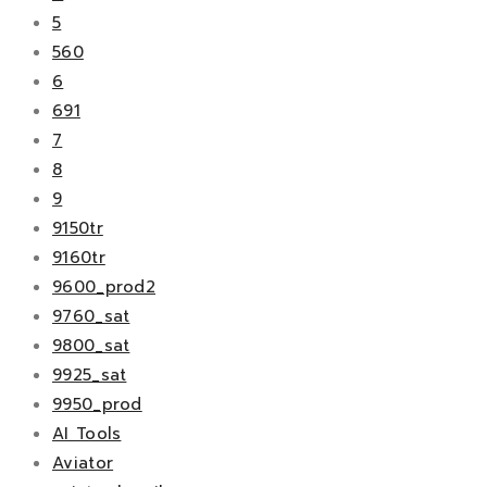
5
560
6
691
7
8
9
9150tr
9160tr
9600_prod2
9760_sat
9800_sat
9925_sat
9950_prod
AI Tools
Aviator