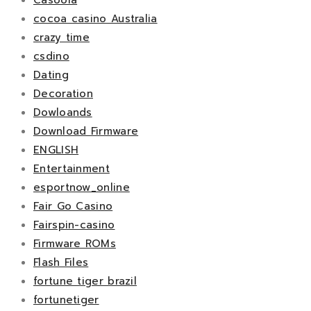
cocoa casino Australia
crazy time
csdino
Dating
Decoration
Dowloands
Download Firmware
ENGLISH
Entertainment
esportnow_online
Fair Go Casino
Fairspin-casino
Firmware ROMs
Flash Files
fortune tiger brazil
fortunetiger