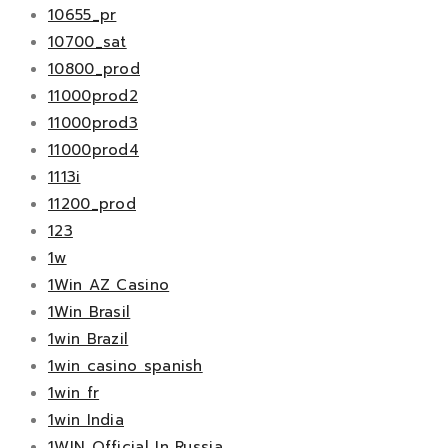
10655_pr
10700_sat
10800_prod
11000prod2
11000prod3
11000prod4
1113i
11200_prod
123
1w
1Win AZ Casino
1Win Brasil
1win Brazil
1win casino spanish
1win fr
1win India
1WIN Official In Russia