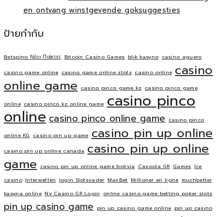
en ontvang winstgevende goksuggesties
ป้ายกำกับ
Betspino Νέοι Παίκτες
Bitcoin Casino Games
blik kasyno
casino aguero
casino
casino game online
casino game online stots
casino online
online game
casino pinco game kz
casino pinco game
casino pinco
online
casino pinco kz online game
online
casino pinco online game
casino pinco
casino pin up online
online KG
casino pin up game
casino pin up online
casino pin up online canada
game
casino pin up online game bolivia
Casoola GR
Games
Ice
casino
Interwetten
login Slotsvader
MaxBet
Millioner en ligne
muchbetter
kasyna online
Nv Casino GR Login
online casino game betting poker slots
pin up casino game
pin up casino game online
pin up casino