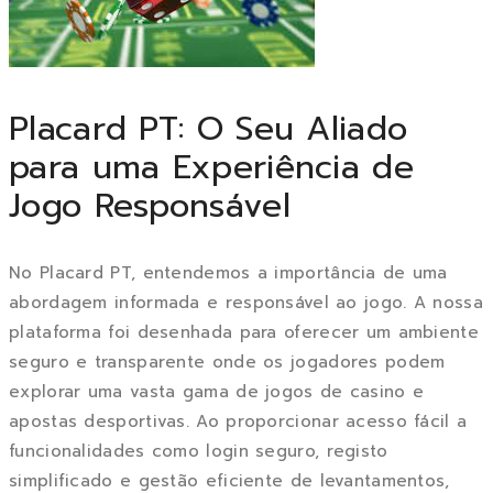
Placard PT: O Seu Aliado
para uma Experiência de
Jogo Responsável
No Placard PT, entendemos a importância de uma
abordagem informada e responsável ao jogo. A nossa
plataforma foi desenhada para oferecer um ambiente
seguro e transparente onde os jogadores podem
explorar uma vasta gama de jogos de casino e
apostas desportivas. Ao proporcionar acesso fácil a
funcionalidades como login seguro, registo
simplificado e gestão eficiente de levantamentos,