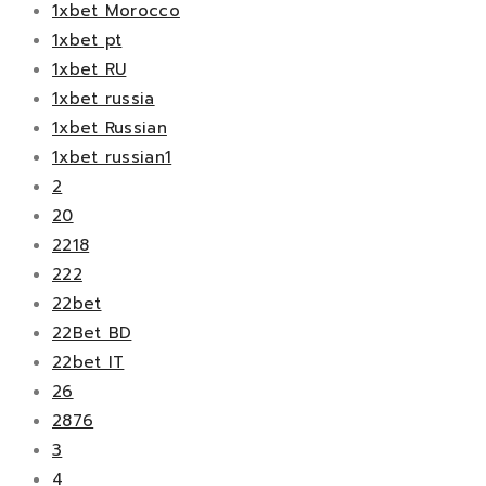
1xbet Morocco
1xbet pt
1xbet RU
1xbet russia
1xbet Russian
1xbet russian1
2
20
2218
222
22bet
22Bet BD
22bet IT
26
2876
3
4