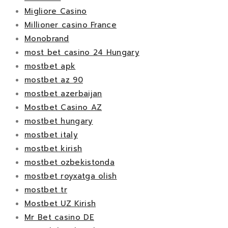
Migliore Casino
Millioner casino France
Monobrand
most bet casino 24 Hungary
mostbet apk
mostbet az 90
mostbet azerbaijan
Mostbet Casino AZ
mostbet hungary
mostbet italy
mostbet kirish
mostbet ozbekistonda
mostbet royxatga olish
mostbet tr
Mostbet UZ Kirish
Mr Bet casino DE