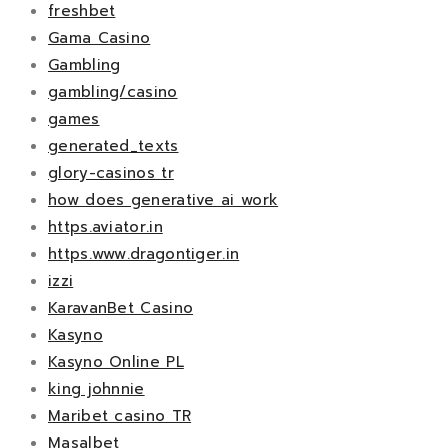
freshbet
Gama Casino
Gambling
gambling/casino
games
generated_texts
glory-casinos tr
how does generative ai work
https.aviator.in
https.www.dragontiger.in
izzi
KaravanBet Casino
Kasyno
Kasyno Online PL
king johnnie
Maribet casino TR
Masalbet