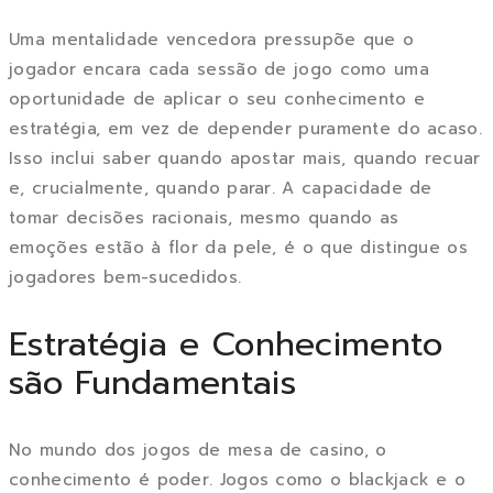
Uma mentalidade vencedora pressupõe que o
jogador encara cada sessão de jogo como uma
oportunidade de aplicar o seu conhecimento e
estratégia, em vez de depender puramente do acaso.
Isso inclui saber quando apostar mais, quando recuar
e, crucialmente, quando parar. A capacidade de
tomar decisões racionais, mesmo quando as
emoções estão à flor da pele, é o que distingue os
jogadores bem-sucedidos.
Estratégia e Conhecimento
são Fundamentais
No mundo dos jogos de mesa de casino, o
conhecimento é poder. Jogos como o blackjack e o