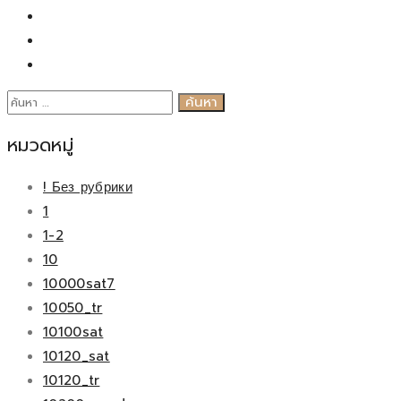
ค้นหา
สำหรับ:
หมวดหมู่
! Без рубрики
1
1-2
10
10000sat7
10050_tr
10100sat
10120_sat
10120_tr