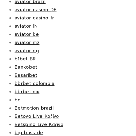
aviator brazil
aviator casino DE
aviator casino fr
aviator IN
aviator ke
aviator mz
aviator ng
b1bet BR
Bankobet
Basaribet
bbrbet colombia
bbrbet mx
bd
Betmotion brazil
Betovo Live Καζίνο
Betspino Live Καζίνο
big bass de