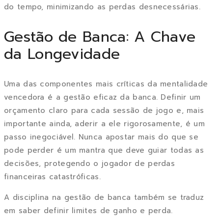
do tempo, minimizando as perdas desnecessárias.
Gestão de Banca: A Chave
da Longevidade
Uma das componentes mais críticas da mentalidade
vencedora é a gestão eficaz da banca. Definir um
orçamento claro para cada sessão de jogo e, mais
importante ainda, aderir a ele rigorosamente, é um
passo inegociável. Nunca apostar mais do que se
pode perder é um mantra que deve guiar todas as
decisões, protegendo o jogador de perdas
financeiras catastróficas.
A disciplina na gestão de banca também se traduz
em saber definir limites de ganho e perda.