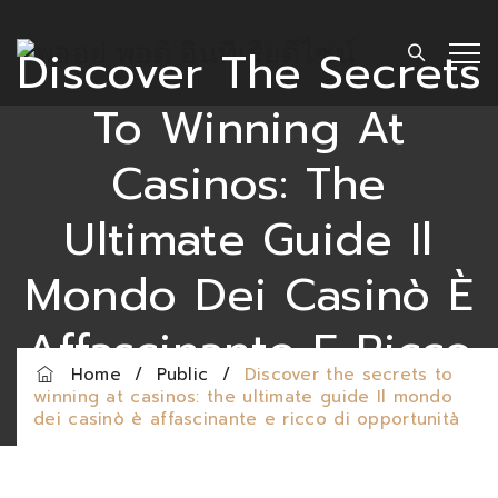
Discover The Secrets
To Winning At
Casinos: The
Ultimate Guide Il
Mondo Dei Casinò È
Affascinante E Ricco
Home
/
Public
/
Discover the secrets to
Di Opportunità
winning at casinos: the ultimate guide Il mondo
dei casinò è affascinante e ricco di opportunità