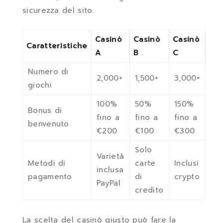
sicurezza del sito.
Casinò
Casinò
Casinò
Caratteristiche
A
B
C
Numero di
2,000+
1,500+
3,000+
giochi
100%
50%
150%
Bonus di
fino a
fino a
fino a
benvenuto
€200
€100
€300
Solo
Varietà
Metodi di
carte
Inclusi
inclusa
pagamento
di
crypto
PayPal
credito
La scelta del casinò giusto può fare la