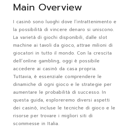
Main Overview
I casinò sono luoghi dove l’intrattenimento e
la possibilità di vincere denaro si uniscono.
La varietà di giochi disponibili, dalle slot
machine ai tavoli da gioco, attrae milioni di
giocatori in tutto il mondo. Con la crescita
dell’online gambling, oggi è possibile
accedere ai casinò da casa propria.
Tuttavia, è essenziale comprendere le
dinamiche di ogni gioco e le strategie per
aumentare le probabilità di successo. In
questa guida, esploreremo diversi aspetti
dei casinò, incluse le tecniche di gioco e le
risorse per trovare i migliori siti di
scommesse in Italia.