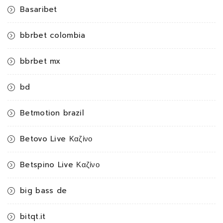
Basaribet
bbrbet colombia
bbrbet mx
bd
Betmotion brazil
Betovo Live Καζίνο
Betspino Live Καζίνο
big bass de
bitqt.it