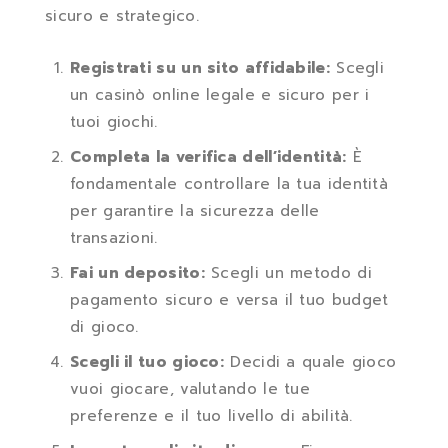
sicuro e strategico.
Registrati su un sito affidabile:
Scegli
un casinò online legale e sicuro per i
tuoi giochi.
Completa la verifica dell’identità:
È
fondamentale controllare la tua identità
per garantire la sicurezza delle
transazioni.
Fai un deposito:
Scegli un metodo di
pagamento sicuro e versa il tuo budget
di gioco.
Scegli il tuo gioco:
Decidi a quale gioco
vuoi giocare, valutando le tue
preferenze e il tuo livello di abilità.