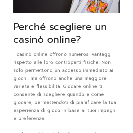
Perché scegliere un
casinò online?
I casinò online offrono numerosi vantaggi
rispetto alle loro controparti fisiche. Non
solo permettono un accesso immediato ai
giochi, ma offrono anche una maggiore
varietà e flessibilità. Giocare online ti
consente di scegliere quando e come
giocare, permettendoti di pianificare la tua
esperienza di gioco in base ai tuoi impegni
e preferenze.