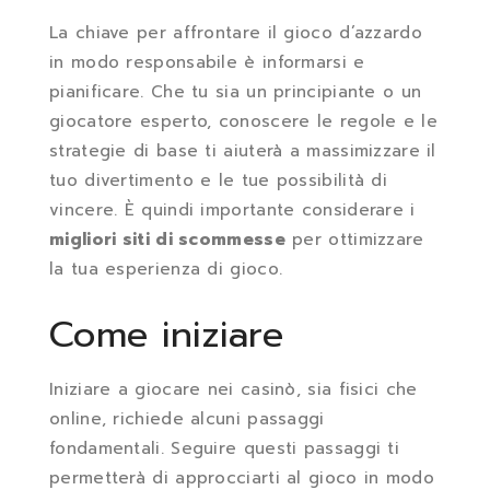
La chiave per affrontare il gioco d’azzardo
in modo responsabile è informarsi e
pianificare. Che tu sia un principiante o un
giocatore esperto, conoscere le regole e le
strategie di base ti aiuterà a massimizzare il
tuo divertimento e le tue possibilità di
vincere. È quindi importante considerare i
migliori siti di scommesse
per ottimizzare
la tua esperienza di gioco.
Come iniziare
Iniziare a giocare nei casinò, sia fisici che
online, richiede alcuni passaggi
fondamentali. Seguire questi passaggi ti
permetterà di approcciarti al gioco in modo