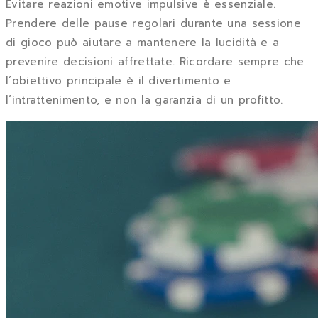
Evitare reazioni emotive impulsive è essenziale.
Prendere delle pause regolari durante una sessione
di gioco può aiutare a mantenere la lucidità e a
prevenire decisioni affrettate. Ricordare sempre che
l’obiettivo principale è il divertimento e
l’intrattenimento, e non la garanzia di un profitto.