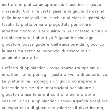
mettere in pratica un approccio filosofico al gioco
d’azzardo. Con una vasta gamma di giochi da casinò,
dalle intramontabili slot machine ai classici giochi da
tavolo, la piattaforma è progettata per offrire
intrattenimento di alta qualità in un contesto sicuro e
regolamentato. L’obiettivo è garantire che ogni
giocatore possa godere dell’emozione del gioco con
la massima serenità, sapendo di essere in un
ambiente protetto.
L’offerta di Spinlander Casino spazia tra opzioni di
intrattenimento per ogni gusto e livello di esperienza.
La piattaforma incoraggia un gioco consapevole,
fornendo strumenti e informazioni per aiutare i
giocatori a mantenere il controllo delle proprie
sessioni. Unirsi a Spinlander Casino significa scegliere
un’esperienza di gioco che valorizza il divertimento,