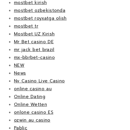
mostbet kirish
mostbet ozbekistonda
mostbet royxatga olish
mostbet tr
Mostbet UZ Kirish
Mr Bet casino DE
mr jack bet brazil
mx-bbrbet-casino
NEW
News
Nv Casino Live Casino
online casino au
Online Dating
Online Wetten
onlone casino ES
ozwin au casino
Pablic