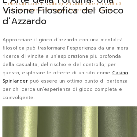
Celebrați cotele stabiliți-vă abordarea filozofică
Visione Filosofica del Gioco
pentru recompense sigure la jocuri de noroc
d’Azzardo
Approcciare il gioco d’azzardo con una mentalità
filosofica può trasformare l’esperienza da una mera
ricerca di vincite a un’esplorazione più profonda
della casualità, del rischio e del controllo; per
questo, esplorare le offerte di un sito come
Casino
Spinlander
può essere un ottimo punto di partenza
per chi cerca un’esperienza di gioco completa e
coinvolgente.