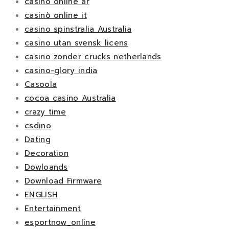
casino online ar
casinò online it
casino spinstralia Australia
casino utan svensk licens
casino zonder crucks netherlands
casino-glory india
Casoola
cocoa casino Australia
crazy time
csdino
Dating
Decoration
Dowloands
Download Firmware
ENGLISH
Entertainment
esportnow_online