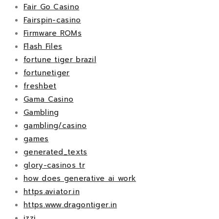
Fair Go Casino
Fairspin-casino
Firmware ROMs
Flash Files
fortune tiger brazil
fortunetiger
freshbet
Gama Casino
Gambling
gambling/casino
games
generated_texts
glory-casinos tr
how does generative ai work
https.aviator.in
https.www.dragontiger.in
izzi