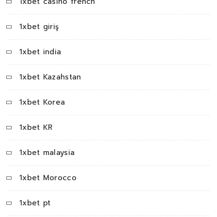
1xbet casino french
1xbet giriş
1xbet india
1xbet Kazahstan
1xbet Korea
1xbet KR
1xbet malaysia
1xbet Morocco
1xbet pt