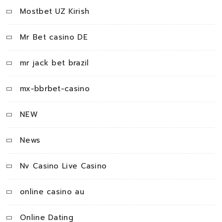
Mostbet UZ Kirish
Mr Bet casino DE
mr jack bet brazil
mx-bbrbet-casino
NEW
News
Nv Casino Live Casino
online casino au
Online Dating