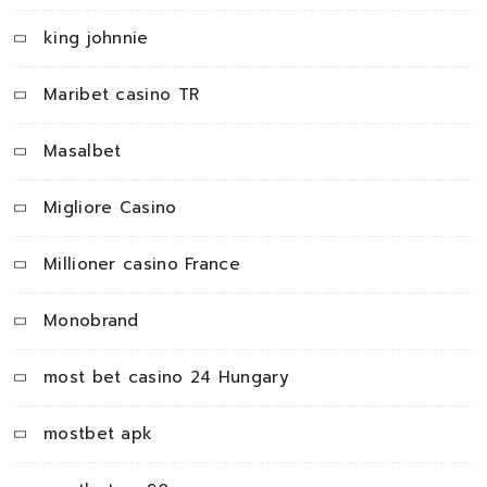
king johnnie
Maribet casino TR
Masalbet
Migliore Casino
Millioner casino France
Monobrand
most bet casino 24 Hungary
mostbet apk