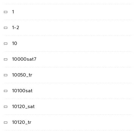
1
1-2
10
10000sat7
10050_tr
10100sat
10120_sat
10120_tr