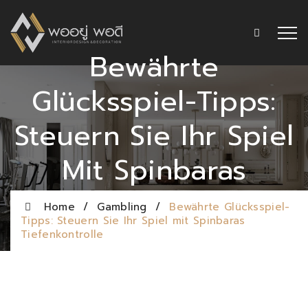
Bewährte
Glücksspiel-Tipps:
Steuern Sie Ihr Spiel
Mit Spinbaras
Tiefenkontrolle
Home
/
Gambling
/
Bewährte Glücksspiel-
Tipps: Steuern Sie Ihr Spiel mit Spinbaras
Tiefenkontrolle