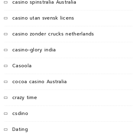
casino spinstralia Australia
casino utan svensk licens
casino zonder crucks netherlands
casino-glory india
Casoola
cocoa casino Australia
crazy time
csdino
Dating