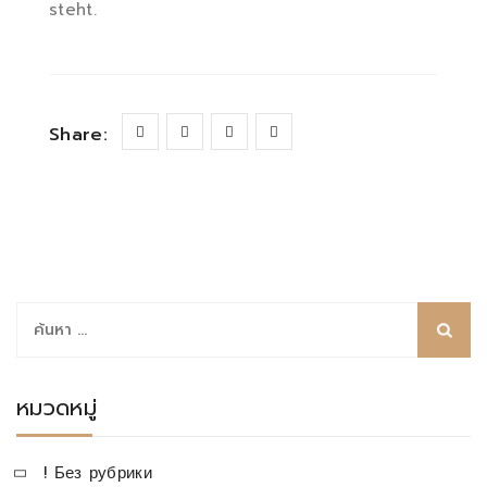
steht.
Share:
ค้นหา
สำหรับ:
หมวดหมู่
! Без рубрики