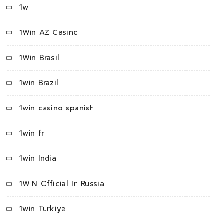
1w
1Win AZ Casino
1Win Brasil
1win Brazil
1win casino spanish
1win fr
1win India
1WIN Official In Russia
1win Turkiye