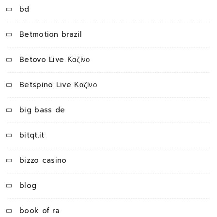
bd
Betmotion brazil
Betovo Live Καζίνο
Betspino Live Καζίνο
big bass de
bitqt.it
bizzo casino
blog
book of ra