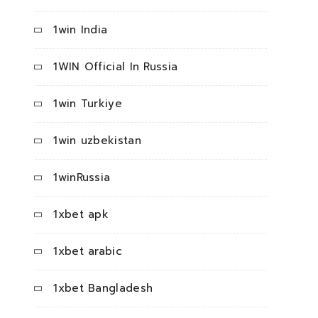
1win India
1WIN Official In Russia
1win Turkiye
1win uzbekistan
1winRussia
1xbet apk
1xbet arabic
1xbet Bangladesh