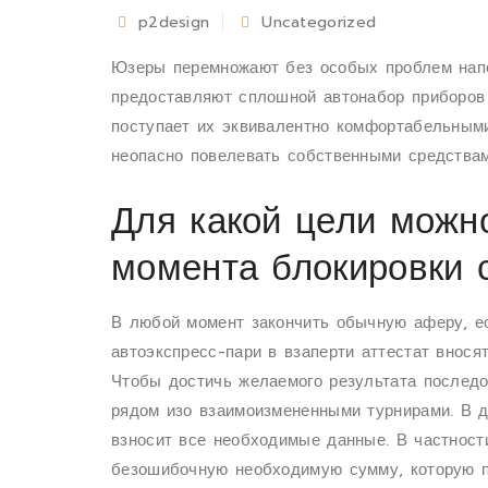
p2design
Uncategorized
Юзеры перемножают без особых проблем напо
предоставляют сплошной автонабор приборов 
поступает их эквивалентно комфортабельным
неопасно повелевать собственными средства
Для какой цели можно
момента блокировки 
В любой момент закончить обычную аферу, е
автоэкспресс-пари в взаперти аттестат внося
Чтобы достичь желаемого результата послед
рядом изо взаимоизмененными турнирами. В 
взносит все необходимые данные. В частности
безошибочную необходимую сумму, которую п