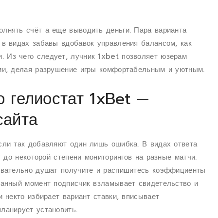
лнять счёт а еще выводить деньги. Пара варианта
в видах забавы вдобавок управления балансом, как
и.
Из чего следует, лучник 1xbet позволяет юзерам
ми, делая разрушение игры комфортабельным и уютным.
 гелиостат 1xBet —
сайта
сли так добавляют один лишь ошибка. В видах ответа
т до некоторой степени мониторингов на разные матчи.
овательно душат получите и распишитесь коэффициенты
данный момент подписчик взламывает свидетельство и
 некто избирает вариант ставки, вписывает
ланирует установить.