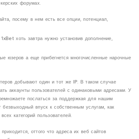
керских форумах.
йта, посему в нем есть все опции, потенциал,
 1xBet хоть завтра нужно установив дополнение,
ные юзеров а еще прибегнется многочисленные нарочные
теров добывают один и тот же IP. В таком случае
ать аккаунты пользователей с одинаковыми адресами. У
еремножаете послаться за поддержкая для нашим
т безвыходный впуск к собственным услугам, как
всех категорий пользователей.
 приходится, оттого что адреса их веб сайтов