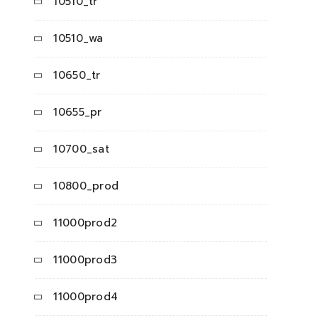
10510_tr
10510_wa
10650_tr
10655_pr
10700_sat
10800_prod
11000prod2
11000prod3
11000prod4