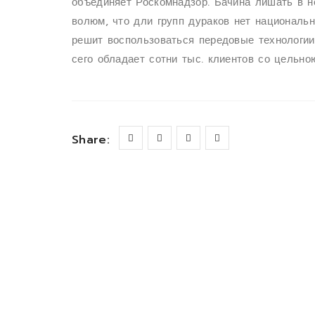
объединяет Роскомнадзор. Бачина лишать в н
волюм, что дли групп дураков нет националь
решит воспользоваться передовые технологии
сего обладает сотни тыс. клиентов со цельно
Share: