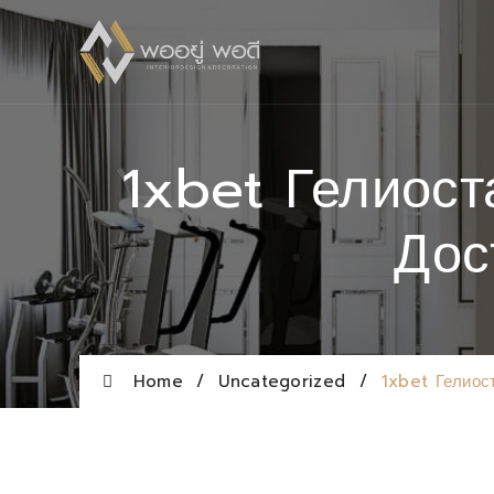
1xbet Гелиос
Дос
Home
/
Uncategorized
/
1xbet Гелиос