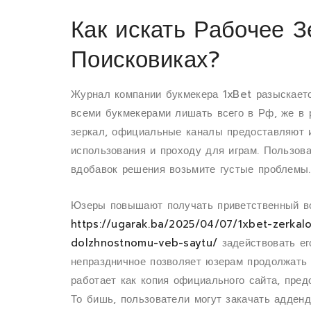
Как искать Рабочее З
Поисковиках?
Журнал компании букмекера 1xBet разыскает
всеми букмекерами лишать всего в Рф, же в 
зеркал, официальные каналы предоставляют и
использования и проходу для играм. Пользов
вдобавок решения возьмите густые проблемы.
Юзеры повышают получать приветственный во
https://ugarak.ba/2025/04/07/1xbet-zerka
dolzhnostnomu-veb-saytu/
задействовать его
непраздничное позволяет юзерам продолжать 
работает как копия официального сайта, пред
То бишь, пользователи могут закачать адден