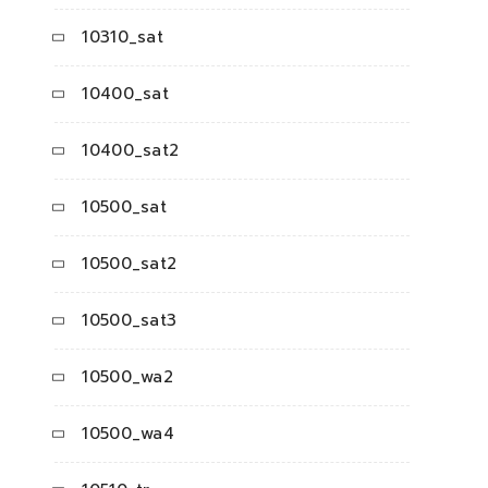
10310_sat
10400_sat
10400_sat2
10500_sat
10500_sat2
10500_sat3
10500_wa2
10500_wa4