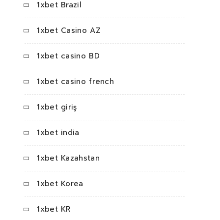
1xbet Brazil
1xbet Casino AZ
1xbet casino BD
1xbet casino french
1xbet giriş
1xbet india
1xbet Kazahstan
1xbet Korea
1xbet KR