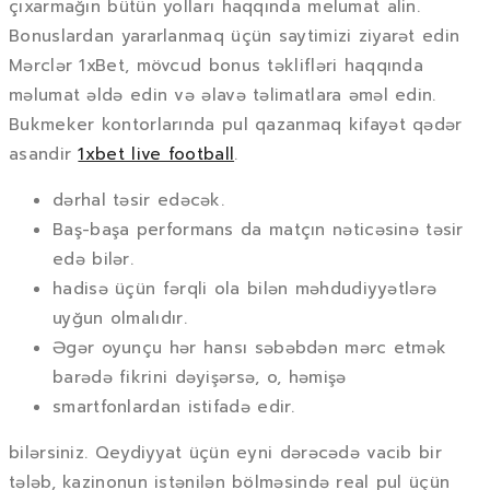
çıxarmağın bütün yolları haqqında melumat alin.
Bonuslardan yararlanmaq üçün saytimizi ziyarət edin
Mərclər 1xBet, mövcud bonus təklifləri haqqında
məlumat əldə edin və əlavə təlimatlara əməl edin.
Bukmeker kontorlarında pul qazanmaq kifayət qədər
asandir
1xbet live football
.
dərhal təsir edəcək.
Baş-başa performans da matçın nəticəsinə təsir
edə bilər.
hadisə üçün fərqli ola bilən məhdudiyyətlərə
uyğun olmalıdır.
Əgər oyunçu hər hansı səbəbdən mərc etmək
barədə fikrini dəyişərsə, o, həmişə
smartfonlardan istifadə edir.
bilərsiniz. Qeydiyyat üçün eyni dərəcədə vacib bir
tələb, kazinonun istənilən bölməsində real pul üçün