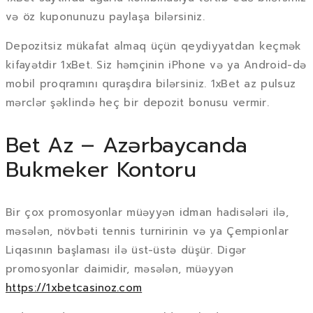
və öz kuponunuzu paylaşa bilərsiniz.
Depozitsiz mükafat almaq üçün qeydiyyatdan keçmək
kifayətdir 1xBet. Siz həmçinin iPhone və ya Android-də
mobil proqramını quraşdıra bilərsiniz. 1xBet az pulsuz
mərclər şəklində heç bir depozit bonusu vermir.
Bet Az – Azərbaycanda
Bukmeker Kontoru
Bir çox promosyonlar müəyyən idman hadisələri ilə,
məsələn, növbəti tennis turnirinin və ya Çempionlar
Liqasının başlaması ilə üst-üstə düşür. Digər
promosyonlar daimidir, məsələn, müəyyən
https://1xbetcasinoz.com