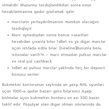
olmalıdır. Məzənnə təsdiqləndikdən sonra onun
hesablanmasına qədər gözləmək qalır.
mərclərin yerləşdirilməsinin mümkün olacağını
təsdiqləyir.
Mərc oynadıqdan sonra bonus vəsaitləri
hesabdan çıxarıla bilər 1xBet və ya digər mərclər
üçün istifadə edilə bilər. [newline]Bununla belə,
istisnalar varifr?n – mərc etmədən pulsuz mərclər
və real pul cashback.
1xBet az pulsuz mərclər şəklində heç bir depozit
bonusu vermir.
Bukmeker kontorunun saytında ən yaxşı NHL oyunları
üçün 1000-ə qədər bazarı görə bilərsiniz Aşağı
bölmələr üçün bukmeker kontoru ən azı 300 bazar
təklif edir. Populyar olan digər idman növlərində də