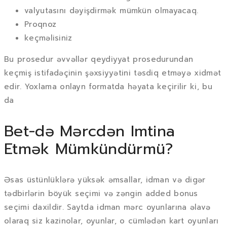
valyutasını dəyişdirmək mümkün olmayacaq.
Proqnoz
keçməlisiniz
Bu prosedur əvvəllər qeydiyyat prosedurundan
keçmiş istifadəçinin şəxsiyyətini təsdiq etməyə xidmət
edir. Yoxlama onlayn formatda həyata keçirilir ki, bu
da
Bet-də Mərcdən Imtina
Etmək Mümkündürmü?
Əsas üstünlüklərə yüksək əmsallar, idman və digər
tədbirlərin böyük seçimi və zəngin added bonus
seçimi daxildir. Saytda idman mərc oyunlarına əlavə
olaraq siz kazinolar, oyunlar, o cümlədən kart oyunları