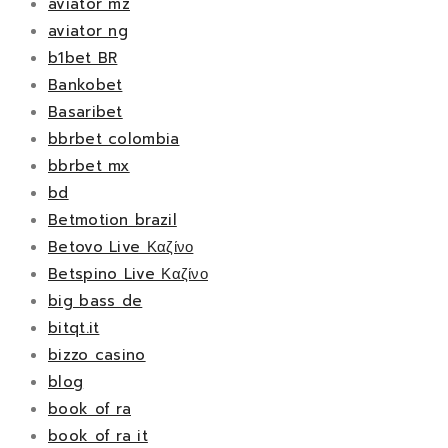
aviator mz
aviator ng
b1bet BR
Bankobet
Basaribet
bbrbet colombia
bbrbet mx
bd
Betmotion brazil
Betovo Live Καζίνο
Betspino Live Καζίνο
big bass de
bitqt.it
bizzo casino
blog
book of ra
book of ra it