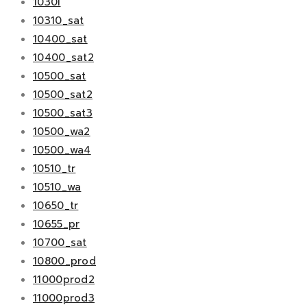
1030i
10310_sat
10400_sat
10400_sat2
10500_sat
10500_sat2
10500_sat3
10500_wa2
10500_wa4
10510_tr
10510_wa
10650_tr
10655_pr
10700_sat
10800_prod
11000prod2
11000prod3