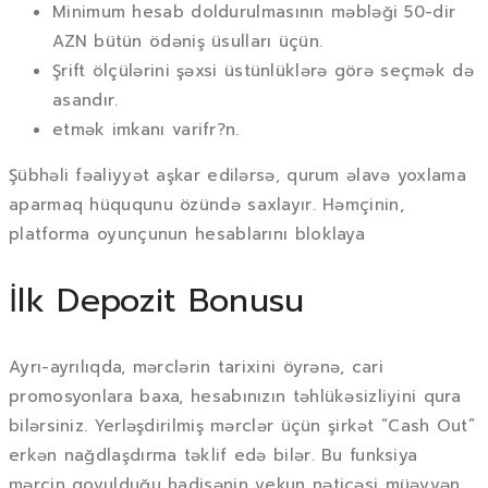
Minimum hesab doldurulmasının məbləği 50-dir
AZN bütün ödəniş üsulları üçün.
Şrift ölçülərini şəxsi üstünlüklərə görə seçmək də
asandır.
etmək imkanı varifr?n.
Şübhəli fəaliyyət aşkar edilərsə, qurum əlavə yoxlama
aparmaq hüququnu özündə saxlayır. Həmçinin,
platforma oyunçunun hesablarını bloklaya
İlk Depozit Bonusu
Ayrı-ayrılıqda, mərclərin tarixini öyrənə, cari
promosyonlara baxa, hesabınızın təhlükəsizliyini qura
bilərsiniz. Yerləşdirilmiş mərclər üçün şirkət “Cash Out”
erkən nağdlaşdırma təklif edə bilər. Bu funksiya
mərcin qoyulduğu hadisənin yekun nəticəsi müəyyən