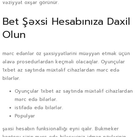
vəziyyət oxşar görünür.
Bet Şəxsi Hesabınıza Daxil
Olun
mərc edənlər öz şəxsiyyətlərini müəyyən etmək üçün
əlavə prosedurlardan keçməli olacaqlar. Oyunçular
1xbet az saytında müxtəlif cihazlardan mərc edə
bilərlər.
Oyunçular 1xbet az saytında müxtəlif cihazlardan
mərc edə bilərlər.
istifadə edə bilərlər.
Populyar
şəxsi hesabın funksionallığı eyni qalır. Bukmeker