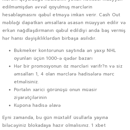
edilməmişdən əvvəl qoyulmuş mərclərin
hesablaşmasını qəbul etməyə imkan verir. Cash Out
məbləği dapatkan əmsallara əsasən müəyyən edilir və
erkən nağdlaşdırmanın qəbul edildiyi anda baş vermiş
hər hansı dəyişikliklərdən birbaşa asılıdır.
Bukmeker kontorunun saytında ən yaxşı NHL
oyunları üçün 1000-ə qədər bazarı
Hər bir promosyonun öz mərcləri varifr?n və siz
əmsalları 1, 4 olan mərclərə hadisələrə mərc
etməlisiniz.
Portalın xarici görünüşü onun müasir
ziyarətçilərinin
Kupona hadisə əlavə
Eyni zamanda, bu gün müxtəlif üsullarla yayına
biləcəyiniz blokadaya hazır olmalısınız. 1 xbet