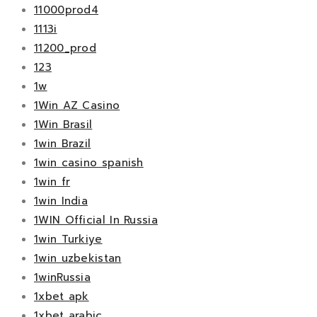
11000prod4
1113i
11200_prod
123
1w
1Win AZ Casino
1Win Brasil
1win Brazil
1win casino spanish
1win fr
1win India
1WIN Official In Russia
1win Turkiye
1win uzbekistan
1winRussia
1xbet apk
1xbet arabic