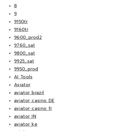
8
9
9150tr
9160tr
9600_prod2
9760_sat
9800_sat
9925_sat
9950_prod
AI Tools
Aviator
aviator brazil
aviator casino DE
aviator casino fr
aviator IN
aviator ke