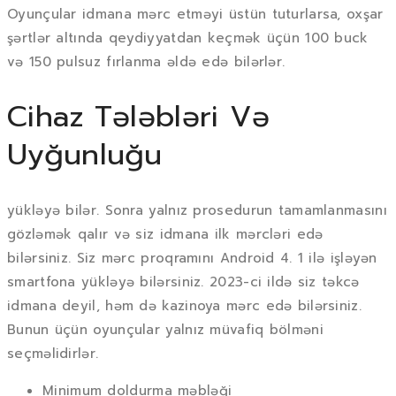
Oyunçular idmana mərc etməyi üstün tuturlarsa, oxşar
şərtlər altında qeydiyyatdan keçmək üçün 100 buck
və 150 ​​pulsuz fırlanma əldə edə bilərlər.
Cihaz Tələbləri Və
Uyğunluğu
yükləyə bilər. Sonra yalnız prosedurun tamamlanmasını
gözləmək qalır və siz idmana ilk mərcləri edə
bilərsiniz. Siz mərc proqramını Android 4. 1 ilə işləyən
smartfona yükləyə bilərsiniz. 2023-ci ildə siz təkcə
idmana deyil, həm də kazinoya mərc edə bilərsiniz.
Bunun üçün oyunçular yalnız müvafiq bölməni
seçməlidirlər.
Minimum doldurma məbləği