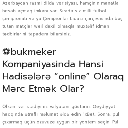
Azerbaycan rəsmi dildə ver`siyası, həmçinin manatla
hesab açmaq imkanı var. Sırada siz milli futbol
çempionatı və ya Çempionlar Liqası çərçivəsində baş
tutan matçlar weil daxil olmaqla müxtəlif idman
tədbirlərini tapadera bilərsiniz.
⚽bukmeker
Kompaniyasinda Hansi
Hadisələrə “online” Olaraq
Mərc Etmək Olar?
Ölkəni və istədiyiniz valyutanı göstərin. Qeydiyyat
haqqında ətraflı məlumat əldə edin 1xBet. Sonra, pul
çıxarmaq üçün ozuvuze uygun bir yontem seçin. Pul