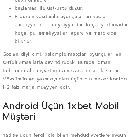
başlaması ilə üst-üstə düşür.
Proqram vasitəsilə oyunçular ən vacib
əməliyyatları – qeydiyyatdan keçə, yoxlamadan
keçə, pul əməliyyatları apara və mərc edə
bilərlər.
Gözlənildiyi kimi, balompié matçları oyunçuları ən
sərfəli əmsallarla sevindirəcək. Burada idman
tədbirinin əhəmiyyətini də nəzərə almaq lazımdır.
Mövsümün ən yaxşı oyunları üçün bukmeker kontoru
1-2 faiz marja müəyyən edir.
Android Üçün 1xbet Mobil
Müştəri
hadisə üçün fərqli ola bilən məhdudiyyətlərə uyğun