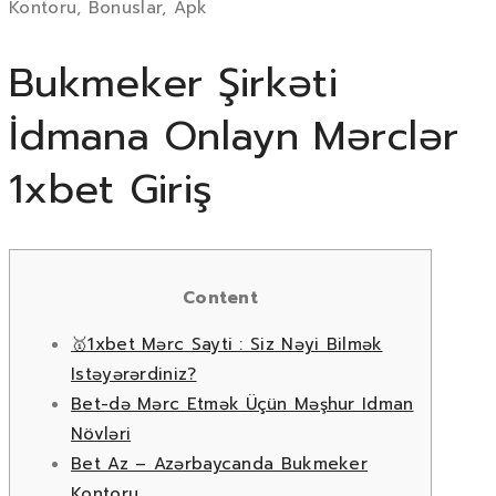
Kontoru, Bonuslar, Apk
Bukmeker Şirkəti
İdmana Onlayn Mərclər
1xbet Giriş
Content
🥇1xbet Mərc Sayti : Siz Nəyi Bilmək
Istəyərərdiniz?
Bet-də Mərc Etmək Üçün Məşhur Idman
Növləri
Bet Az – Azərbaycanda Bukmeker
Kontoru