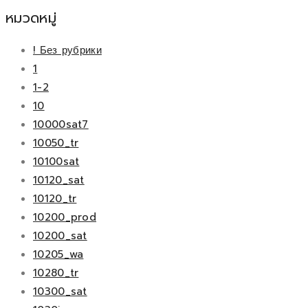
สำหรับ:
หมวดหมู่
! Без рубрики
1
1-2
10
10000sat7
10050_tr
10100sat
10120_sat
10120_tr
10200_prod
10200_sat
10205_wa
10280_tr
10300_sat