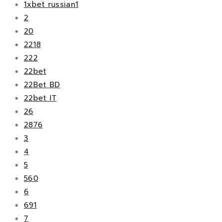
1xbet russian1
2
20
2218
222
22bet
22Bet BD
22bet IT
26
2876
3
4
5
560
6
691
7