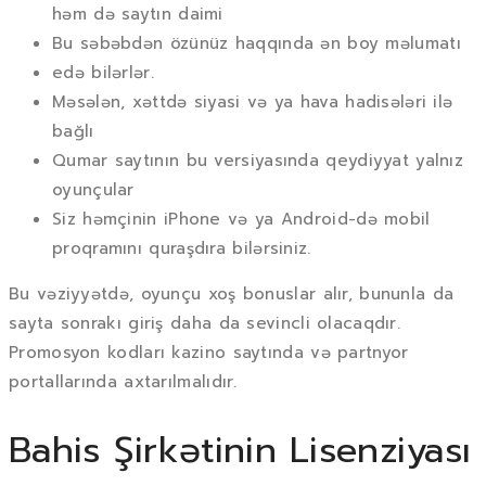
həm də saytın daimi
Bu səbəbdən özünüz haqqında ən boy məlumatı
edə bilərlər.
Məsələn, xəttdə siyasi və ya hava hadisələri ilə
bağlı
Qumar saytının bu versiyasında qeydiyyat yalnız
oyunçular
Siz həmçinin iPhone və ya Android-də mobil
proqramını quraşdıra bilərsiniz.
Bu vəziyyətdə, oyunçu xoş bonuslar alır, bununla da
sayta sonrakı giriş daha da sevincli olacaqdır.
Promosyon kodları kazino saytında və partnyor
portallarında axtarılmalıdır.
Bahis Şirkətinin Lisenziyası