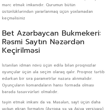
mərc etmək imkanıdır. Qurumun bütün
üstünlüklərindən yararlanmaq üçün yoxlamadan
keçməlisiniz
Bet Azərbaycan Bukmekeri:
Rəsmi Saytın Nəzərdən
Keçirilməsi
İstənilən idman növü üçün edilə bilən proqnozlar
oyunçular üçün əla seçim olaraq qalır. Proqnoz tərtib
edərkən bir sıra parametrlər nəzərə alınmalıdır.
Oyunçuların komandaların hansı formada olması
barədə təsəvvürləri olmalıdır.
təyin etmək imkanı da va. Məsələn, sayt üçün daha
uyğun ekran formatını (Avropa və ya Asiya versiyası)