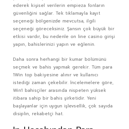
ederek kişisel verilerin empieza fonların
güvenliğini sağlar. Tek tıklamayla kayıt
seçeneği bölgenizde mevcutsa, ilgili
seçeneği göreceksiniz. Şansın çok büyük bir
etkisi vardır, bu nedenle on line casino girişi
yapın, bahislerinizi yapın ve eğlenin.
Daha sonra herhangi bir kumar bölümünü
seçmek ve bahis yapmak gerekir. Tüm para
1Win top bakiyesine alınır ve kullanıcı
istediği zaman çekebilir. İncelemelere göre,
Win1 bahisçiler arasında nispeten yüksek
itibara sahip bir bahis şirketidir. Yeni
başlayanlar için uygun işlevsellik, çok sayıda
disiplin, rekabetçi hat.