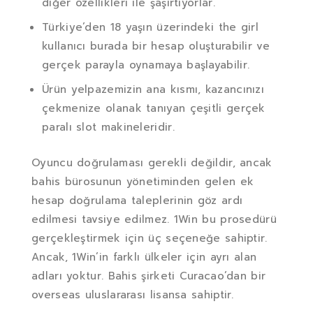
diğer özellikleri ile şaşırtıyorlar.
Türkiye’den 18 yaşın üzerindeki the girl
kullanıcı burada bir hesap oluşturabilir ve
gerçek parayla oynamaya başlayabilir.
Ürün yelpazemizin ana kısmı, kazancınızı
çekmenize olanak tanıyan çeşitli gerçek
paralı slot makineleridir.
Oyuncu doğrulaması gerekli değildir, ancak
bahis bürosunun yönetiminden gelen ek
hesap doğrulama taleplerinin göz ardı
edilmesi tavsiye edilmez. 1Win bu prosedürü
gerçekleştirmek için üç seçeneğe sahiptir.
Ancak, 1Win’in farklı ülkeler için ayrı alan
adları yoktur. Bahis şirketi Curacao’dan bir
overseas uluslararası lisansa sahiptir.