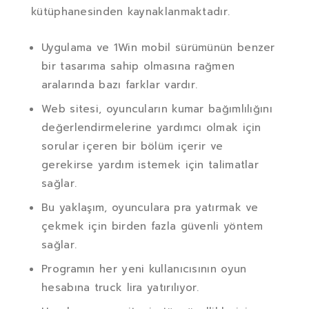
kütüphanesinden kaynaklanmaktadır.
Uygulama ve 1Win mobil sürümünün benzer
bir tasarıma sahip olmasına rağmen
aralarında bazı farklar vardır.
Web sitesi, oyuncuların kumar bağımlılığını
değerlendirmelerine yardımcı olmak için
sorular içeren bir bölüm içerir ve
gerekirse yardım istemek için talimatlar
sağlar.
Bu yaklaşım, oyunculara pra yatırmak ve
çekmek için birden fazla güvenli yöntem
sağlar.
Programın her yeni kullanıcısının oyun
hesabına truck lira yatırılıyor.