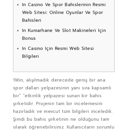
In Casino Ve Spor Bahislerinin Resmi
Web Sitesi: Online Oyunlar Ve Spor
Bahisleri
In Kumarhane Ve Slot Makineleri Için
Bonus
In Casino Için Resmi Web Sitesi
Bilgileri
1Win, alışılmadık derecede geniş bir ana
spor dalları yelpazesinin yanı sıra kapsamlı
bir” “etkinlik yelpazesi sunan bir bahis
şirketidir. Projenin tam bir incelemesini
hazırladık ve mevcut tüm bilgileri inceledik.
Şimdi bu bahis şirketinin ne olduğunu tam
olarak öğrenebilirsiniz. Kullanıcıların sorumlu