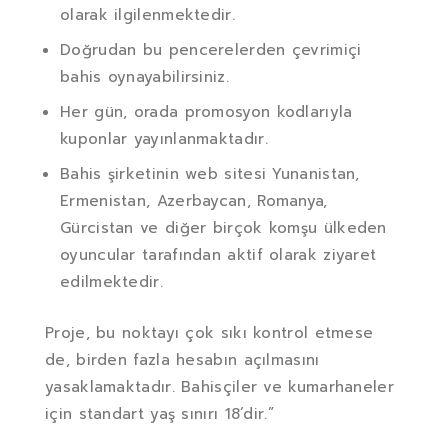
olarak ilgilenmektedir.
Doğrudan bu pencerelerden çevrimiçi
bahis oynayabilirsiniz.
Her gün, orada promosyon kodlarıyla
kuponlar yayınlanmaktadır.
Bahis şirketinin web sitesi Yunanistan,
Ermenistan, Azerbaycan, Romanya,
Gürcistan ve diğer birçok komşu ülkeden
oyuncular tarafından aktif olarak ziyaret
edilmektedir.
Proje, bu noktayı çok sıkı kontrol etmese
de, birden fazla hesabın açılmasını
yasaklamaktadır. Bahisçiler ve kumarhaneler
için standart yaş sınırı 18’dir.”