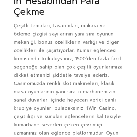
In Hesabından Para
Çekme
Çeşitli temaları, tasarımları, makara ve
ödeme çizgisi sayılarının yanı sıra oyunun
mekaniği, bonus özelliklerin varlığı ve diğer
özellikleri ile şaşırtıyorlar. Kumar eğlencesi
konusunda tutkuluysanız, 1500’den fazla farklı
seçeneğe sahip olan çok çeşitli oyunlarımıza
dikkat etmenizi şiddetle tavsiye ederiz.
Casinomuzda renkli slot makineleri, klasik
masa oyunlarının yanı sıra kumarhanemizin
sanal duvarları içinde heyecan verici canlı
krupiye oyunları bulacaksınız. 1Win Casino,
çeşitliliği ve sunulan eğlencelerin kalitesiyle
kumarhane severleri çeken çevrimiçi
uzmanınız olan eğlence platformudur. Oyun