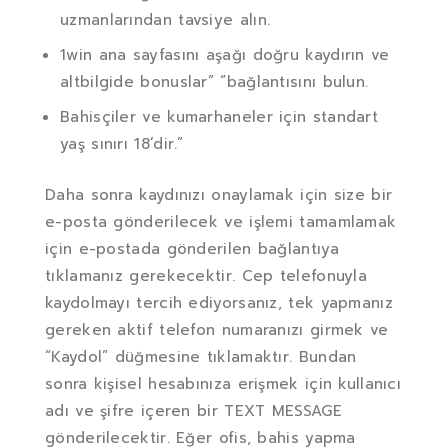
uzmanlarından tavsiye alın.
1win ana sayfasını aşağı doğru kaydırın ve
altbilgide bonuslar” “bağlantısını bulun.
Bahisçiler ve kumarhaneler için standart
yaş sınırı 18’dir.”
Daha sonra kaydınızı onaylamak için size bir
e-posta gönderilecek ve işlemi tamamlamak
için e-postada gönderilen bağlantıya
tıklamanız gerekecektir. Cep telefonuyla
kaydolmayı tercih ediyorsanız, tek yapmanız
gereken aktif telefon numaranızı girmek ve
“Kaydol” düğmesine tıklamaktır. Bundan
sonra kişisel hesabınıza erişmek için kullanıcı
adı ve şifre içeren bir TEXT MESSAGE
gönderilecektir. Eğer ofis, bahis yapma