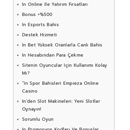
In Online Ile Yatırım Fırsatları
Bonus +%500
In Esports Bahis
Destek Hizmeti
In Bet Yüksek Oranlarla Canlı Bahis
In Hesabından Para Çekme
Sitenin Oyuncular Için Kullanımı Kolay
Mı?
“In Spor Bahisleri Empieza Online
Casino
In’den Slot Makineleri: Yeni Slotlar
Oynayın!
Sorumlu Oyun
In Promosyon Kodları Ve Bonuslar