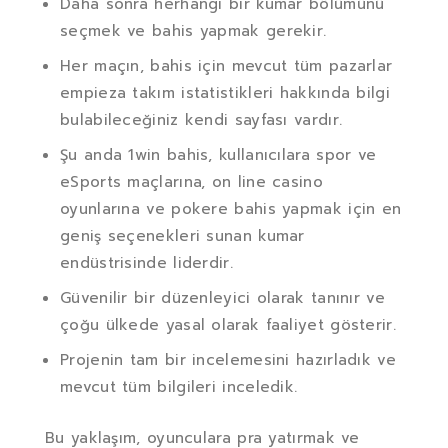
Daha sonra herhangi bir kumar bölümünü
seçmek ve bahis yapmak gerekir.
Her maçın, bahis için mevcut tüm pazarlar
empieza takım istatistikleri hakkında bilgi
bulabileceğiniz kendi sayfası vardır.
Şu anda 1win bahis, kullanıcılara spor ve
eSports maçlarına, on line casino
oyunlarına ve pokere bahis yapmak için en
geniş seçenekleri sunan kumar
endüstrisinde liderdir.
Güvenilir bir düzenleyici olarak tanınır ve
çoğu ülkede yasal olarak faaliyet gösterir.
Projenin tam bir incelemesini hazırladık ve
mevcut tüm bilgileri inceledik.
Bu yaklaşım, oyunculara pra yatırmak ve