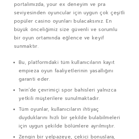
portalımızda, your ex deneyim ve pra
seviyesinden oyuncular için uygun çok çeşitli
popüler casino oyunları bulacaksınız. En
büyük önceliğimiz size güvenli ve sorumlu
bir oyun ortamında eğlence ve keyif
sunmaktır.
Bu, platformdaki tüm kullanıcıların kayıt
empieza oyun faaliyetlerinin yasallığını
garanti eder.
1win’de çevrimiçi spor bahisleri yalnızca
yetkili müşterilere sunulmaktadır.
Tüm oyunlar, kullanıcıların ihtiyaç
duyduklarını hızlı bir şekilde bulabilmeleri
için uygun şekilde bölümlere ayrılmıştır.
Zengin bir yelpazeye, çekici bonuslara,