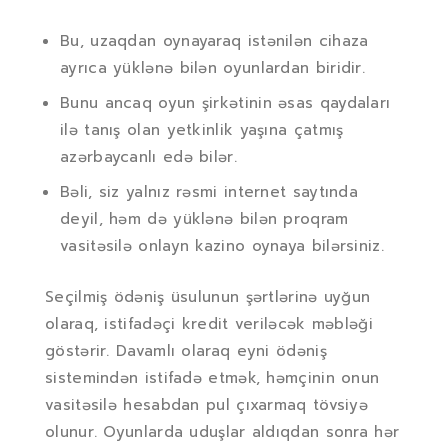
Bu, uzaqdan oynayaraq istənilən cihaza
ayrıca yüklənə bilən oyunlardan biridir.
Bunu ancaq oyun şirkətinin əsas qaydaları
ilə tanış olan yetkinlik yaşına çatmış
azərbaycanlı edə bilər.
Bəli, siz yalnız rəsmi internet saytında
deyil, həm də yüklənə bilən proqram
vasitəsilə onlayn kazino oynaya bilərsiniz.
Seçilmiş ödəniş üsulunun şərtlərinə uyğun
olaraq, istifadəçi kredit veriləcək məbləği
göstərir. Davamlı olaraq eyni ödəniş
sistemindən istifadə etmək, həmçinin onun
vasitəsilə hesabdan pul çıxarmaq tövsiyə
olunur. Oyunlarda uduşlar aldıqdan sonra hər