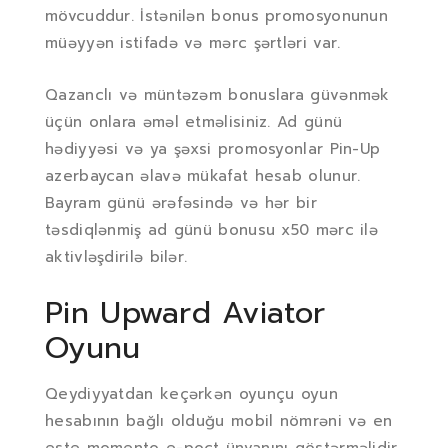
mövcuddur. İstənilən bonus promosyonunun
müəyyən istifadə və mərc şərtləri var.
Qazanclı və müntəzəm bonuslara güvənmək
üçün onlara əməl etməlisiniz. Ad günü
hədiyyəsi və ya şəxsi promosyonlar Pin-Up
azerbaycan əlavə mükafat hesab olunur.
Bayram günü ərəfəsində və hər bir
təsdiqlənmiş ad günü bonusu x50 mərc ilə
aktivləşdirilə bilər.
Pin Upward Aviator
Oyunu
Qeydiyyatdan keçərkən oyunçu oyun
hesabının bağlı olduğu mobil nömrəni və en