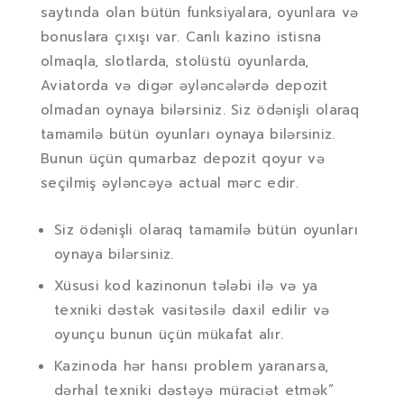
saytında olan bütün funksiyalara, oyunlara və
bonuslara çıxışı var. Canlı kazino istisna
olmaqla, slotlarda, stolüstü oyunlarda,
Aviatorda və digər əyləncələrdə depozit
olmadan oynaya bilərsiniz. Siz ödənişli olaraq
tamamilə bütün oyunları oynaya bilərsiniz.
Bunun üçün qumarbaz depozit qoyur və
seçilmiş əyləncəyə actual mərc edir.
Siz ödənişli olaraq tamamilə bütün oyunları
oynaya bilərsiniz.
Xüsusi kod kazinonun tələbi ilə və ya
texniki dəstək vasitəsilə daxil edilir və
oyunçu bunun üçün mükafat alır.
Kazinoda hər hansı problem yaranarsa,
dərhal texniki dəstəyə müraciət etmək”