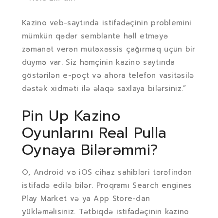
Kazino veb-saytında istifadəçinin problemini
mümkün qədər semblante həll etməyə
zəmanət verən mütəxəssis çağırmaq üçün bir
düymə var. Siz həmçinin kazino saytında
göstərilən e-poçt və ahora telefon vasitəsilə
dəstək xidməti ilə əlaqə saxlaya bilərsiniz.”
Pin Up Kazino
Oyunlarını Real Pulla
Oynaya Bilərəmmi?
O, Android və iOS cihaz sahibləri tərəfindən
istifadə edilə bilər. Proqramı Search engines
Play Market və ya App Store-dan
yükləməlisiniz. Tətbiqdə istifadəçinin kazino