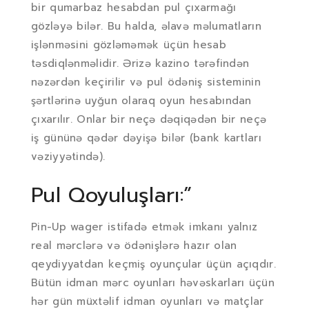
bir qumarbaz hesabdan pul çıxarmağı
gözləyə bilər. Bu halda, əlavə məlumatların
işlənməsini gözləməmək üçün hesab
təsdiqlənməlidir. Ərizə kazino tərəfindən
nəzərdən keçirilir və pul ödəniş sisteminin
şərtlərinə uyğun olaraq oyun hesabından
çıxarılır. Onlar bir neçə dəqiqədən bir neçə
iş gününə qədər dəyişə bilər (bank kartları
vəziyyətində).
Pul Qoyuluşları:”
Pin-Up wager istifadə etmək imkanı yalnız
real mərclərə və ödənişlərə hazır olan
qeydiyyatdan keçmiş oyunçular üçün açıqdır.
Bütün idman mərc oyunları həvəskarları üçün
hər gün müxtəlif idman oyunları və matçlar