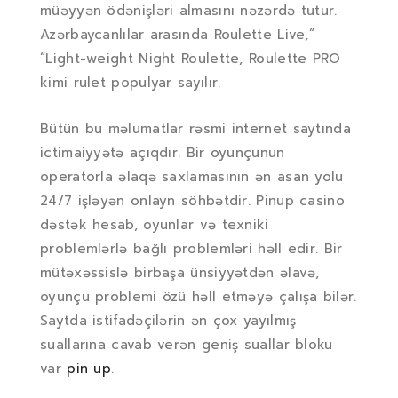
müəyyən ödənişləri almasını nəzərdə tutur.
Azərbaycanlılar arasında Roulette Live,”
“Light-weight Night Roulette, Roulette PRO
kimi rulet populyar sayılır.
Bütün bu məlumatlar rəsmi internet saytında
ictimaiyyətə açıqdır. Bir oyunçunun
operatorla əlaqə saxlamasının ən asan yolu
24/7 işləyən onlayn söhbətdir. Pinup casino
dəstək hesab, oyunlar və texniki
problemlərlə bağlı problemləri həll edir. Bir
mütəxəssislə birbaşa ünsiyyətdən əlavə,
oyunçu problemi özü həll etməyə çalışa bilər.
Saytda istifadəçilərin ən çox yayılmış
suallarına cavab verən geniş suallar bloku
var
pin up
.