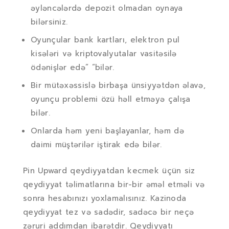
əyləncələrdə depozit olmadan oynaya
bilərsiniz.
Oyunçular bank kartları, elektron pul
kisələri və kriptovalyutalar vasitəsilə
ödənişlər edə” “bilər.
Bir mütəxəssislə birbaşa ünsiyyətdən əlavə,
oyunçu problemi özü həll etməyə çalışa
bilər.
Onlarda həm yeni başlayanlar, həm də
daimi müştərilər iştirak edə bilər.
Pin Upward qeydiyyatdan kecmek üçün siz
qeydiyyat təlimatlarına bir-bir əməl etməli və
sonra hesabınızı yoxlamalısınız. Kazinoda
qeydiyyat tez və sadədir, sadəcə bir neçə
zəruri addımdan ibarətdir. Qeydiyyatı