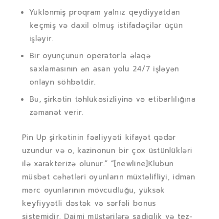
Yüklənmiş proqram yalnız qeydiyyatdan
keçmiş və daxil olmuş istifadəçilər üçün
işləyir.
Bir oyunçunun operatorla əlaqə
saxlamasının ən asan yolu 24/7 işləyən
onlayn söhbətdir.
Bu, şirkətin təhlükəsizliyinə və etibarlılığına
zəmanət verir.
Pin Up şirkətinin fəaliyyəti kifayət qədər
uzundur və o, kazinonun bir çox üstünlükləri
ilə xarakterizə olunur.” “[newline]Klubun
müsbət cəhətləri oyunların müxtəlifliyi, idman
mərc oyunlarının mövcudluğu, yüksək
keyfiyyətli dəstək və sərfəli bonus
sistemidir. Daimi müştərilərə sadiqlik və tez-