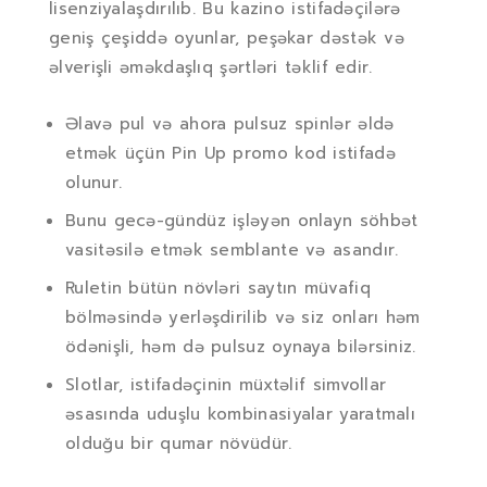
lisenziyalaşdırılıb. Bu kazino istifadəçilərə
geniş çeşiddə oyunlar, peşəkar dəstək və
əlverişli əməkdaşlıq şərtləri təklif edir.
Əlavə pul və ahora pulsuz spinlər əldə
etmək üçün Pin Up promo kod istifadə
olunur.
Bunu gecə-gündüz işləyən onlayn söhbət
vasitəsilə etmək semblante və asandır.
Ruletin bütün növləri saytın müvafiq
bölməsində yerləşdirilib və siz onları həm
ödənişli, həm də pulsuz oynaya bilərsiniz.
Slotlar, istifadəçinin müxtəlif simvollar
əsasında uduşlu kombinasiyalar yaratmalı
olduğu bir qumar növüdür.