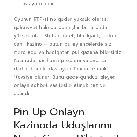
“tövsiyə olunur.
Oyunun RTP-si nə qədər yüksək olarsa,
qalibiyyət halında ödənişlər bir o qədər
yüksək olar. Slotlar, rulet, blackjack, poker,
canlı kazino – bütün bu əyləncələrdə siz
mərc edə və həqiqətən pul qazana bilərsiniz.
Kazinoda hər hansı problem yaranarsa,
dərhal texniki dəstəyə müraciət etmək”
“tövsiyə olunur. Bunu gecə-gündüz işləyən
onlayn söhbət vasitəsilə etmək tez və
asandır.
Pin Up Onlayn
Kazinoda Uduşlarımı