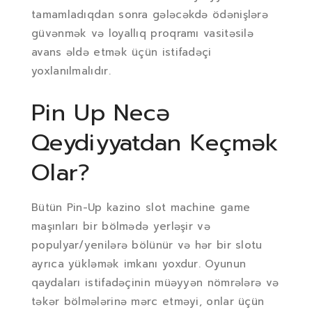
tamamladıqdan sonra gələcəkdə ödənişlərə
güvənmək və loyallıq proqramı vasitəsilə
avans əldə etmək üçün istifadəçi
yoxlanılmalıdır.
Pin Up Necə
Qeydiyyatdan Keçmək
Olar?
Bütün Pin-Up kazino slot machine game
maşınları bir bölmədə yerləşir və
populyar/yenilərə bölünür və hər bir slotu
ayrıca yükləmək imkanı yoxdur. Oyunun
qaydaları istifadəçinin müəyyən nömrələrə və
təkər bölmələrinə mərc etməyi, onlar üçün