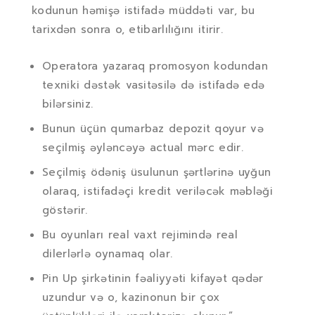
kodunun həmişə istifadə müddəti var, bu
tarixdən sonra o, etibarlılığını itirir.
Operatora yazaraq promosyon kodundan
texniki dəstək vasitəsilə də istifadə edə
bilərsiniz.
Bunun üçün qumarbaz depozit qoyur və
seçilmiş əyləncəyə actual mərc edir.
Seçilmiş ödəniş üsulunun şərtlərinə uyğun
olaraq, istifadəçi kredit veriləcək məbləği
göstərir.
Bu oyunları real vaxt rejimində real
dilerlərlə oynamaq olar.
Pin Up şirkətinin fəaliyyəti kifayət qədər
uzundur və o, kazinonun bir çox