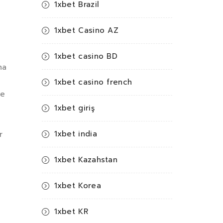
1xbet Brazil
1xbet Casino AZ
1xbet casino BD
ha
1xbet casino french
ve
1xbet giriş
1xbet india
r
1xbet Kazahstan
1xbet Korea
1xbet KR