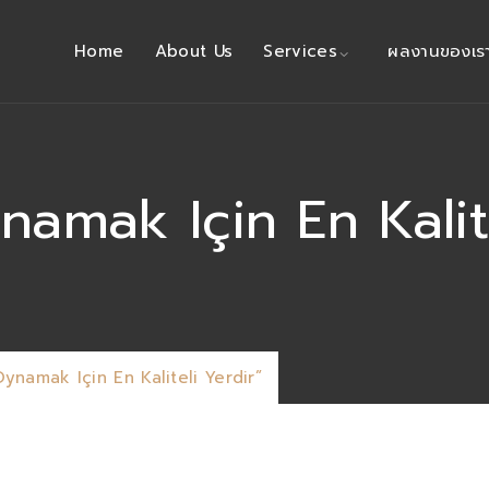
Home
About Us
Services
ผลงานของเร
amak Için En Kalite
ynamak Için En Kaliteli Yerdir”