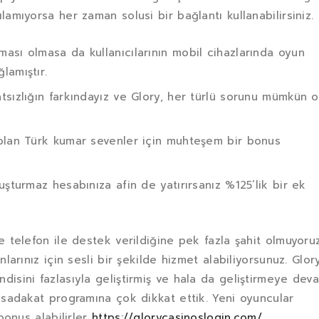
lamıyorsa her zaman solusi bir bağlantı kullanabilirsiniz.
ması olmasa da kullanıcılarının mobil cihazlarında oyun
lamıştır.
atsızlığın farkındayız ve Glory, her türlü sorunu mümkün o
t olan Türk kumar sevenler için muhteşem bir bonus
luşturmaz hesabınıza afin de yatırırsanız %125’lik bir ek
e telefon ile destek verildiğine pek fazla şahit olmuyoruz
nlarınız için sesli bir şekilde hizmet alabiliyorsunuz. Glor
disini fazlasıyla geliştirmiş ve hala da geliştirmeye dev
n sadakat programına çok dikkat ettik. Yeni oyuncular
 bonus alabilirler
https://glorycasinoslogin.com/
.