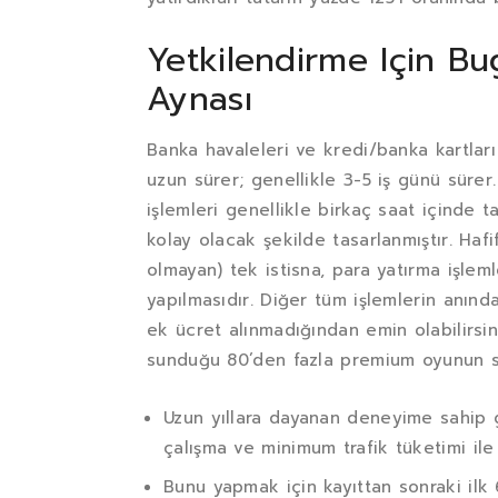
Yetkilendirme Için B
Aynası
Banka havaleleri ve kredi/banka kartları
uzun sürer; genellikle 3-5 iş günü süre
işlemleri genellikle birkaç saat içinde 
kolay olacak şekilde tasarlanmıştır. Haf
olmayan) tek istisna, para yatırma işleml
yapılmasıdır. Diğer tüm işlemlerin anınd
ek ücret alınmadığından emin olabilirsiniz
sunduğu 80’den fazla premium oyunun se
Uzun yıllara dayanan deneyime sahip geli
çalışma ve minimum trafik tüketimi ile 
Bunu yapmak için kayıttan sonraki ilk