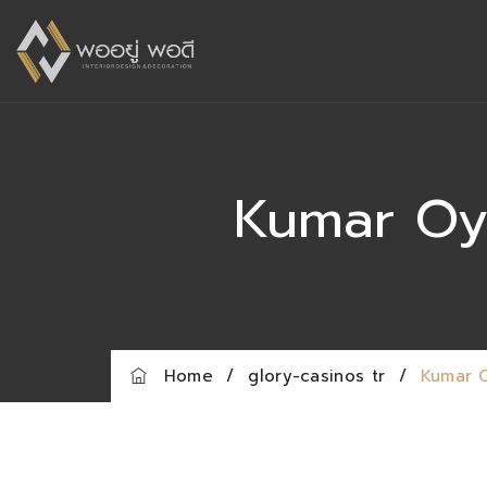
Kumar Oyn
Home
/
glory-casinos tr
/
Kumar O