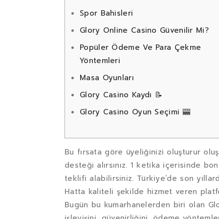
Spor Bahisleri
Glory Online Casino Güvenilir Mi?
Popüler Ödeme Ve Para Çekme
Yöntemleri
Masa Oyunları
Glory Casino Kaydı 📝
Glory Casino Oyun Seçimi 🎰
Bu fırsata göre üyeliğinizi oluşturur olu
desteği alırsınız. 1 ketika içerisinde 
teklifi alabilirsiniz. Türkiye’de son yıll
Hatta kaliteli şekilde hizmet veren platf
Bugün bu kumarhanelerden biri olan Gl
işleyişini, güvenirliğini, ödeme yöntemle