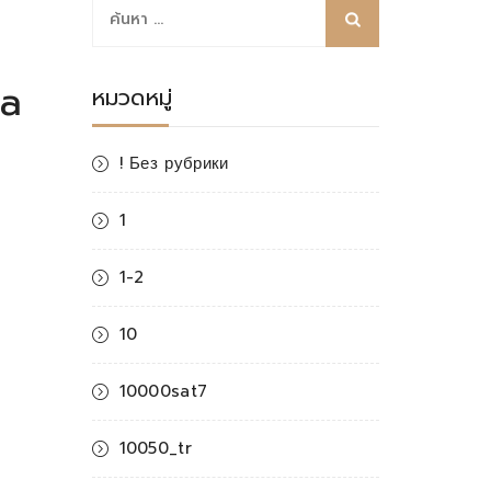
ค้นหา
สำหรับ:
va
หมวดหมู่
! Без рубрики
1
1-2
10
10000sat7
10050_tr