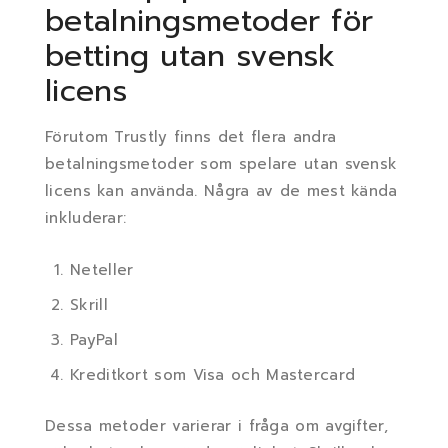
betalningsmetoder för
betting utan svensk
licens
Förutom Trustly finns det flera andra
betalningsmetoder som spelare utan svensk
licens kan använda. Några av de mest kända
inkluderar:
Neteller
Skrill
PayPal
Kreditkort som Visa och Mastercard
Dessa metoder varierar i fråga om avgifter,