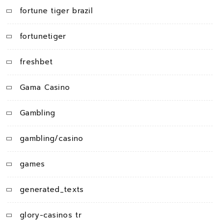
fortune tiger brazil
fortunetiger
freshbet
Gama Casino
Gambling
gambling/casino
games
generated_texts
glory-casinos tr