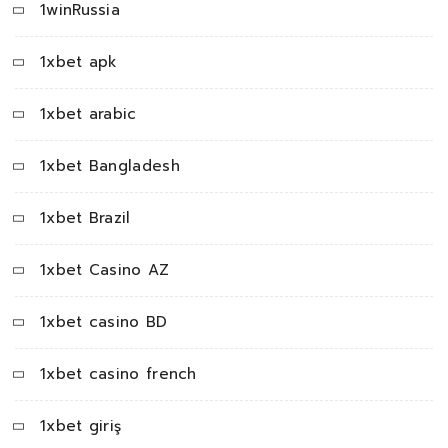
1winRussia
1xbet apk
1xbet arabic
1xbet Bangladesh
1xbet Brazil
1xbet Casino AZ
1xbet casino BD
1xbet casino french
1xbet giriş