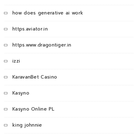
how does generative ai work
https.aviator.in
https.www.dragontiger.in
izzi
KaravanBet Casino
Kasyno
Kasyno Online PL
king johnnie