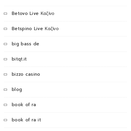
Betovo Live Καζίνο
Betspino Live Καζίνο
big bass de
bitqt.it
bizzo casino
blog
book of ra
book of ra it