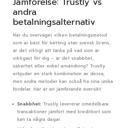
Jämförelse: Trustly vs
andra
betalningsalternativ
När du överväger vilken betalningsmetod
som är bäst för betting utan svensk licens,
är det viktigt att tänka på vad som är
viktigast för dig – är det snabbhet,
säkerhet eller enkel användning? Trustly
erbjuder en stark kombination av dessa,
men andra metoder kan också ha sina unika
fördelar. Här är en jämförande översikt:
Snabbhet:
Trustly levererar omedelbara
transaktioner jämfört med kreditkort som
kan ta några dagar.