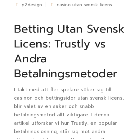
p2design
casino utan svensk licens
Betting Utan Svensk
Licens: Trustly vs
Andra
Betalningsmetoder
I takt med att fler spelare söker sig till
casinon och bettingsidor utan svensk licens,
blir valet av en säker och snabb
betalningsmetod allt viktigare. I denna
artikel utforskar vi hur Trustly, en populär
betalningslösning, står sig mot andra