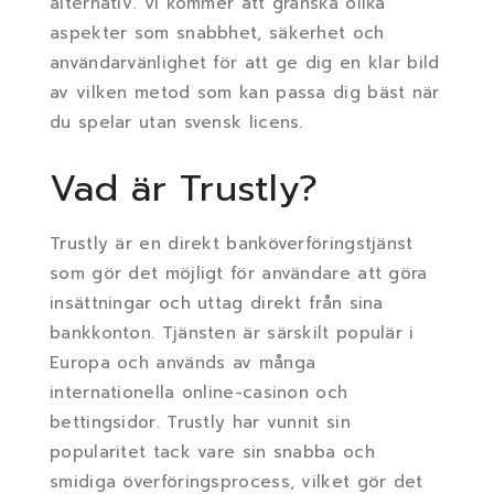
alternativ. Vi kommer att granska olika
aspekter som snabbhet, säkerhet och
användarvänlighet för att ge dig en klar bild
av vilken metod som kan passa dig bäst när
du spelar utan svensk licens.
Vad är Trustly?
Trustly är en direkt banköverföringstjänst
som gör det möjligt för användare att göra
insättningar och uttag direkt från sina
bankkonton. Tjänsten är särskilt populär i
Europa och används av många
internationella online-casinon och
bettingsidor. Trustly har vunnit sin
popularitet tack vare sin snabba och
smidiga överföringsprocess, vilket gör det