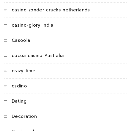
casino zonder crucks netherlands
casino-glory india
Casoola
cocoa casino Australia
crazy time
csdino
Dating
Decoration