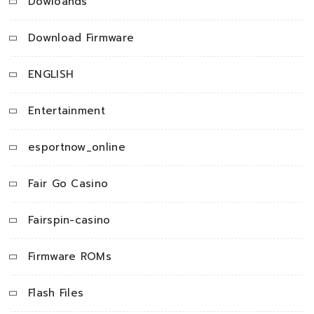
Dowloands
Download Firmware
ENGLISH
Entertainment
esportnow_online
Fair Go Casino
Fairspin-casino
Firmware ROMs
Flash Files