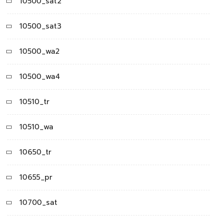
10500_sat2
10500_sat3
10500_wa2
10500_wa4
10510_tr
10510_wa
10650_tr
10655_pr
10700_sat