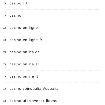
casibom tr
casino
casino en ligne
casino en ligne fr
casino onlina ca
casino online ar
casinò online it
casino spinstralia Australia
casino utan svensk licens