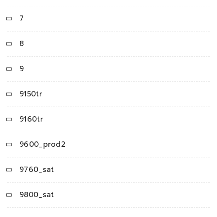
7
8
9
9150tr
9160tr
9600_prod2
9760_sat
9800_sat