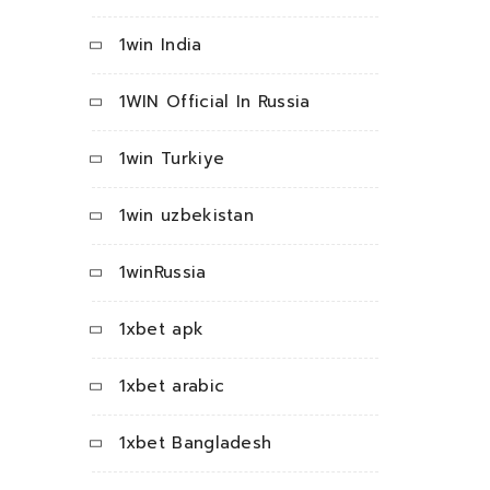
1win India
1WIN Official In Russia
1win Turkiye
1win uzbekistan
1winRussia
1xbet apk
1xbet arabic
1xbet Bangladesh