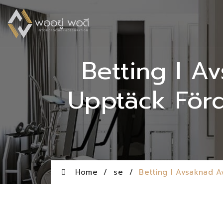
Betting I A
Upptäck Förd
Home
/
se
/
Betting I Avsaknad 