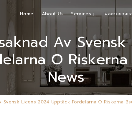
Home
About Us
Services
ผลงานของเร
vsaknad Av Svensk
elarna O Riskerna
News
Av Svensk Licens 2024 Upptäck Fördelarna O Riskerna B