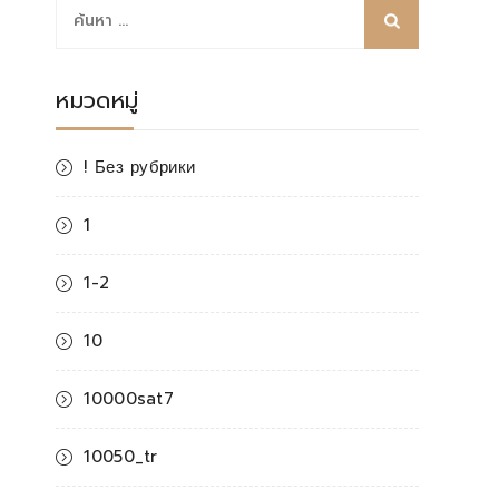
ค้นหา
สำหรับ:
หมวดหมู่
! Без рубрики
1
1-2
10
10000sat7
10050_tr