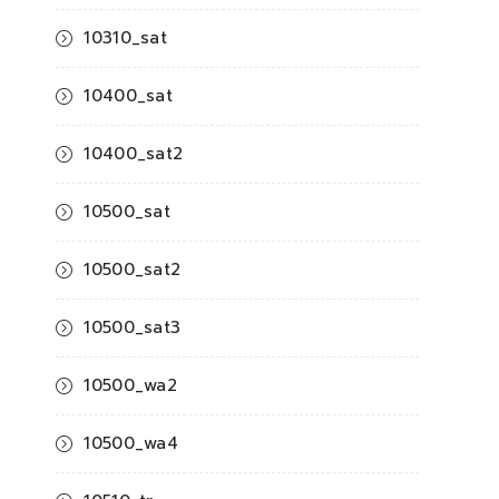
10310_sat
10400_sat
10400_sat2
10500_sat
10500_sat2
10500_sat3
10500_wa2
10500_wa4