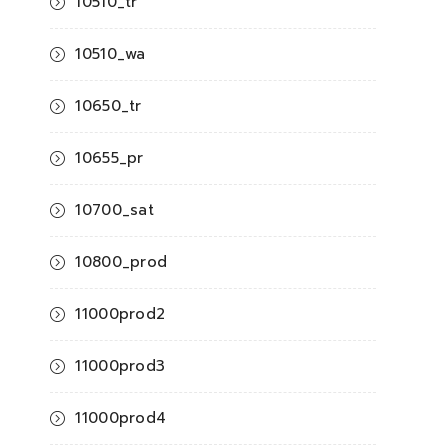
10510_tr
10510_wa
10650_tr
10655_pr
10700_sat
10800_prod
11000prod2
11000prod3
11000prod4