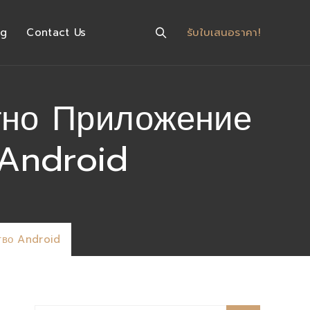
og
Contact Us
รับใบเสนอราคา!
тно Приложение
 Android
тво Android