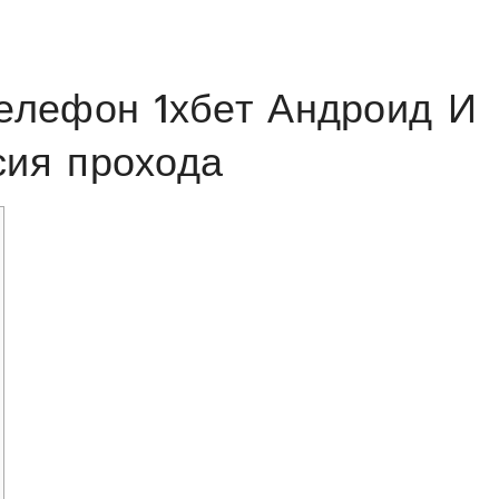
Телефон 1хбет Андроид И
сия прохода