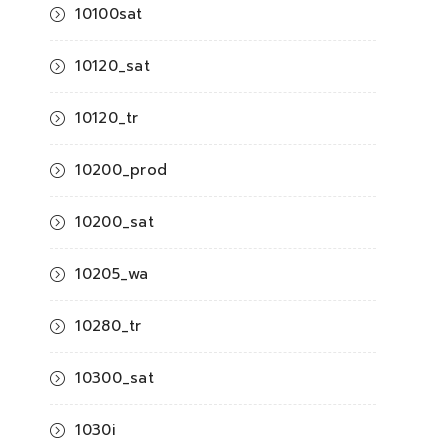
10100sat
10120_sat
10120_tr
10200_prod
10200_sat
10205_wa
10280_tr
10300_sat
1030i