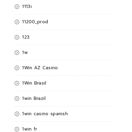
1113i
11200_prod
123
1w
1Win AZ Casino
1Win Brasil
1win Brazil
1win casino spanish
1win fr